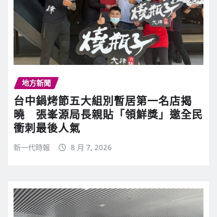
地方新聞
台中鍋烤節五大組別暫居第一名店揭
曉 張峯源局長親貼「領鮮獎」邀全民
衝刺最後人氣
新一代時報
8 月 7, 2026