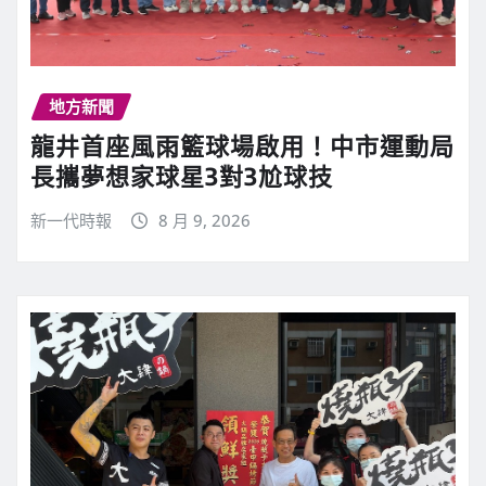
地方新聞
龍井首座風雨籃球場啟用！中市運動局
長攜夢想家球星3對3尬球技
新一代時報
8 月 9, 2026