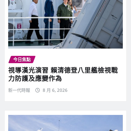
今日焦點
視導漢光演習 賴清德登八里艦檢視戰
力防護及應變作為
新一代時報
8 月 6, 2026