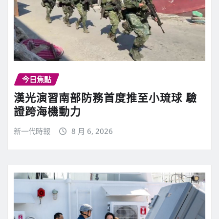
今日焦點
漢光演習南部防務首度推至小琉球 驗
證跨海機動力
新一代時報
8 月 6, 2026