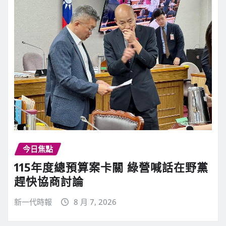
今日焦點
115年度總預算案卡關 綠營喊話在野黨
趕快協商討論
新一代時報
8 月 7, 2026