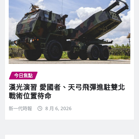
今日焦點
漢光演習 愛國者、天弓飛彈進駐雙北
戰術位置待命
新一代時報
8 月 6, 2026