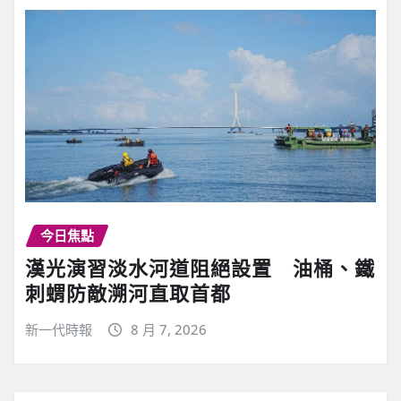
今日焦點
漢光演習淡水河道阻絕設置 油桶、鐵
刺蝟防敵溯河直取首都
新一代時報
8 月 7, 2026