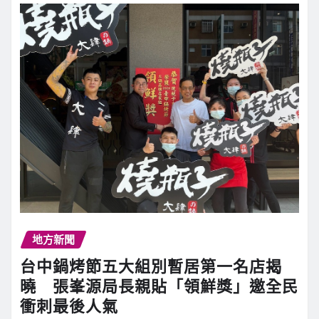
地方新聞
台中鍋烤節五大組別暫居第一名店揭
曉 張峯源局長親貼「領鮮獎」邀全民
衝刺最後人氣