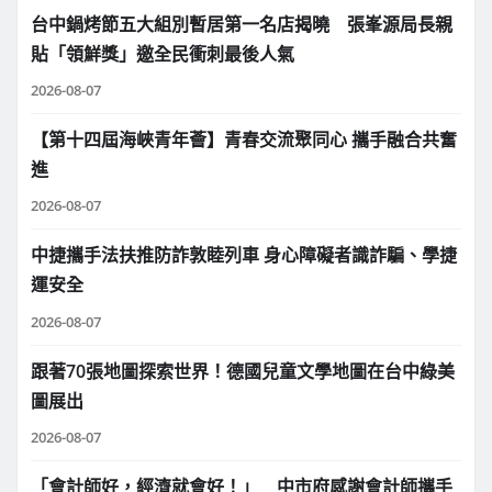
台中鍋烤節五大組別暫居第一名店揭曉 張峯源局長親
貼「領鮮獎」邀全民衝刺最後人氣
2026-08-07
【第十四屆海峽青年薈】青春交流聚同心 攜手融合共奮
進
2026-08-07
中捷攜手法扶推防詐敦睦列車 身心障礙者識詐騙、學捷
運安全
2026-08-07
跟著70張地圖探索世界！德國兒童文學地圖在台中綠美
圖展出
2026-08-07
「會計師好，經濟就會好！」 中市府感謝會計師攜手