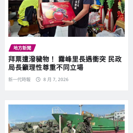
地方新聞
拜票遭潑穢物！ 霧峰里長遇衝突 民政
局長籲理性尊重不同立場
新一代時報
8 月 7, 2026