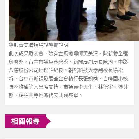
導師黃美清現場說導覽說明
此次成果發表會，除有金馬總導師黃美清、陳新發全程
與會外，台中市議員林碧秀、新聞局副局長陳瑜、中影
八德股份公司經理譚紀良、朝陽科技大學副校長徐松
圻、台中市影視發展基金會執行長張婉榆、吉峰國小校
長林雅盛等人出席支持，市議員李天生、林德宇、張芬
郁、蘇柏興等也派代表共襄盛舉。
相關報導