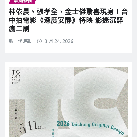
影劇藝術
林依晨、張孝全、金士傑驚喜現身！台
中拍電影《深度安靜》特映 影迷沉醉
瘋二刷
新一代時報
3 月 24, 2026