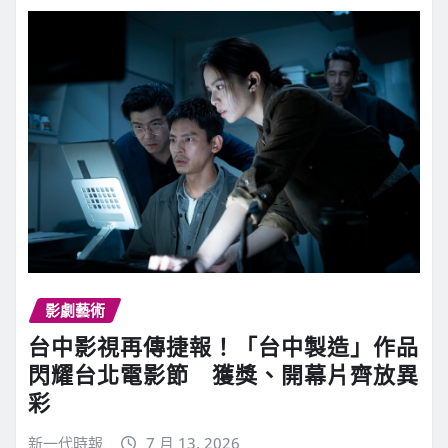
影劇藝術
台中影視再傳捷報！「台中製造」作品
閃耀台北電影節 獲獎、開幕片齊放異
彩
新一代時報
7 月 13, 2026