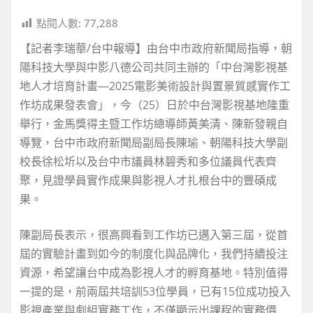
點閱人數:
77,288
【記者李瑞華/台中報導】由台中市政府新聞局指導，朝
陽科技大學與中影八德公司共同主辦的「中台灣影視基
地人才培育計畫—2025電影美術設計與置景質感實作工
作坊成果發表會」，今（25）日於中台灣影視基地隆重
舉行，金馬獎得主暨工作坊總導師黃美清、陳新發親自
導覽，台中市政府新聞局副局長陳瑜、朝陽科技大學副
校長徐松圻以及台中市議員林碧秀和多位議員代表齊
聚，見證學員實作成果與影視人才扎根台中的豐碩成
果。
陳副局長表示，很高興看到工作坊已邁入第三屆，從首
屆的實驗計畫到如今的制度化與品牌化，我們持續投注
資源，希望讓台中成為影視人才的孵育基地。特別值得
一提的是，前兩屆共培訓53位學員，已有15位成功投入
影視產業與劇組實務工作，不僅顯示出課程的實務價