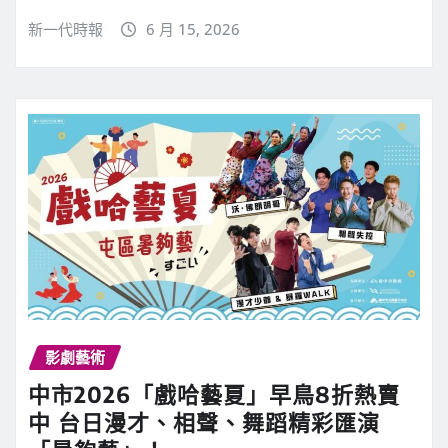
新一代時報
6 月 15, 2026
影劇藝術
中市2026「戲哈藝夏」早鳥8折熱賣
中 台日漫才、相聲、舞蹈精彩匯演