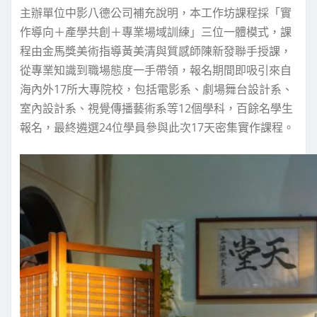
主辦單位中影八德公司補充說明，本工作坊課程採「實
作導向＋產學共創＋專業場域訓練」三位一體模式，課
程由金馬獎美術指導黃美清與質感師陳新發聯手授課，
從專業知識到職場態度一手帶領，報名期間即吸引來自
海內外17所大專院校，包括電影系、劇場舞台設計系、
室內設計系、視覺傳播藝術系等12個學科，百餘名學生
報名，最終遴選24位學員參與此次17天密集實作課程。