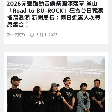
2026赤聲躁動音樂祭圓滿落幕 釜山
「Road to BU-ROCK」狂掀台日韓泰
搖滾浪潮 新聞局長：兩日近萬人次豐
原集合！
新一代時報
6 月 1, 2026