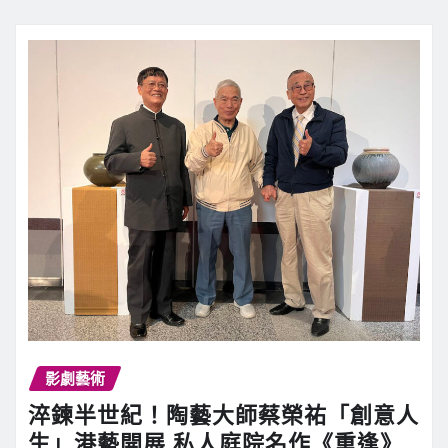
影劇藝術
淬鍊半世紀！陶藝大師蔡榮祐「創意人
生」港藝開展 私人庭院名作《重逢》