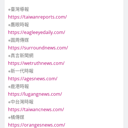
※臺灣導報
https://taiwanreports.com/
※鷹眼時報
https://eagleeyedaily.com/
※圓周傳媒
https://surroundnews.com/
※真言新聞網
https://wetruthnews.com/
※新一代時報
https://agesnews.com/
※鹿港時報
https://lugangnews.com/
※中台灣時報
https://taiwancnews.com/
※橘傳媒
https://orangesnews.com/