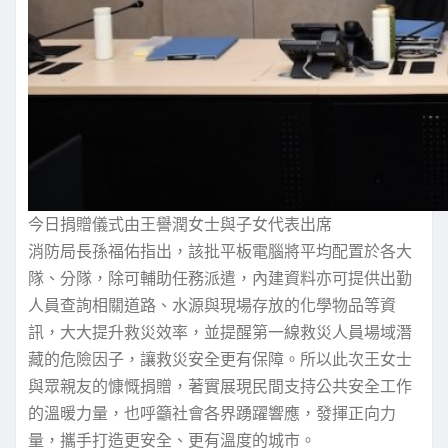
今日捐贈儀式由王譽潤女士與子女代表出席
消防局長孫福佑指出，該批平板電腦將平均配置於各大
隊、分隊，除可輔助任務派遣，內建資料亦可提供出勤
人員查詢相關道路、水源與現場存放的化學物品等資
訊，大大提升救災效率，並提醒第一線救災人員場域潛
藏的危險因子，讓救災安全更有保障。所以此次王女士
與眾親友的慷慨捐贈，著實展現民間支持公共安全工作
的溫暖力量，也呼籲社會各界踴躍響應，發揮正向力
量，攜手打造更安全、更有溫度的城市。