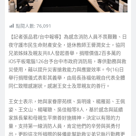
點閱人數:
76,091
【記者張品君/台中報導】為感念消防人員不畏艱難、日
夜守護市民生命財產安全，退休教師王譽潤女士，協同
兄弟姊妹及親友共8人發起善舉，捐贈價值2百多萬的
iOS平板電腦126台予台中市政府消防局，專供勤務與救
災使用，藉以提升災害搶救能力與應變效率。今(16)日
舉行捐贈儀式表彰其義舉，由局長孫福佑親自代表全體
同仁致贈感謝狀，感謝王女士及眾親友的善行。
王女士表示，她與家眷廖苑棋、吳明達、楊雁茹、王佩
姿、王文山、楊曜聰、吳佳翰等8人，基於感念與延續
家族長輩和母親生平樂善好施精神，決定以有限的力
量，支持第一線消防人員，肯定他們的辛勞與英勇付
出，更盼這次所捐贈的裝備能幫助救災弟兄執行勤務更