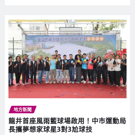
地方新聞
龍井首座風雨籃球場啟用！中市運動局
長攜夢想家球星3對3尬球技