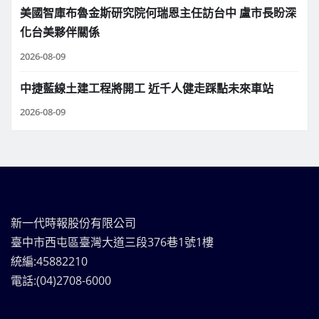
美國智庫布魯金斯研究院何瑞恩主任訪台中 盧市長盼深
化台美夥伴關係
2026-08-09
中捷藍線土建工程將開工 近千人健走踩點未來車站
2026-08-09
新一代時報股份有限公司
臺中市西屯區臺灣大道三段376巷1號1樓
統編:45882210
電話:(04)2708-6000