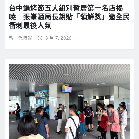
台中鍋烤節五大組別暫居第一名店揭
曉 張峯源局長親貼「領鮮獎」邀全民
衝刺最後人氣
新一代時報
8 月 7, 2026