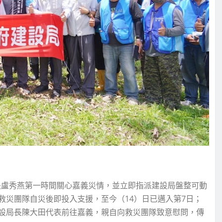
長盧秀燕第一時間關心嘉義災情，並立即指派建設局盤整可動
救災團隊自災後即投入支援，至今（14）日已邁入第7日；
設局長陳大田代表前往嘉義，親自向救災團隊致意慰問，傳