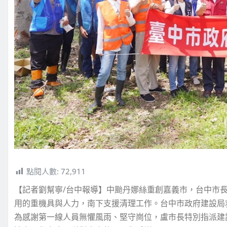
點閱人數:
72,911
【記者劉幫寧/台中報導】中颱丹娜絲重創嘉義市，台中市
用的重機具與人力，南下支援清理工作。台中市政府建設局
為感謝第一線人員無懼風雨、堅守崗位，盧市長特別指派建