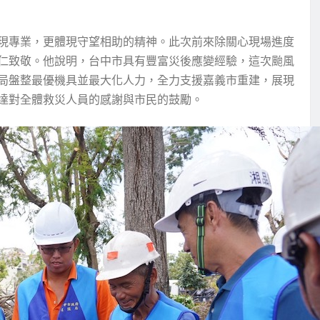
現專業，更體現守望相助的精神。此次前來除關心現場進度
仁致敬。他說明，台中市具有豐富災後應變經驗，這次颱風
局盤整最優機具並最大化人力，全力支援嘉義市重建，展現
達對全體救災人員的感謝與市民的鼓勵。