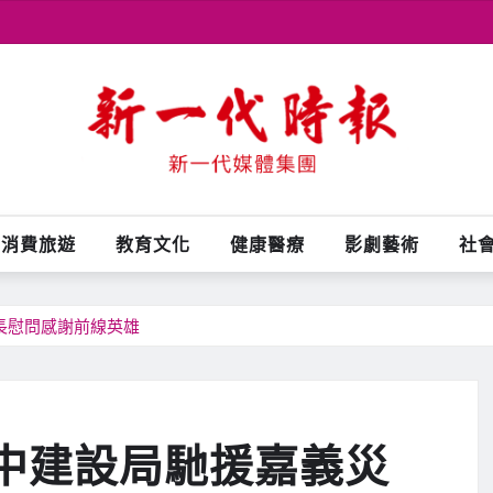
消費旅遊
教育文化
健康醫療
影劇藝術
社
長慰問感謝前線英雄
台中建設局馳援嘉義災