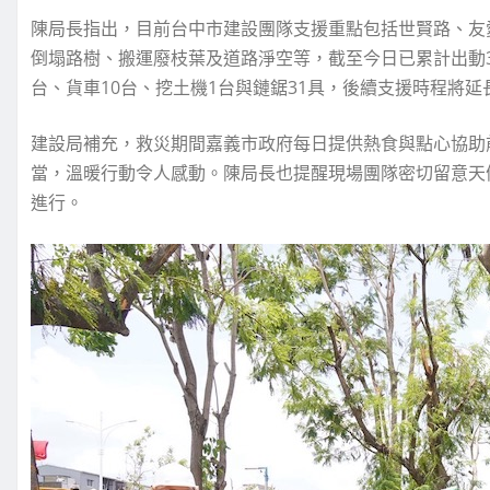
陳局長指出，目前台中市建設團隊支援重點包括世賢路、友
倒塌路樹、搬運廢枝葉及道路淨空等，截至今日已累計出動3
台、貨車10台、挖土機1台與鏈鋸31具，後續支援時程將延
建設局補充，救災期間嘉義市政府每日提供熱食與點心協助
當，溫暖行動令人感動。陳局長也提醒現場團隊密切留意天
進行。