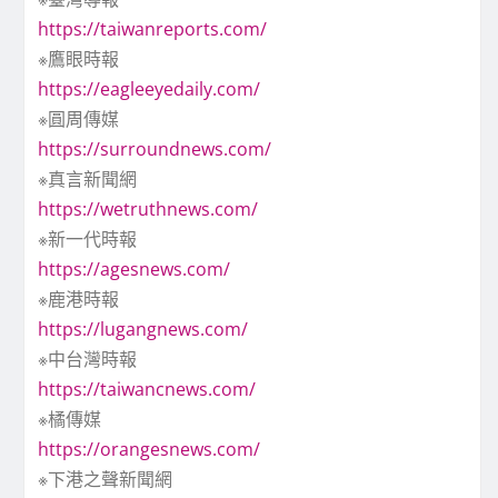
https://taiwanreports.com/
※鷹眼時報
https://eagleeyedaily.com/
※圓周傳媒
https://surroundnews.com/
※真言新聞網
https://wetruthnews.com/
※新一代時報
https://agesnews.com/
※鹿港時報
https://lugangnews.com/
※中台灣時報
https://taiwancnews.com/
※橘傳媒
https://orangesnews.com/
※下港之聲新聞網