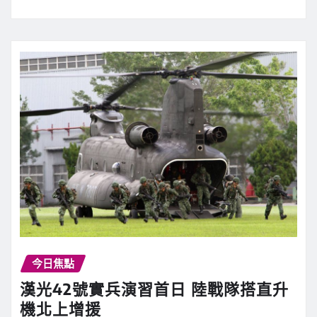
今日焦點
漢光42號實兵演習首日 陸戰隊搭直升
機北上增援