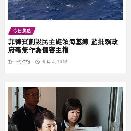
今日焦點
菲律賓劃設民主礁領海基線 藍批賴政
府毫無作為傷害主權
新一代時報
8 月 4, 2026