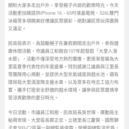
期盼大家多走出戶外，享受親子共遊的歡樂時光。今天
活動更加碼提供iPhone 16、65吋液晶電視、326L雙門
冰箱等多項精美好禮讓民眾摸彩，絕對讓民眾玩得盡興
又滿足。
民政局表示，為鼓勵親子在暑假期間走出戶外，參與健
康休閒活動，市議員江和樹自107年起發起「大里人潑
水節」，活動不僅深受地方熱烈響應，更逐漸發展為大
里區夏季代表性的年度盛事。特別感謝江議員與江里長
等團隊用心規劃，並提供大型充氣城堡與戲水池，還有
環保局大里清潔隊支援水車，以及眾多在地志工協力布
置，攜手打造安全舒適的戲水環境，讓參與民眾盡情享
受涼爽歡樂的夏日時光。
今日活動，市議員江和樹、民政局長吳世瑋、運動局主
秘周崇琦、大里區長鄭正忠、立德里長江慶賢、國際獅
子會300-C2區第一副總監易俊霖、榮譽副總監洪宏昌、