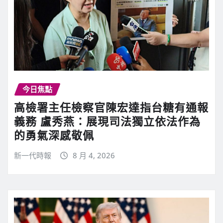
今日焦點
高檢署主任檢察官陳宏達指台糖有通報
義務 盧秀燕：展現司法獨立依法作為
的勇氣深感敬佩
新一代時報
8 月 4, 2026