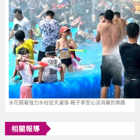
水花隨著強力水柱從天灑落-親子享受沁涼消暑的樂趣
相關報導