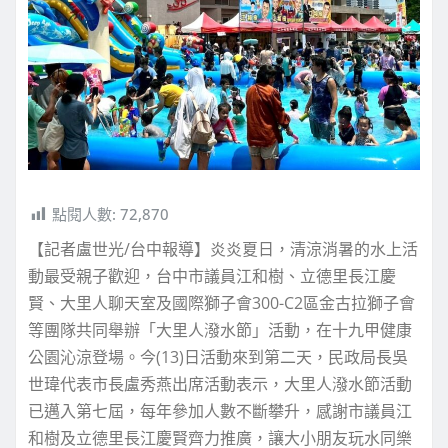
點閱人數:
72,870
【記者盧世光/台中報導】炎炎夏日，清涼消暑的水上活
動最受親子歡迎，台中市議員江和樹、立德里長江慶
賢、大里人聊天室及國際獅子會300-C2區金古拉獅子會
等團隊共同舉辦「大里人潑水節」活動，在十九甲健康
公園沁涼登場。今(13)日活動來到第二天，民政局長吳
世瑋代表市長盧秀燕出席活動表示，大里人潑水節活動
已邁入第七屆，每年參加人數不斷攀升，感謝市議員江
和樹及立德里長江慶賢齊力推廣，讓大小朋友玩水同樂