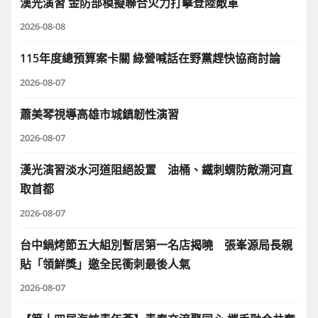
漢光演習 金防部模擬聯合火力打擊登陸敵軍
2026-08-08
115年度總預算案卡關 綠營喊話在野黨趕快協商討論
2026-08-07
蕭美琴視導高雄市城鎮韌性演習
2026-08-07
漢光演習淡水河道阻絕設置 油桶、鐵刺蝟防敵溯河直
取首都
2026-08-07
台中鍋烤節五大組別暫居第一名店揭曉 張峯源局長親
貼「領鮮獎」邀全民衝刺最後人氣
2026-08-07