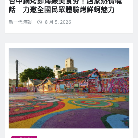
台中鍋烤節海線美食夯！店家熱情喊
話 力邀全國民眾體驗烤鮮蚵魅力
新一代時報
8 月 5, 2026