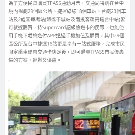
為了方便民眾購買TPASS通勤月票，交通局特別在台中
境內規劃29個區公所、捷運綠線18個車站、台鐵23個車
站及2處客運場站(總達干城站及南投客運高鐵台中站)皆
可就近購買，持Supercard超級悠遊卡的民眾，也能使
用手機下載悠遊付APP透過手機加值及購買，其中29個
區公所及台中捷運18站更是享有一站式服務，完成市民
限定乘車優惠交通卡綁定後，即可購買TPASS市民優惠
價的方案，輕鬆又優惠。