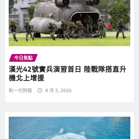
今日焦點
漢光42號實兵演習首日 陸戰隊搭直升
機北上增援
新一代時報
8 月 5, 2026