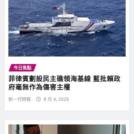
今日焦點
菲律賓劃設民主礁領海基線 藍批賴政
府毫無作為傷害主權
新一代時報
8 月 4, 2026