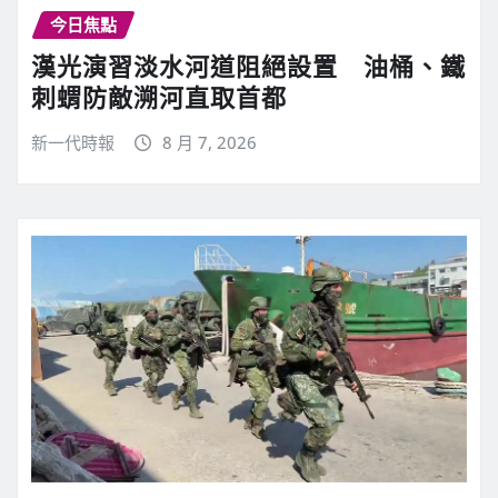
今日焦點
漢光演習淡水河道阻絕設置 油桶、鐵
刺蝟防敵溯河直取首都
新一代時報
8 月 7, 2026