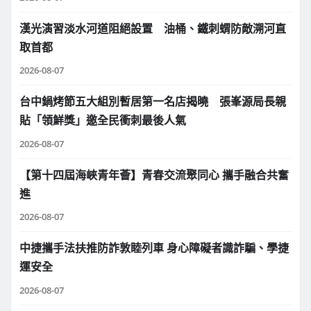
漢光演習淡水河道阻絕設置 油桶、鐵刺蝟防敵溯河直
取首都
2026-08-07
台中鍋烤節五大組別暫居第一名店揭曉 張峯源局長親
貼「領鮮獎」邀全民衝刺最後人氣
2026-08-07
【第十四屆海峽青年薈】青春交流聚同心 攜手融合共奮
進
2026-08-07
中捷攜手法扶推防詐敦睦列車 身心障礙者識詐騙、學捷
運安全
2026-08-07