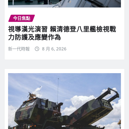
今日焦點
視導漢光演習 賴清德登八里艦檢視戰
力防護及應變作為
新一代時報
8 月 6, 2026