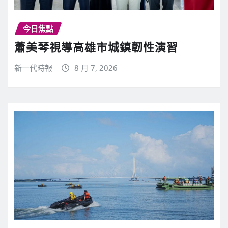
今日焦點
蕭美琴視導高雄市城鎮韌性演習
新一代時報
8 月 7, 2026