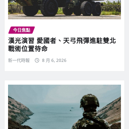
今日焦點
漢光演習 愛國者、天弓飛彈進駐雙北
戰術位置待命
新一代時報
8 月 6, 2026