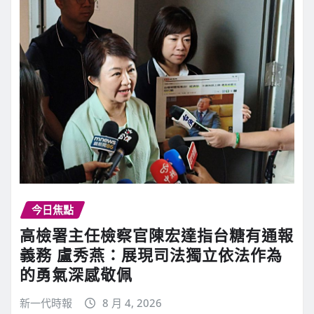
今日焦點
高檢署主任檢察官陳宏達指台糖有通報
義務 盧秀燕：展現司法獨立依法作為
的勇氣深感敬佩
新一代時報
8 月 4, 2026