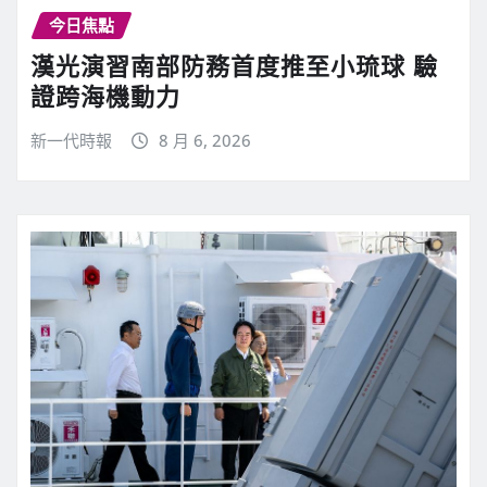
今日焦點
漢光演習南部防務首度推至小琉球 驗
證跨海機動力
新一代時報
8 月 6, 2026