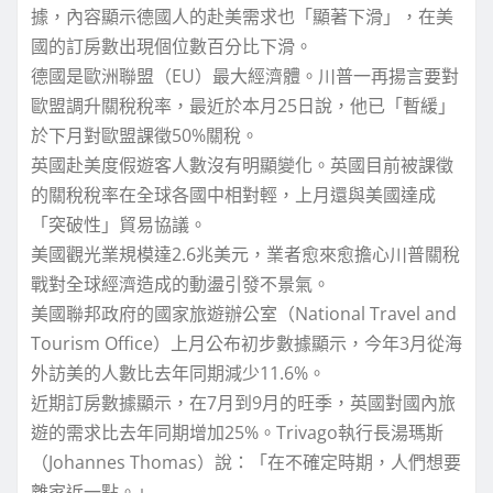
據，內容顯示德國人的赴美需求也「顯著下滑」，在美
國的訂房數出現個位數百分比下滑。
德國是歐洲聯盟（EU）最大經濟體。川普一再揚言要對
歐盟調升關稅稅率，最近於本月25日說，他已「暫緩」
於下月對歐盟課徵50%關稅。
英國赴美度假遊客人數沒有明顯變化。英國目前被課徵
的關稅稅率在全球各國中相對輕，上月還與美國達成
「突破性」貿易協議。
美國觀光業規模達2.6兆美元，業者愈來愈擔心川普關稅
戰對全球經濟造成的動盪引發不景氣。
美國聯邦政府的國家旅遊辦公室（National Travel and
Tourism Office）上月公布初步數據顯示，今年3月從海
外訪美的人數比去年同期減少11.6%。
近期訂房數據顯示，在7月到9月的旺季，英國對國內旅
遊的需求比去年同期增加25%。Trivago執行長湯瑪斯
（Johannes Thomas）說：「在不確定時期，人們想要
離家近一點。」