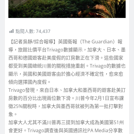
點閱人數:
74,437
【記者吳靜/綜合報導】英國衛報（The Guardian）報
導，旅館比價平台Trivago數據顯示，加拿大、日本、墨
西哥和德國遊客赴美度假的訂房數正在下滑。這些國家
都受到美國總統川普的關稅措施重創。Trivago的數據也
顯示，英國和美國遊客由於擔心經濟不確定性，愈來愈
傾向選擇國內度假。
Trivago發現，來自日本、加拿大和墨西哥的遊客赴美訂
房數的百分比出現兩位數下滑。川普今年2月1日宣布課
徵25%關稅時，加拿大與墨西哥就被列為第一批打擊對
象。
加拿大人尤其不滿川普再三提到加拿大成為美國第51州
會更好。Trivago調查後與英國通訊社PA Media分享數