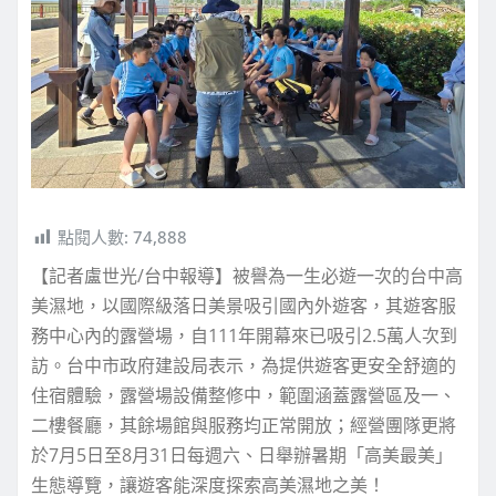
點閱人數:
74,888
【記者盧世光/台中報導】被譽為一生必遊一次的台中高
美濕地，以國際級落日美景吸引國內外遊客，其遊客服
務中心內的露營場，自111年開幕來已吸引2.5萬人次到
訪。台中市政府建設局表示，為提供遊客更安全舒適的
住宿體驗，露營場設備整修中，範圍涵蓋露營區及一、
二樓餐廳，其餘場館與服務均正常開放；經營團隊更將
於7月5日至8月31日每週六、日舉辦暑期「高美最美」
生態導覽，讓遊客能深度探索高美濕地之美！