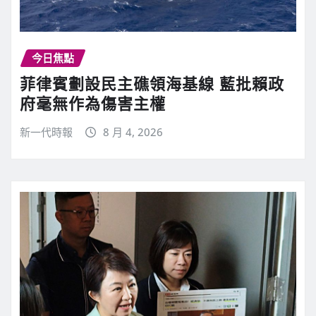
今日焦點
菲律賓劃設民主礁領海基線 藍批賴政
府毫無作為傷害主權
新一代時報
8 月 4, 2026