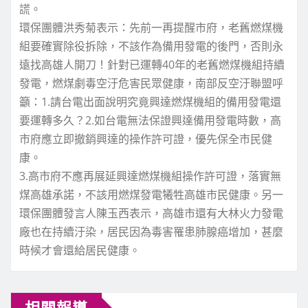
謊。
環保團體洪秀菊表示：先前一再提醒市府，老舊燃煤機
組要確實除役拆除，不該作為備用發電的後門，否則永
遠找高雄人開刀！針對已運轉40年的老舊燃煤機組持續
發電，燃煤劇毒空汙危害民眾健康，南部反空汙聯盟呼
籲：1.請台電出面說明究竟興達燃煤機組的備用發電還
要運轉多久？2.如台電無法保證興達備用發電時數，高
市府應立即撤銷興達的操作許可證，優先保全市民健
康。
3.高市府不應再展延興達燃煤機組操作許可證，落實無
煤高雄承諾，不該用燃煤發電犧牲高雄市民健康。另一
環保團體發言人陳玉西表示，高雄市還有大林火力發電
廠也在持續汙染，居民因為毒害罹患肺腺癌增加，甚麼
時候才會還給居民健康。
相關報導