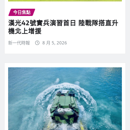
今日焦點
漢光42號實兵演習首日 陸戰隊搭直升
機北上增援
新一代時報
8 月 5, 2026