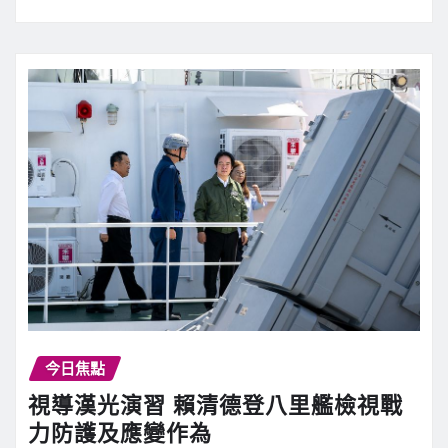
今日焦點
視導漢光演習 賴清德登八里艦檢視戰
力防護及應變作為