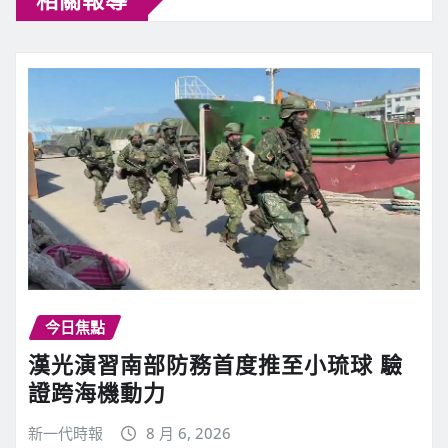
今日焦點
漢光演習南部防務首度推至小琉球 驗
證跨海機動力
新一代時報
8 月 6, 2026