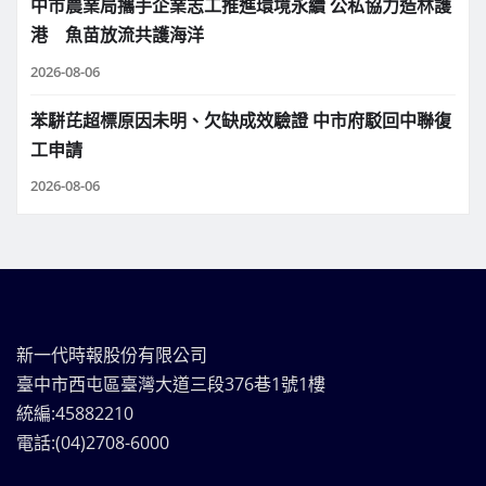
中市農業局攜手企業志工推進環境永續 公私協力造林護
港 魚苗放流共護海洋
2026-08-06
苯駢芘超標原因未明、欠缺成效驗證 中市府駁回中聯復
工申請
2026-08-06
新一代時報股份有限公司
臺中市西屯區臺灣大道三段376巷1號1樓
統編:45882210
電話:(04)2708-6000