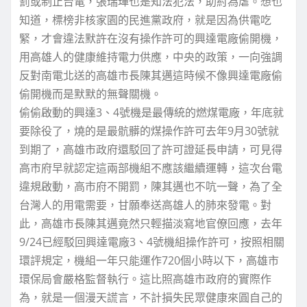
罰或制止台電，張瑞琿也是知法犯法，助紂為虐。想也
知道，標榜非核家園的民進黨政府，就是因為供電吃
緊，才會違法默許在沒有操作許可的興達電廠偷開機，
用高雄人的健康維持電力供應，中央的政策，一向強調
反對南電北送的高雄市長陳其邁這時候不像興達電廠偷
偷開機而是默默的無聲關機。
偷偷啟動的興達3、4號機是最傳統的燃煤電廠，年底就
要除役了，燒的是最骯髒的煤操作許可去年9月30號就
到期了，高雄市政府還駁回了許可證延長申請，可見得
高市府早就認定這兩部機組不應該繼續運轉，這次台電
違規啟動，高市府不開罰，陳其邁也不吭一聲，為了全
台灣人的用電需要，甘願奉送高雄人的肺來發電。對
此，高雄市長陳其邁竟然只輕描淡寫地官僚回應，去年
9/24已經駁回興達電廠3、4號機組操作許可，按照相關
環評規定，機組一年只能運作720個小時以下，高雄市
環保局會嚴格監督執行。這比照高雄市政府的實際作
為，就是一個漫天謊言，不計損失民眾健康來圓自己的