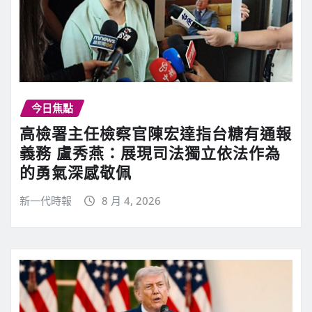
今日焦點
高檢署主任檢察官陳宏達指台糖有通報
義務 盧秀燕：展現司法獨立依法作為
的勇氣深感敬佩
新一代時報
8 月 4, 2026