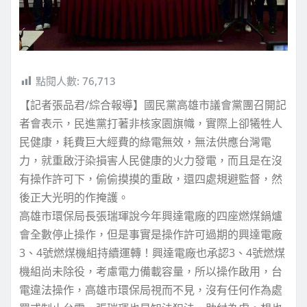
點閱人數:
76,713
【記者張品君/綜合報導】國民黨高雄市議會黨團召開記
者會表示，民進黨打著非核家園旗幟，實際上卻犧牲人
民健康，耗費巨大經費的綠電無效，無法供應台灣電
力，就重啟汙染損害人民健康的火力發電，而且是在沒
有操作許可下，偷偷摸摸的重啟，還四處規避監督，然
後正大光明的作掩護。
高雄市環保局長張瑞琿說今年興達電廠的四座燃煤鍋爐
會全數停止操作，但是事實是操作許可過期的興達電廠
3、4號燃煤機組持續運轉！興達電廠也承認3、4號燃煤
機組尚未除役，考慮電力備載容量，所以操作啟用，台
電違法操作，高雄市環保局視而不見，沒有任何作為處