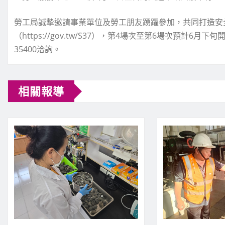
勞工局誠摯邀請事業單位及勞工朋友踴躍參加，共同打造安
（https://gov.tw/S37），第4場次至第6場次預計6月
35400洽詢。
相關報導