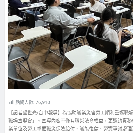
點閱人數:
76,910
【記者盧世光/台中報導】為協助職業災害勞工順利重返職
職場宣導會」。宣導內容不僅有職災法令權益，更邀請實務
業單位及勞工掌握職災保險給付、職能復健、勞資爭議處理