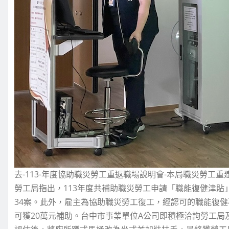
去-113-年度協助職災勞工重返職場說明會-本局職災勞工
勞工局指出，113年度共補助職災勞工申請「職能復健津貼
34案。此外，雇主為協助職災勞工復工，經認可的職能復
可獲20萬元補助。台中市事業單位A公司即積極洽詢勞工