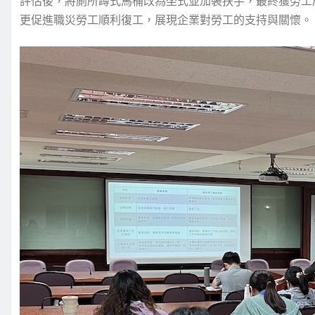
評估後，將廁所蹲式馬桶改為坐式並加裝扶手，最終獲勞工
更促進職災勞工順利復工，展現企業對勞工的支持與關懷。