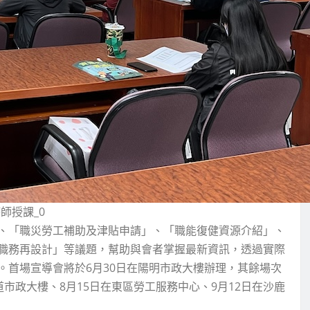
師授課_0
、「職災勞工補助及津貼申請」、「職能復健資源介紹」、
職務再設計」等議題，幫助與會者掌握最新資訊，透過實際
。首場宣導會將於6月30日在陽明市政大樓辦理，其餘場次
道市政大樓、8月15日在東區勞工服務中心、9月12日在沙鹿