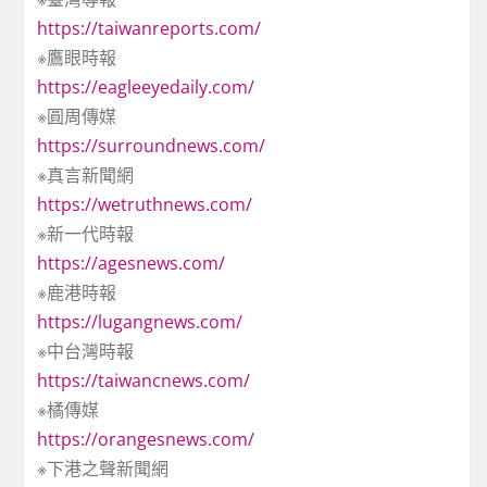
https://taiwanreports.com/
※鷹眼時報
https://eagleeyedaily.com/
※圓周傳媒
https://surroundnews.com/
※真言新聞網
https://wetruthnews.com/
※新一代時報
https://agesnews.com/
※鹿港時報
https://lugangnews.com/
※中台灣時報
https://taiwancnews.com/
※橘傳媒
https://orangesnews.com/
※下港之聲新聞網