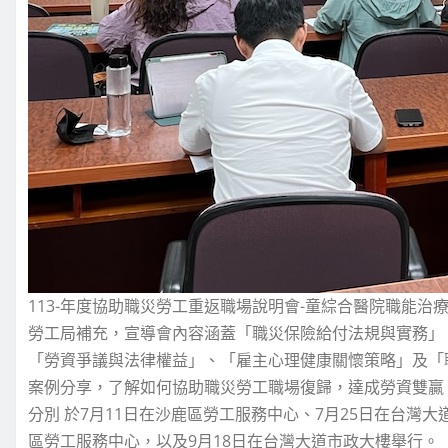
113-年度協助職災勞工重返職場說明會-童綜合醫院職能治療
勞工局補充，宣導會內容涵蓋「職災保險給付法規與實務」
「勞資爭議與法律權益」、「雇主心理健康關懷策略」及「
案例分享，了解如何協助職災勞工職場復歸，達成勞資雙贏
分別 於7月11日在沙鹿區勞工服務中心、7月25日在台灣大
區勞工服務中心，以及9月18日在台灣大道市政大樓舉行。