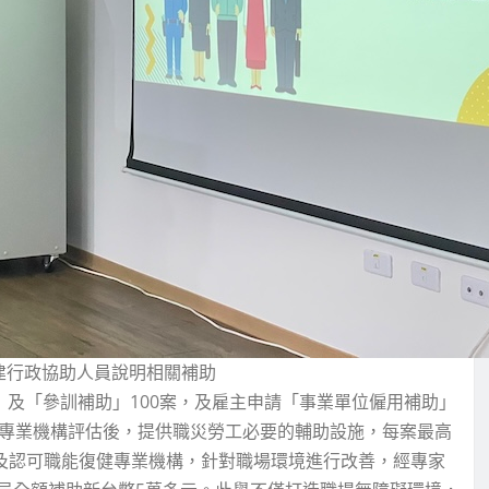
重建行政協助人員說明相關補助
」及「參訓補助」100案，及雇主申請「事業單位僱用補助」
健專業機構評估後，提供職災勞工必要的輔助設施，每案最高
局及認可職能復健專業機構，針對職場環境進行改善，經專家