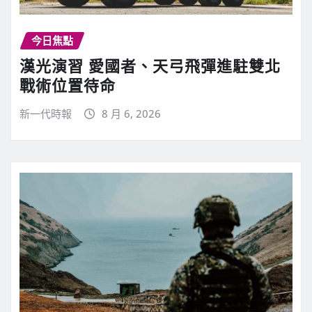
今日焦點
漢光演習 愛國者、天弓飛彈進駐雙北
戰術位置待命
新一代時報
8 月 6, 2026