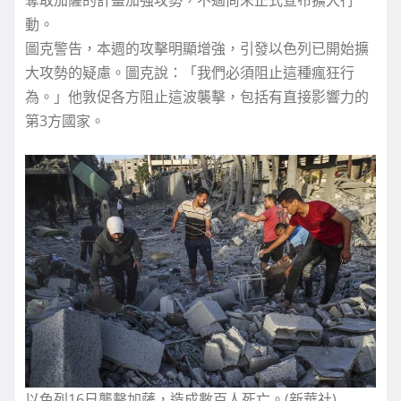
動。
圖克警告，本週的攻擊明顯增強，引發以色列已開始擴
大攻勢的疑慮。圖克說：「我們必須阻止這種瘋狂行
為。」他敦促各方阻止這波襲擊，包括有直接影響力的
第3方國家。
以色列16日襲擊加薩，造成數百人死亡。(新華社)