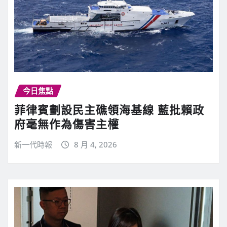
今日焦點
菲律賓劃設民主礁領海基線 藍批賴政
府毫無作為傷害主權
新一代時報
8 月 4, 2026