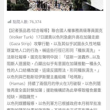
點閱人數:
76,374
【記者張品君/綜合報導】聯合國人權事務高級專員圖克
（Volker Turk）17日譴責以色列急劇升高在加薩走廊
（Gaza Strip）攻擊行動，以及其似乎試圖永久性地驅
逐當地人口的行為，稱這些行徑已形同「種族清洗」。
法新社報導，圖克在聲明中說：「這新一波轟炸…以及
阻斷人道援助，凸顯出似乎有意圖在加薩推動一種永久
性的人口結構改變，這違反國際法，形同種族清洗。」
以色列與巴勒斯坦伊斯蘭主義組織「哈瑪斯」
（Hamas）持續了兩個月的停火在3月破裂，以色列隨
後再度全面封鎖加薩；援助機構認為此舉導致糧食嚴重
短缺，瀕臨饑荒。
以色列媒體報導，以色列軍方已根據政府本月稍早批准
奪取加薩的計畫加強攻勢，不過尚未正式宣布擴大行