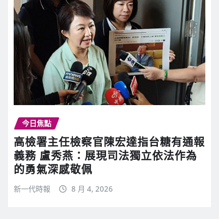
今日焦點
高檢署主任檢察官陳宏達指台糖有通報
義務 盧秀燕：展現司法獨立依法作為
的勇氣深感敬佩
新一代時報
8 月 4, 2026