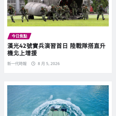
今日焦點
漢光42號實兵演習首日 陸戰隊搭直升
機北上增援
新一代時報
8 月 5, 2026