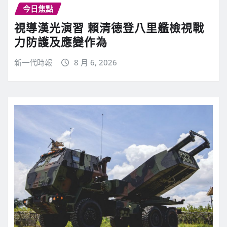
今日焦點
視導漢光演習 賴清德登八里艦檢視戰
力防護及應變作為
新一代時報
8 月 6, 2026