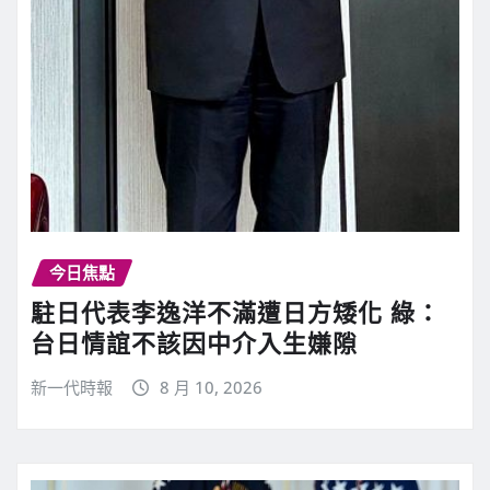
今日焦點
駐日代表李逸洋不滿遭日方矮化 綠：
台日情誼不該因中介入生嫌隙
新一代時報
8 月 10, 2026