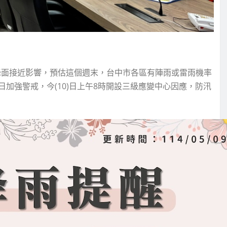
鋒面接近影響，預估這個週末，台中市各區有陣雨或雷雨機率
加強警戒，今(10)日上午8時開設三級應變中心因應，防汛