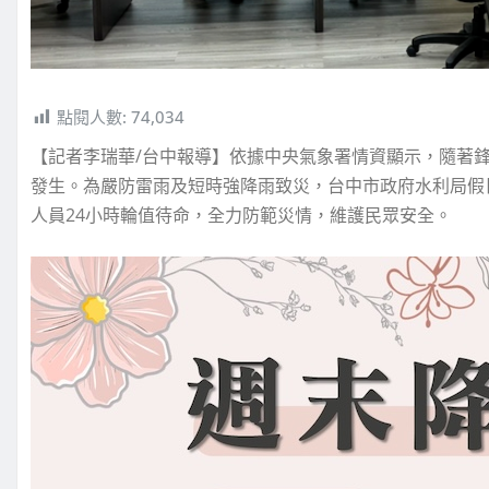
點閱人數:
74,034
【記者李瑞華/台中報導】依據中央氣象署情資顯示，隨著
發生。為嚴防雷雨及短時強降雨致災，台中市政府水利局假日
人員24小時輪值待命，全力防範災情，維護民眾安全。