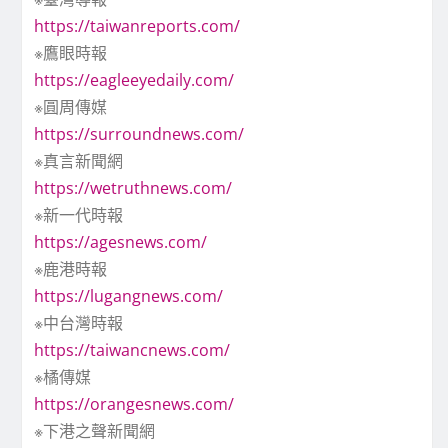
https://taiwanreports.com/
※鷹眼時報
https://eagleeyedaily.com/
※圓周傳媒
https://surroundnews.com/
※真言新聞網
https://wetruthnews.com/
※新一代時報
https://agesnews.com/
※鹿港時報
https://lugangnews.com/
※中台灣時報
https://taiwancnews.com/
※橘傳媒
https://orangesnews.com/
※下港之聲新聞網