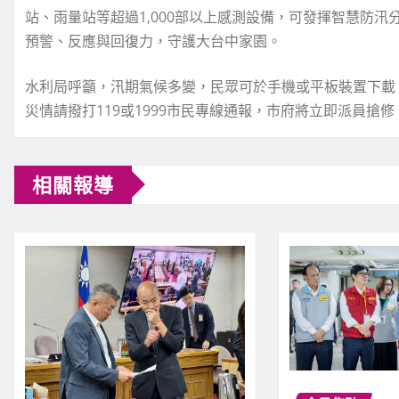
站、雨量站等超過1,000部以上感測設備，可發揮智慧防
預警、反應與回復力，守護大台中家園。
水利局呼籲，汛期氣候多變，民眾可於手機或平板裝置下載
災情請撥打119或1999市民專線通報，市府將立即派員搶
相關報導