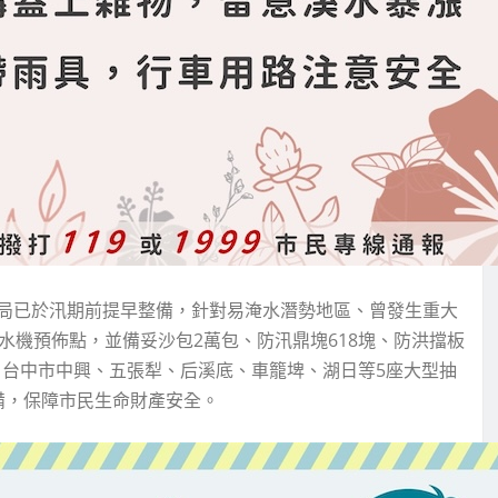
局已於汛期前提早整備，針對易淹水潛勢地區、曾發生重大
水機預佈點，並備妥沙包2萬包、防汛鼎塊618塊、防洪擋板
情；台中市中興、五張犁、后溪底、車籠埤、湖日等5座大型抽
備，保障市民生命財產安全。