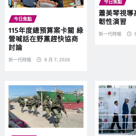
今日焦點
蕭美琴視導
今日焦點
韌性演習
115年度總預算案卡關 綠
新一代時報
營喊話在野黨趕快協商
討論
新一代時報
8 月 7, 2026