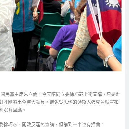
，國民黨主席朱立倫，今天陪同立委徐巧芯上街宣講，只是針
對才剛喊出全黨大動員，罷免吳思瑤的領銜人張克晉就宣布
則沒有回應。
委徐巧芯，開啟反罷免宣講，但講到一半也有插曲。