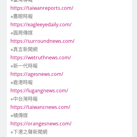
https://taiwanreports.com/
※鷹眼時報
https://eagleeyedaily.com/
※圓周傳媒
https://surroundnews.com/
※真言新聞網
https://wetruthnews.com/
※新一代時報
https://agesnews.com/
※鹿港時報
https://lugangnews.com/
※中台灣時報
https://taiwancnews.com/
※橘傳媒
https://orangesnews.com/
※下港之聲新聞網