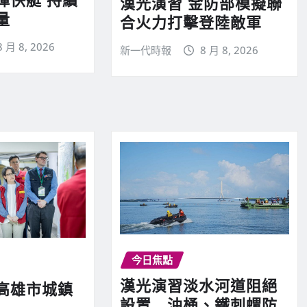
漢光演習 金防部模擬聯
量
合火力打擊登陸敵軍
8 月 8, 2026
新一代時報
8 月 8, 2026
今日焦點
漢光演習淡水河道阻絕
高雄市城鎮
設置 油桶、鐵刺蝟防