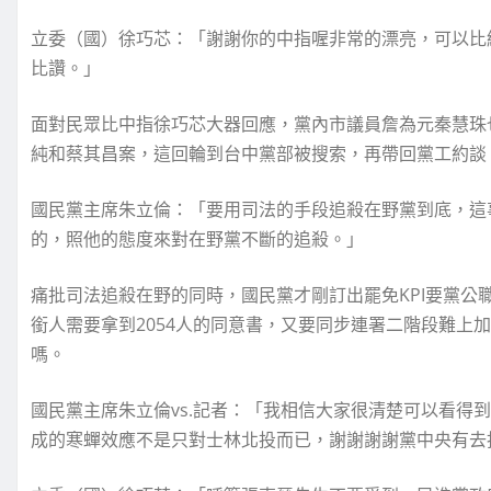
立委（國）徐巧芯：「謝謝你的中指喔非常的漂亮，可以比
比讚。」
面對民眾比中指徐巧芯大器回應，黨內市議員詹為元秦慧珠
純和蔡其昌案，這回輪到台中黨部被搜索，再帶回黨工約談
國民黨主席朱立倫：「要用司法的手段追殺在野黨到底，這
的，照他的態度來對在野黨不斷的追殺。」
痛批司法追殺在野的同時，國民黨才剛訂出罷免KPI要黨公
銜人需要拿到2054人的同意書，又要同步連署二階段難上
嗎。
國民黨主席朱立倫vs.記者：「我相信大家很清楚可以看得
成的寒蟬效應不是只對士林北投而已，謝謝謝謝黨中央有去