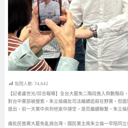
點閱人數:
74,642
【記者盧世光/綜合報導】全台大罷免二階段進入倒數階段
對台中黨部被搜索，朱立倫痛批司法繼續追殺在野黨，但面
退出，前一天黨中央到他家中撲空，是否繼續聯繫，朱立倫
痛批民進黨大罷免亂搞台灣，國民黨主席朱立倫一早陪同立