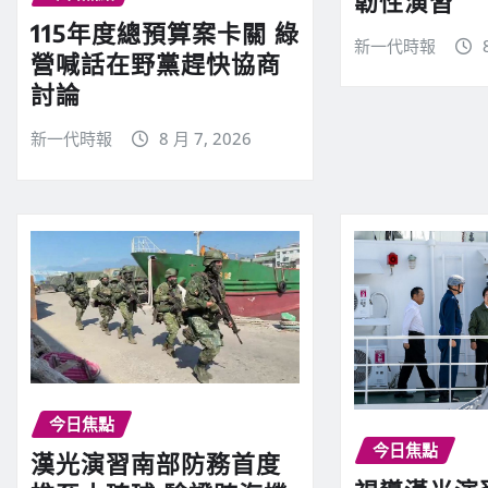
韌性演習
115年度總預算案卡關 綠
新一代時報
營喊話在野黨趕快協商
討論
新一代時報
8 月 7, 2026
今日焦點
今日焦點
漢光演習南部防務首度