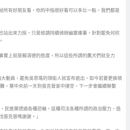
給所有好朋友看，你的中指很好看可以多比一點，我們都是
也站出來力挺，只是檢調持續偵辦幽靈連署，針對罷免何欣
。
事實上就是賴清德的態度，所以這些所謂的鷹犬們就全力
職大動員，罷免吳思瑤的領銜人就宣布退出，如今若要更換領
加難，黨中央前一天到張克晉家中撲空，下一步會繼續聯繫
到，民進黨透過各種恐嚇，這種司法各種所謂的政治壓力，造
找張克晉嗎謝謝。」