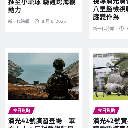
視導漢光演
推至小琉球 驗證跨海機
八里艦檢視
動力
應變作為
新一代時報
8 月 6, 2026
新一代時報
今日焦點
今日焦點
漢光42號演習登場 軍
漢光42號