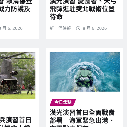
習 賴清德登
漢光演習 愛國者、天弓
戰力防護及
飛彈進駐雙北戰術位置
待命
8 月 6, 2026
新一代時報
8 月 6, 2026
今日焦點
漢光演習首日全面戰備
實兵演習首日
部署 海軍緊急出港、