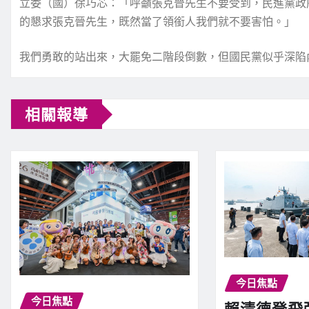
立委（國）徐巧芯：「呼籲張克晉先生不要受到，民進黨政
的懇求張克晉先生，既然當了領銜人我們就不要害怕。」
我們勇敢的站出來，大罷免二階段倒數，但國民黨似乎深陷
相關報導
今日焦點
今日焦點
賴清德登飛