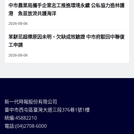
中市農業局攜手企業志工推進環境永續 公私協力造林護
港 魚苗放流共護海洋
2026-08-06
苯駢芘超標原因未明、欠缺成效驗證 中市府駁回中聯復
工申請
2026-08-06
新一代時報股份有限公司
臺中市西屯區臺灣大道三段376巷1號1樓
統編:45882210
電話:(04)2708-6000