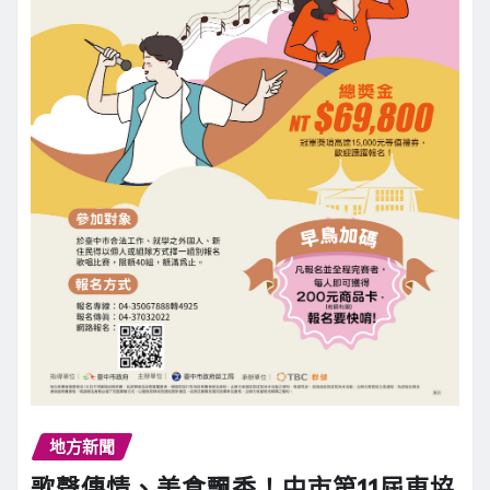
地方新聞
歌聲傳情、美食飄香！中市第11屆東協