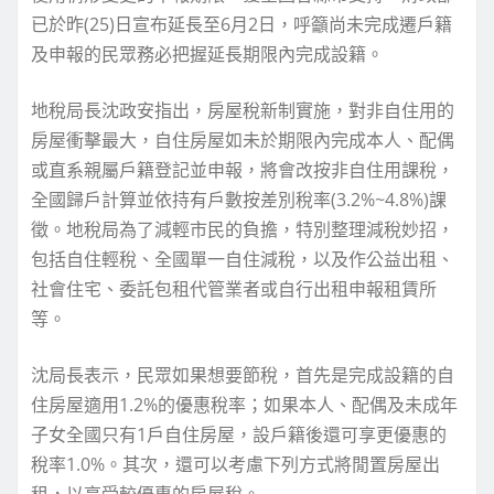
已於昨(25)日宣布延長至6月2日，呼籲尚未完成遷戶籍
及申報的民眾務必把握延長期限內完成設籍。
地稅局長沈政安指出，房屋稅新制實施，對非自住用的
房屋衝擊最大，自住房屋如未於期限內完成本人、配偶
或直系親屬戶籍登記並申報，將會改按非自住用課稅，
全國歸戶計算並依持有戶數按差別稅率(3.2%~4.8%)課
徵。地稅局為了減輕市民的負擔，特別整理減稅妙招，
包括自住輕稅、全國單一自住減稅，以及作公益出租、
社會住宅、委託包租代管業者或自行出租申報租賃所
等。
沈局長表示，民眾如果想要節稅，首先是完成設籍的自
住房屋適用1.2%的優惠稅率；如果本人、配偶及未成年
子女全國只有1戶自住房屋，設戶籍後還可享更優惠的
稅率1.0%。其次，還可以考慮下列方式將閒置房屋出
租，以享受較優惠的房屋稅。