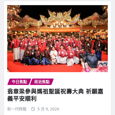
今日焦點
政治焦點
翁章梁參與媽祖聖誕祝壽大典 祈願嘉
義平安順利
新一代時報
5 月 9, 2026