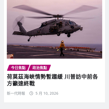
今日焦點
政治焦點
荷莫茲海峽情勢暫趨緩 川普訪中前各
方籲速終戰
新一代時報
5 月 10, 2026