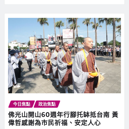
今日焦點
政治焦點
佛光山開山60週年行腳托缽抵台南 黃
偉哲感謝為市民祈福、安定人心