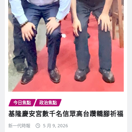
今日焦點
政治焦點
基隆慶安宮數千名信眾高台躦轎腳祈福
新一代時報
5 月 9, 2026