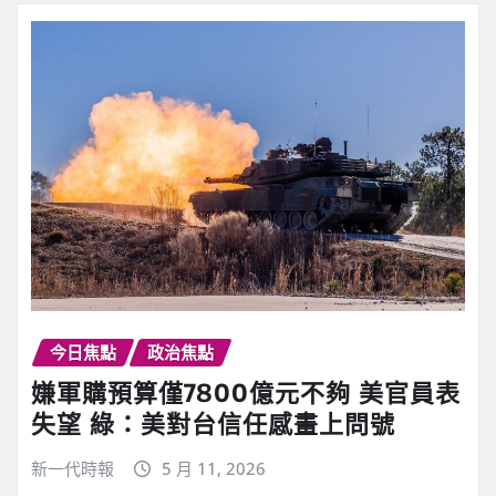
今日焦點
政治焦點
嫌軍購預算僅7800億元不夠 美官員表
失望 綠：美對台信任感畫上問號
新一代時報
5 月 11, 2026