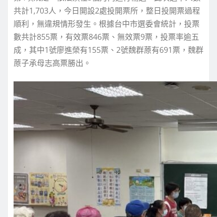
共計1,703人，今日開設2處投開票所，整日投開票過程
順利，無違規情形發生。根據台中市選委會統計，投票
數共計855票，有效票846票、無效票9票，投票率逾五
成，其中1號廖進榮有155票、2號魏群蒝有691票，魏群
蒝子承母志高票勝出。