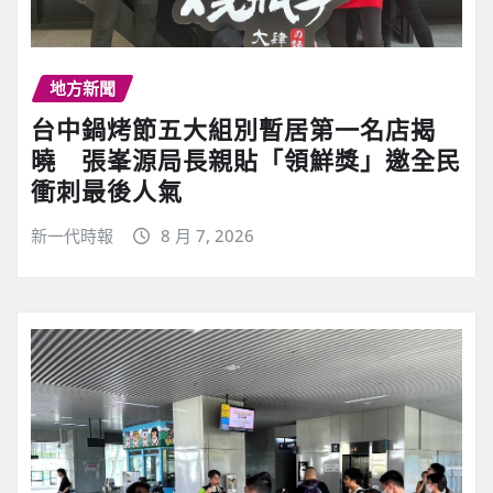
地方新聞
台中鍋烤節五大組別暫居第一名店揭
曉 張峯源局長親貼「領鮮獎」邀全民
衝刺最後人氣
新一代時報
8 月 7, 2026