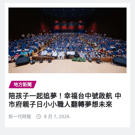
地方新聞
陪孩子一起追夢！幸福台中號啟航 中
市府親子日小小職人翻轉夢想未來
新一代時報
8 月 7, 2026