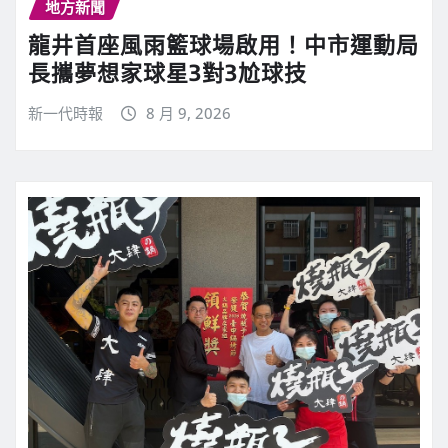
地方新聞
龍井首座風雨籃球場啟用！中市運動局
長攜夢想家球星3對3尬球技
新一代時報
8 月 9, 2026