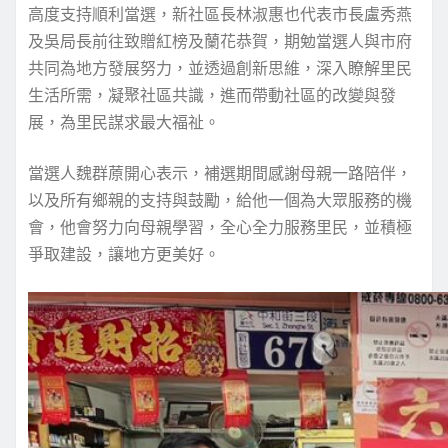
高度支持順利當選，新社區長林淑惠也代表市長盧秀燕
及吳局長前往致贈紅榜及蘭花恭賀，期勉當選人與市府
共同為地方發展努力，並透過創新思維，深入瞭解里民
生活所需，凝聚社區共識，進而帶動社區的改變與發
展，為里民謀求最大福祉。
當選人魏群蒝開心表示，補選期間感謝母親一路陪伴，
以及所有鄉親的支持與鼓勵，給他一個為大眾服務的機
會，他會努力向母親學習，全心全力服務里民，並積極
爭取建設，讓地方更美好。