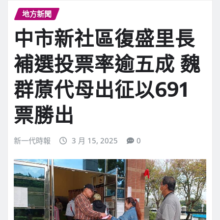
地方新聞
中市新社區復盛里長
補選投票率逾五成 魏
群蒝代母出征以691
票勝出
新一代時報
3 月 15, 2025
0