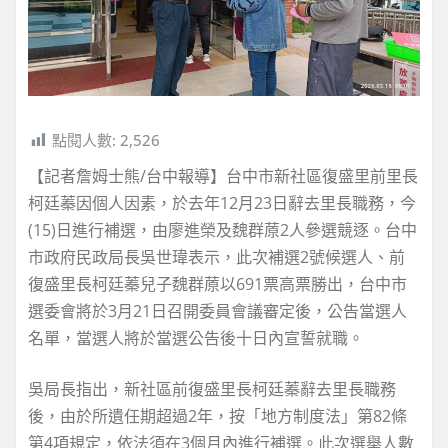
點閱人數:
2,526
【記者詹姆士熊/台中報導】台中市新社區復盛里前里長
柯廷蓁因個人因素，於去年12月23日辭去里長職務，今
(15)日進行補選，由廖進榮及魏群蒝2人參選競逐。台中
市政府民政局長吳世瑋表示，此次補選2號候選人、前
復盛里長柯廷蓁兒子魏群蒝以691票高票勝出，台中市
選委會將於3月21日召開委員會議審定後，公告當選人
名單，當選人將於當選公告後十日內宣誓就職。
吳局長指出，新社區前復盛里長柯廷蓁辭去里長職務
後，由於所遺任期超過2年，按「地方制度法」第82條
第4項規定，依法須在3個月內進行補選。此次選舉人數