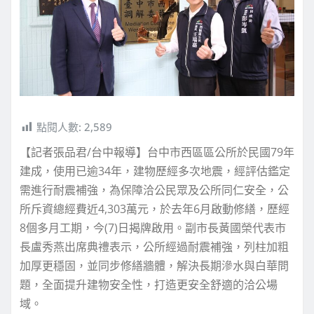
點閱人數:
2,589
【記者張品君/台中報導】台中市西區區公所於民國79年
建成，使用已逾34年，建物歷經多次地震，經評估鑑定
需進行耐震補強，為保障洽公民眾及公所同仁安全，公
所斥資總經費近4,303萬元，於去年6月啟動修繕，歷經
8個多月工期，今(7)日揭牌啟用。副市長黃國榮代表市
長盧秀燕出席典禮表示，公所經過耐震補強，列柱加粗
加厚更穩固，並同步修繕牆體，解決長期滲水與白華問
題，全面提升建物安全性，打造更安全舒適的洽公場
域。