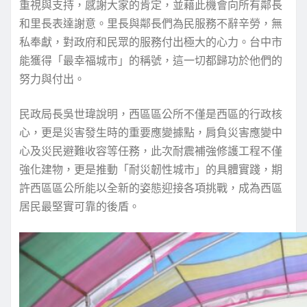
重視與支持，感謝大家的肯定，並藉此機會向所有鄰長
和里長表達謝意。里長與鄰長們為民服務不辭辛勞，無
私奉獻，對政府和民眾的服務付出極大的心力。台中市
能獲得「最幸福城市」的稱號，這一切都歸功於他們的
努力與付出。
民政局長吳世瑋說明，西區區公所不僅是西區的行政核
心，更是災害發生時的重要應變據點，肩負災害應變中
心及災民避難收容等任務，此次耐震補強修護工程不僅
強化建物，更是推動「耐災韌性城市」的具體實踐，期
許西區區公所能以全新的姿態迎接各項挑戰，成為西區
居民最堅實可靠的後盾。