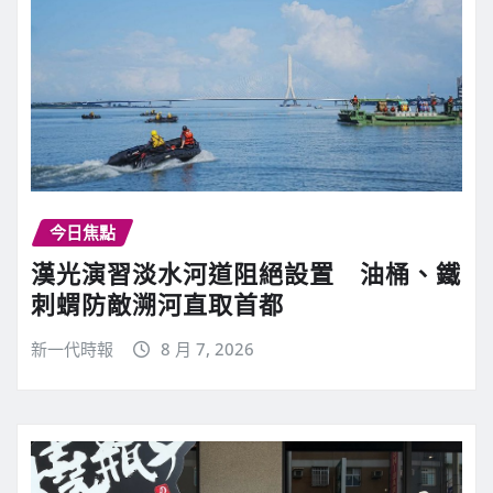
今日焦點
漢光演習淡水河道阻絕設置 油桶、鐵
刺蝟防敵溯河直取首都
新一代時報
8 月 7, 2026