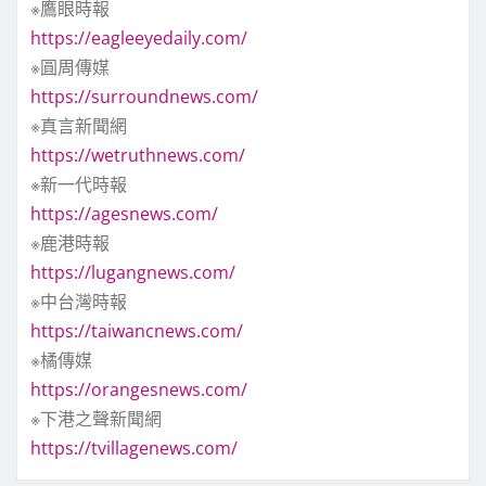
※鷹眼時報
https://eagleeyedaily.com/
※圓周傳媒
https://surroundnews.com/
※真言新聞網
https://wetruthnews.com/
※新一代時報
https://agesnews.com/
※鹿港時報
https://lugangnews.com/
※中台灣時報
https://taiwancnews.com/
※橘傳媒
https://orangesnews.com/
※下港之聲新聞網
https://tvillagenews.com/