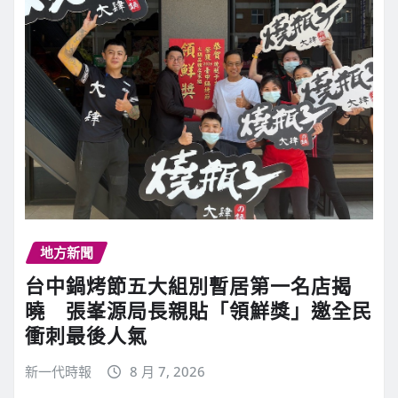
地方新聞
台中鍋烤節五大組別暫居第一名店揭
曉 張峯源局長親貼「領鮮獎」邀全民
衝刺最後人氣
新一代時報
8 月 7, 2026