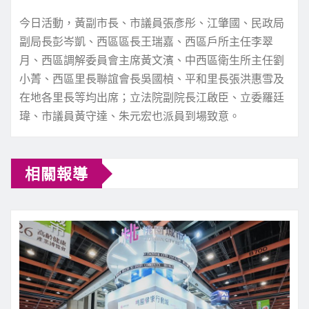
今日活動，黃副市長、市議員張彥彤、江肇國、民政局
副局長彭岑凱、西區區長王瑞嘉、西區戶所主任李翠
月、西區調解委員會主席黃文濱、中西區衛生所主任劉
小菁、西區里長聯誼會長吳國楨、平和里長張洪惠雪及
在地各里長等均出席；立法院副院長江啟臣、立委羅廷
瑋、市議員黃守達、朱元宏也派員到場致意。
相關報導