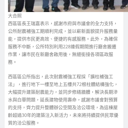
大合照
西區區長王瑞嘉表示，感謝市府與市議會的全力支持，
公所耐震補強工期順利完成，並以嶄新面貌提升服務量
能，提供市民更高效、便捷的有感服務。此外，為確保
服務不中斷，公所特別利用228連假期間進行廳舍搬遷
作業，讓市民在新廳舍啟用後，無縫銜接各項區政服
務。
西區區公所指出，此次耐震補強工程採「擴柱補強工
法」，進行地下一樓至地上五樓共72根柱體結構強化，
大幅提升建築耐震能力，並同步修繕牆體，解決長期滲
水與白華問題，延長建物使用壽命，感謝市議會對預算
的支持，齊力提升整體辦公空間及洽公環境，為這棟屋
齡超過30年的建築注入新活力，未來將持續提供民眾優
質的洽公服務。