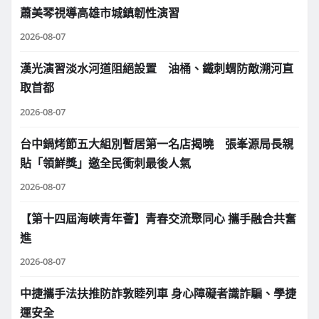
蕭美琴視導高雄市城鎮韌性演習
2026-08-07
漢光演習淡水河道阻絕設置 油桶、鐵刺蝟防敵溯河直
取首都
2026-08-07
台中鍋烤節五大組別暫居第一名店揭曉 張峯源局長親
貼「領鮮獎」邀全民衝刺最後人氣
2026-08-07
【第十四屆海峽青年薈】青春交流聚同心 攜手融合共奮
進
2026-08-07
中捷攜手法扶推防詐敦睦列車 身心障礙者識詐騙、學捷
運安全