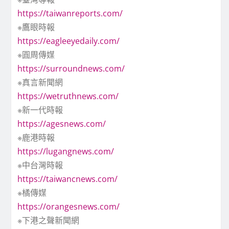
https://taiwanreports.com/
※鷹眼時報
https://eagleeyedaily.com/
※圓周傳媒
https://surroundnews.com/
※真言新聞網
https://wetruthnews.com/
※新一代時報
https://agesnews.com/
※鹿港時報
https://lugangnews.com/
※中台灣時報
https://taiwancnews.com/
※橘傳媒
https://orangesnews.com/
※下港之聲新聞網