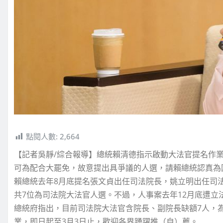
點閱人數:
2,664
【記者吳靜/綜合報導】總統賴清德指示啟動大法官提名作業
可為配合大罷免，故意提出具爭議的人選，請賴總統認真為
賴總統去年8月底提名張文貞出任司法院長，姚立明出任司
共7位為司法院大法官人選。不過，人事案去年12月底遭立
總統府指出，目前司法院大法官含院長、副院長缺額7人，
業，即日起至3月3日止，歡迎各界踴躍推（自）薦。