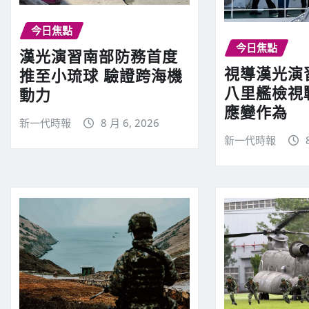
今日焦點
今日焦點
漢光演習南部防務首度
視導漢光演
推至小琉球 驗證跨海機
八里艦檢視
動力
應變作為
新一代時報
8 月 6, 2026
新一代時報