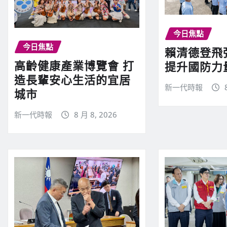
今日焦點
今日焦點
賴清德登飛
高齡健康產業博覽會 打
提升國防力
造長輩安心生活的宜居
新一代時報
城市
新一代時報
8 月 8, 2026