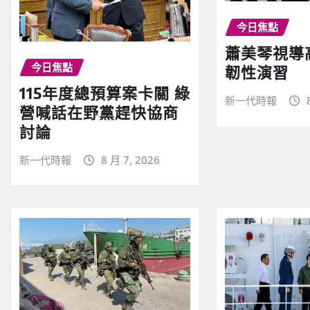
今日焦點
蕭美琴視導
今日焦點
韌性演習
115年度總預算案卡關 綠
新一代時報
營喊話在野黨趕快協商
討論
新一代時報
8 月 7, 2026