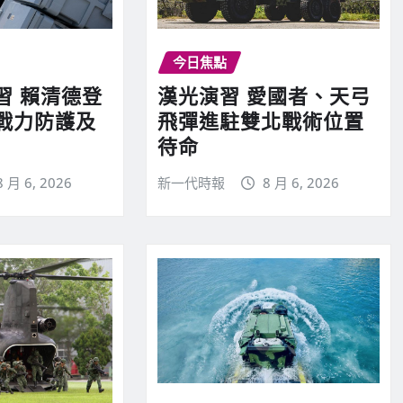
今日焦點
習 賴清德登
漢光演習 愛國者、天弓
戰力防護及
飛彈進駐雙北戰術位置
待命
8 月 6, 2026
新一代時報
8 月 6, 2026