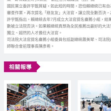
國民黨立委許宇甄質疑，如此短的時間，恐怕賴總統已有自
審查作業，再次提名「綠友友」大法官，讓立院全數否決，
許宇甄指出，賴總統去年7月成立大法官提名審薦小組，結
數被立法院否決。如果賴總統真想為全民推薦出最好的大法
獨立、超然的人才擔任大法官。
司法院大法官提名審薦小組委員包括副總統蕭美琴、司法院
師聯合會前理事長陳彥希。
相關報導