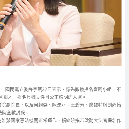
，國民黨立委許宇甄22日表示，應先撤換提名審薦小組，不
國舉才，提名具獨立性且公正嚴明的人選。
法院副院長，以及何賴傑、陳運財、王碧芳、廖福特與劉靜怡
法院全數封殺。
為維繫國家憲法機關正常運作，賴總統指示啟動大法官提名作