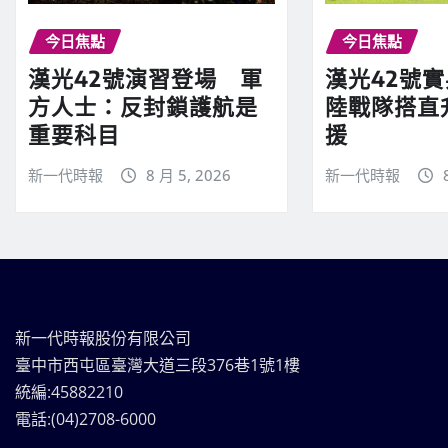
今日焦點
今日焦點
漢光42號演習登場 軍
漢光42號
方人士：反封鎖護航是
陸戰隊搭直
重要科目
援
新一代時報
8 月 5, 2026
新一代時報
新一代時報股份有限公司
臺中市西屯區臺灣大道三段376巷1號1樓
統編:45882210
電話:(04)2708-6000