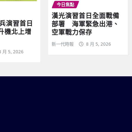
今日焦點
漢光演習首日全面戰備
實兵演習首日
部署 海軍緊急出港、
升機北上增
空軍戰力保存
新一代時報
8 月 5, 2026
8 月 5, 2026