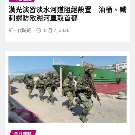
漢光演習淡水河道阻絕設置 油桶、鐵
刺蝟防敵溯河直取首都
新一代時報
8 月 7, 2026
今日焦點