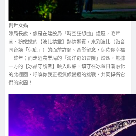
創世女媧
陳局長說，像是在建設局「時空狂想曲」燈區，毛茸
茸、粉嫩嫩的【波比精靈】熱情迎賓，來到波比（諧音
同台語「保庇」）的面前許願、合影留念，保佑你幸福
一整年；而走近農業局的「海洋奇幻冒險」燈區，熊據
一方的【冰晶守護者】映入眼簾，鎮守在冰蓋日漸融化
的北極圈，呼喚你我正視氣候變遷的挑戰，共同捍衛它
們的家園！