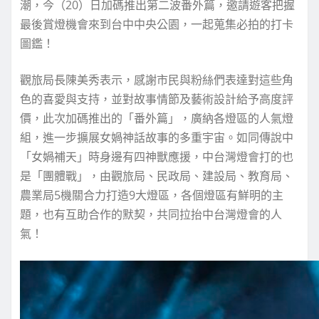
潮，今（20）日加碼推出第二波番外篇，邀請遊客把握
最後賞燈機會來到台中中央公園，一起蒐集必拍的打卡
圖鑑！
觀旅局長陳美秀表示，感謝市民與粉絲們表達對這些角
色的喜愛與支持，並對故事情節及藝術設計給予高度評
價，此次加碼推出的「番外篇」，廣納各燈區的人氣燈
組，進一步擴展女媧神話故事的多重宇宙。如同傳說中
「女媧補天」時身邊有四神獸應援，中台灣燈會打的也
是「團體戰」，由觀旅局、民政局、建設局、教育局、
農業局5機關合力打造9大燈區，各個燈區有鮮明的主
題，也有互助合作的默契，共同拉抬中台灣燈會的人
氣！