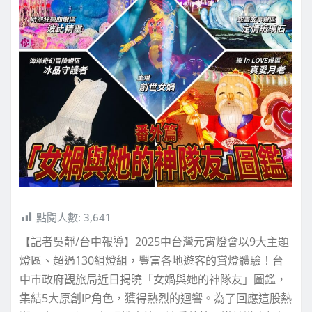
點閱人數:
3,641
【記者吳靜/台中報導】2025中台灣元宵燈會以9大主題
燈區、超過130組燈組，豐富各地遊客的賞燈體驗！台
中市政府觀旅局近日揭曉「女媧與她的神隊友」圖鑑，
集結5大原創IP角色，獲得熱烈的迴響。為了回應這股熱