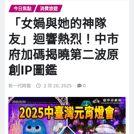
今日焦點
消費旅遊
「女媧與她的神隊
友」迴響熱烈！中市
府加碼揭曉第二波原
創IP圖鑑
新一代時報
2 月 20, 2025
0