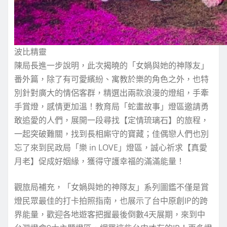
波比精靈
陳局長進一步說明，此次揭曉的「女媧與她的神隊友」
番外篇，除了有可愛繽紛、寓教於樂的角色之外，也特
別針對廣大的情侶客群，精選出兩款浪漫的燈組，手牽
手賞燈，感情更加溫！教育局「蛇畫故事」燈區邀請勇
敢追愛的人們，展開一段尋找【定情琉璃石】的旅程，
一起突破難關，找到長相廝守的寶藏；佳偶戀人們也別
忘了來到民政局「樂 in LOVE」燈區，誠心祈求【真愛
月老】促成好姻緣，獲得守護幸福的滿滿能量！
觀旅局補充，「女媧與她的神隊友」系列圖鑑不僅是賞
燈民眾最佳的打卡拍照指南，也展示了台中原創IP的跨
界能量，歡迎各地遊客把握最後倒數4天展期，來到中