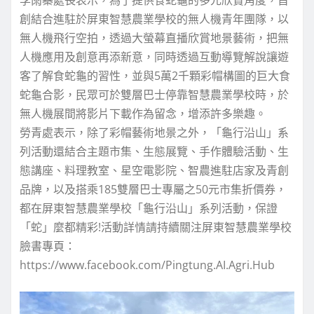
創結合進駐於屏東智慧農業學校的無人機青年團隊，以
無人機飛行空拍，透過大螢幕直播欣賞地景藝術，把無
人機應用及創意再添新意，同時透過互動導覽解說讓遊
客了解食蛇龜的習性，並與5萬2千顆彩帽構圖的巨大食
蛇龜合影，民眾可於雙層巴士停靠智慧農業學校時，於
無人機展間將影片下載作為留念，增添許多樂趣。
勞青處表示，除了彩帽藝術地景之外，「龜行沿山」系
列活動還結合主題市集、生態展覽、手作體驗活動、生
態講座、料理教室、星空電影院、智農進駐店家及青創
品牌，以及搭乘185雙層巴士專屬之50元市集折價券，
都在屏東智慧農業學校「龜行沿山」系列活動，保證
「蛇」麼都精彩!活動詳情請持續關注屏東智慧農業學校
臉書專頁：
https://www.facebook.com/Pingtung.AI.Agri.Hub