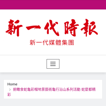
Skip
to
content
Home
俯瞰食蛇龜彩帽地景藝術龜行沿山系列活動 蛇麼都精
彩