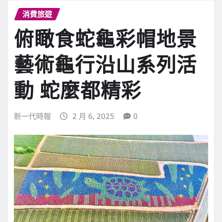
消費旅遊
俯瞰食蛇龜彩帽地景
藝術龜行沿山系列活
動 蛇麼都精彩
新一代時報
2 月 6, 2025
0