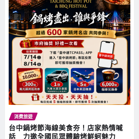
消費旅遊
台中鍋烤節海線美食夯！店家熱情喊
話 力邀全國民眾體驗烤鮮蚵魅力