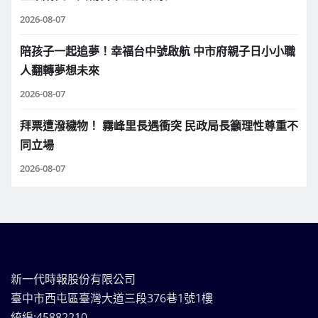
2026-08-07
陪孩子一起追夢！幸福台中號啟航 中市府親子日小小職
人翻轉夢想未來
2026-08-07
拜票遭潑穢物！ 霧峰里長遇衝突 民政局長籲理性尊重不
同立場
2026-08-07
新一代時報股份有限公司
臺中市西屯區臺灣大道三段376巷1號1樓
統編:45882210