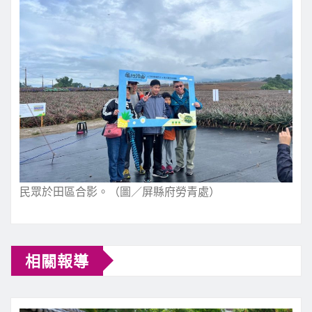
民眾於田區合影。（圖／屏縣府勞青處）
相關報導