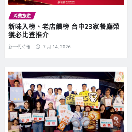
消費旅遊
新味入榜、老店續榜 台中23家餐廳榮
獲必比登推介
新一代時報
7 月 14, 2026