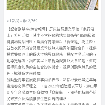
點閱人數:
2,760
【記者劉幫寧/綜合報導】屏東智慧農業學校「龜行沿
山」系列活動，其中不容錯過的地景藝術在185縣道銀
獅農場鳳梨田區，延續保育議題以「食蛇龜」為主題，
並首次與屏東智慧農業學校無人機青年團隊合作，提供
搭乘雙層巴士的遊客空拍導覽服務，搭配生動活潑的互
動導覽解說，讓遊客以上帝視角觀賞巨大食蛇龜，還可
獲得與食蛇龜的空拍合影的機會，視覺與聽覺兼具的遊
程，邀請遊客來體驗!
勞動暨青年發展處長李雨蓁表示，彩帽地景已是近年屏
東走春必備行程之一，自2023年起陸續以草鴞、穿山甲
到今年台灣原生保育動物「食蛇龜」，期待能持續帶給
民眾驚喜及延續推廣生態保育的理念。
李雨蓁處長表示，為了提供食蛇龜的多元欣賞角度，首