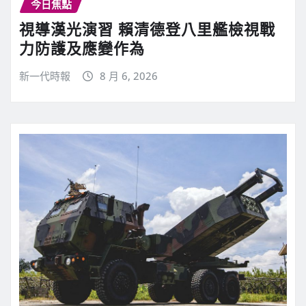
今日焦點
視導漢光演習 賴清德登八里艦檢視戰
力防護及應變作為
新一代時報
8 月 6, 2026