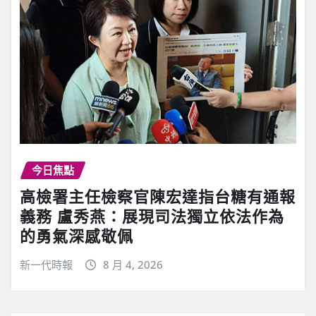
今日焦點
高檢署主任檢察官陳宏達指台糖有通報
義務 盧秀燕：展現司法獨立依法作為
的勇氣深感敬佩
新一代時報
8 月 4, 2026