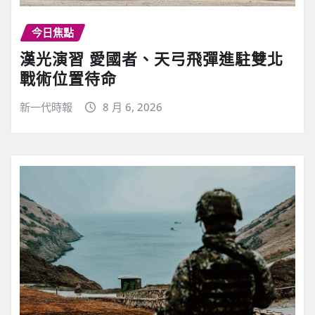
今日焦點
漢光演習 愛國者、天弓飛彈進駐雙北
戰術位置待命
新一代時報
8 月 6, 2026