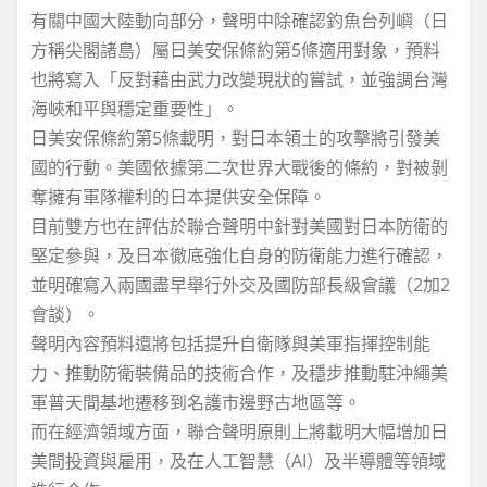
有關中國大陸動向部分，聲明中除確認釣魚台列嶼（日
方稱尖閣諸島）屬日美安保條約第5條適用對象，預料
也將寫入「反對藉由武力改變現狀的嘗試，並強調台灣
海峽和平與穩定重要性」。
日美安保條約第5條載明，對日本領土的攻擊將引發美
國的行動。美國依據第二次世界大戰後的條約，對被剝
奪擁有軍隊權利的日本提供安全保障。
目前雙方也在評估於聯合聲明中針對美國對日本防衛的
堅定參與，及日本徹底強化自身的防衛能力進行確認，
並明確寫入兩國盡早舉行外交及國防部長級會議（2加2
會談）。
聲明內容預料還將包括提升自衛隊與美軍指揮控制能
力、推動防衛裝備品的技術合作，及穩步推動駐沖繩美
軍普天間基地遷移到名護市邊野古地區等。
而在經濟領域方面，聯合聲明原則上將載明大幅增加日
美間投資與雇用，及在人工智慧（AI）及半導體等領域