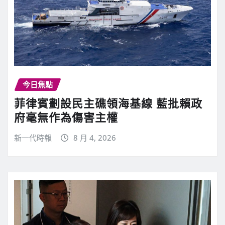
今日焦點
菲律賓劃設民主礁領海基線 藍批賴政
府毫無作為傷害主權
新一代時報
8 月 4, 2026