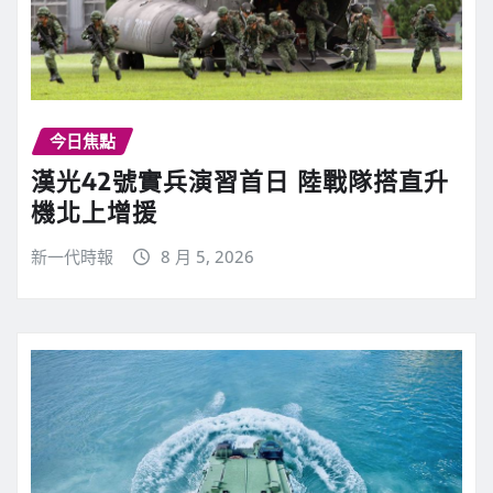
今日焦點
漢光42號實兵演習首日 陸戰隊搭直升
機北上增援
新一代時報
8 月 5, 2026