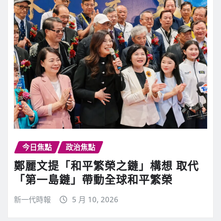
今日焦點
政治焦點
鄭麗文提「和平繁榮之鏈」構想 取代
「第一島鏈」帶動全球和平繁榮
新一代時報
5 月 10, 2026