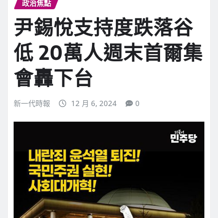
政治焦點
尹錫悅支持度跌落谷
低 20萬人週末首爾集
會轟下台
新一代時報
12 月 6, 2024
0