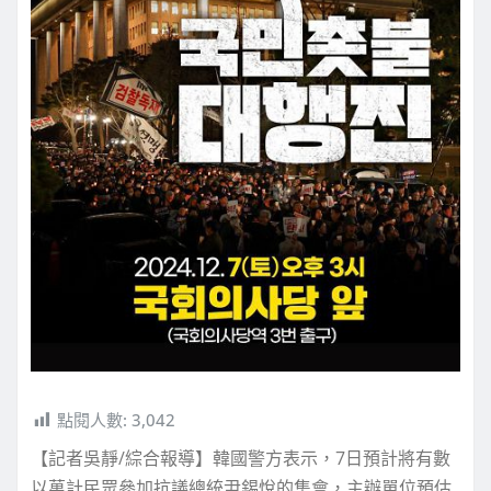
點閱人數:
3,042
【記者吳靜/綜合報導】韓國警方表示，7日預計將有數
以萬計民眾參加抗議總統尹錫悅的集會，主辦單位預估