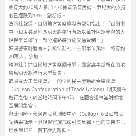
會有大約20萬人參加。根據蓋洛普民調，尹錫悅的支持
度已經跌到13%，創新低。
法新社報導，首爾地方警察廳發布聲明指出：「首爾市
中心和汝矣島地區明天將舉行有數以萬計民眾參與的大
規模集會遊行，部分道路將實施交通管制。」
韓國警察廳發言人告訴法新社，主辦單位預估「將有約
20萬人」參加。
韓聯社引述首爾地方警察廳報導，國會議事堂所在的汝
矣島明天將進行大型集會。
韓國最大工會聯盟之一的全國民主勞動組合總聯盟
（Korean Confederation of Trade Unions）明天將在
遊行之後，於當地時間下午1時，在國會議事堂附近地
區展開集會。
與此同時，蓋洛普民意測驗中心（Gallup）6日公布民
調結果顯示，尹錫悅實施戒嚴引發反彈，他的支持率已
經跌到13%，創下歷史新低。