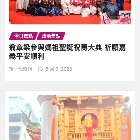
今日焦點
政治焦點
翁章梁參與媽祖聖誕祝壽大典 祈願嘉
義平安順利
新一代時報
5 月 9, 2026