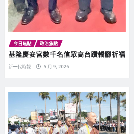
今日焦點
政治焦點
基隆慶安宮數千名信眾高台躦轎腳祈福
新一代時報
5 月 9, 2026