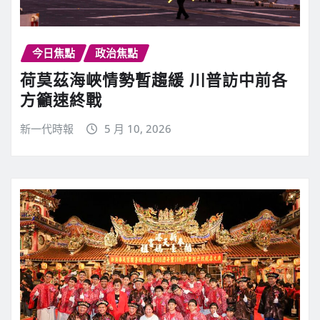
今日焦點
政治焦點
荷莫茲海峽情勢暫趨緩 川普訪中前各
方籲速終戰
新一代時報
5 月 10, 2026