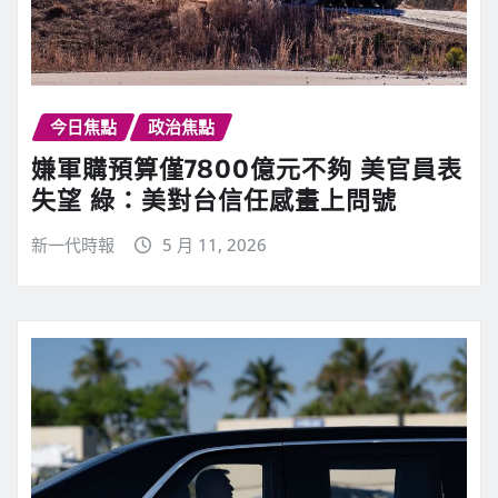
今日焦點
政治焦點
嫌軍購預算僅7800億元不夠 美官員表
失望 綠：美對台信任感畫上問號
新一代時報
5 月 11, 2026