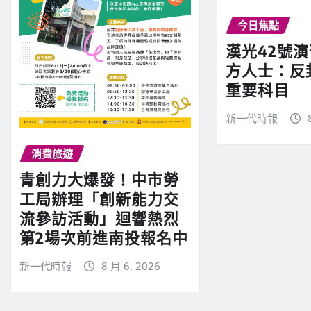
今日焦點
漢光42號
方人士：反
重要科目
新一代時報
消費旅遊
青創力大爆發！中市勞
工局辦理「創新能力交
流參訪活動」迴響熱烈
第2場次前進南投報名中
新一代時報
8 月 6, 2026