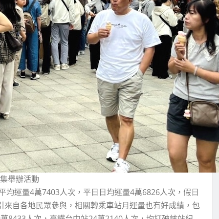
市集舉辦活動
平均運量4萬7403人次，平日日均運量4萬6826人次，假日
吸引來自各地民眾參與，相關轉乘車站月運量也有好成績，包
9萬8433人次，高鐵台中站24萬2140人次，均打破該站紀