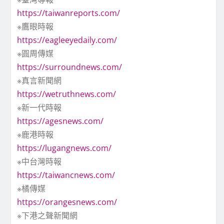
https://taiwanreports.com/
※鷹眼時報
https://eagleeyedaily.com/
※圓周傳媒
https://surroundnews.com/
※真言新聞網
https://wetruthnews.com/
※新一代時報
https://agesnews.com/
※鹿港時報
https://lugangnews.com/
※中台灣時報
https://taiwancnews.com/
※橘傳媒
https://orangesnews.com/
※下港之聲新聞網