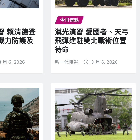
今日焦點
習 賴清德登
漢光演習 愛國者、天弓
戰力防護及
飛彈進駐雙北戰術位置
待命
8 月 6, 2026
新一代時報
8 月 6, 2026