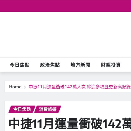
Skip
to
content
今日焦點
政治焦點
地方新聞
財經投資
Home
中捷11月運量衝破142萬人次 締造多項歷史新高紀錄
今日焦點
消費旅遊
中捷11月運量衝破14