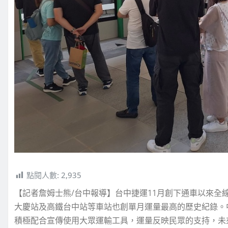
點閱人數:
2,935
【記者詹姆士熊/台中報導】台中捷運11月創下通車以來全
大慶站及高鐵台中站等車站也創單月運量最高的歷史紀錄。
積極配合宣傳使用大眾運輸工具，運量反映民眾的支持，未