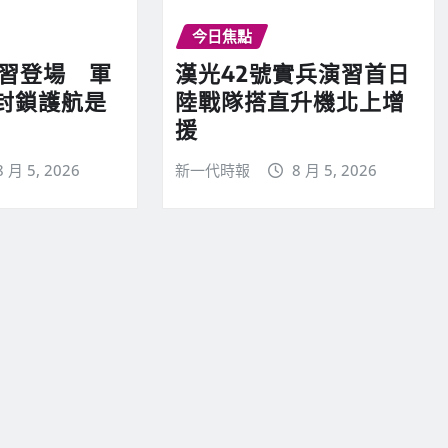
今日焦點
演習登場 軍
漢光42號實兵演習首日
封鎖護航是
陸戰隊搭直升機北上增
援
8 月 5, 2026
新一代時報
8 月 5, 2026