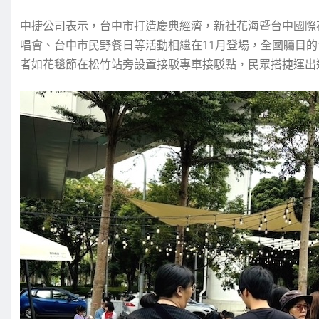
中捷公司表示，台中市打造慶典經濟，新社花海暨台中國際
唱會、台中市民野餐日等活動相繼在11月登場，全國矚目
者如花毯節在松竹站旁設置接駁專車接駁點，民眾搭捷運出