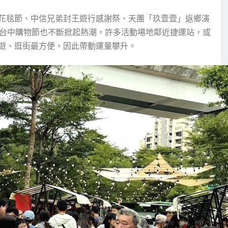
花毯節、中信兄弟封王遊行感謝祭、天團「玖壹壹」返鄉演
的台中購物節也不斷掀起熱潮，許多活動場地鄰近捷運站，或
遊、逛街最方便，因此帶動運量攀升。