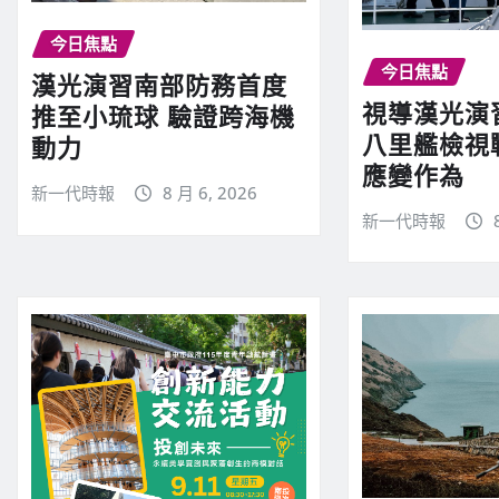
今日焦點
今日焦點
漢光演習南部防務首度
視導漢光演
推至小琉球 驗證跨海機
八里艦檢視
動力
應變作為
新一代時報
8 月 6, 2026
新一代時報