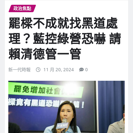
政治焦點
罷樑不成就找黑道處
理？藍控綠營恐嚇 請
賴清德管一管
新一代時報
11 月 20, 2024
0