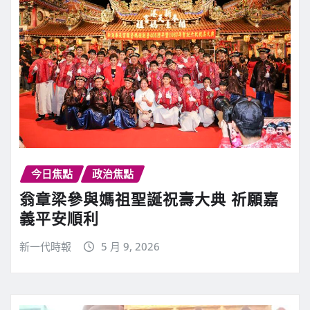
今日焦點
政治焦點
翁章梁參與媽祖聖誕祝壽大典 祈願嘉
義平安順利
新一代時報
5 月 9, 2026