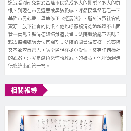
道沒看到罷免對於基隆市民造成多大的撕裂？多大的仇
恨？到現在市民還要被黑道恐嚇？呼籲民進黨看看一下
基隆市民心聲，盡速修正《選罷法》，避免浪費社會的
資源，放下社會的仇恨。他也呼籲賴清德總統還不出面
管一管嗎？賴清德總統難道要當立法院繼續亂下去嗎？
賴清德總統讓大法官閹割立法院的國會調查權，監察院
又不敢查自己人，讓全民現在擔心受怕，沒有任何憑藉
的武器，這就是綠色恐怖執政底下的獨裁，他呼籲賴清
德總統出面管一管。
相關報導