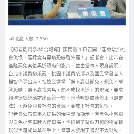
點閱人數:
2,950
【記者劉幫寧/綜合報導】國民黨20日召開「罷免增加社
會仇恨，罷樑竟有黑道恐嚇番外篇！」記者會，出示在
基隆罷免案後黑道恐嚇的影片，並由當事人現身說明，
台北市議員柳采葳、桃園市議員凌濤以及國民黨發言人
楊智伃等出席，指控民進黨「選不贏就罷免，罷免不成
就恐嚇；選不贏找青鳥，罷不成找黑道」的現況，要求
賴清德總統應該出面管一管，同時呼籲盡速修正《選罷
法》，避免浪費社會的資源，並放下社會的仇恨。
記者會公布當事人提供的現場畫面顯示，有黑色小客車
與白色小客車駛入停車場，也拍到了疑似刀械的物品被
疑似黑道成員拿在手上，當事人發現了情況不太對勁，