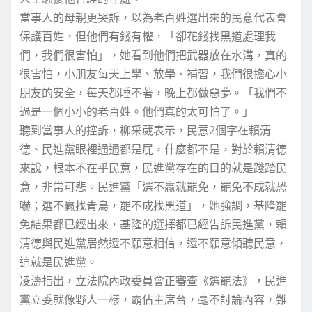
當事人的母親更哭訴，以為老百姓選出來的民意代表會
保護百姓，但他們有錢有權，「卻花錢找黑道處理我
們，我們很害怕」，她看到他們把武器放在水溝，真的
很害怕，小朋友每天上學、放學、補習，我們很擔心小
朋友的安全，每天都睡不著，晚上都做惡夢。「我們不
過是一個小小的老百姓。他們真的太可怕了。」
聽到當事人的控訴，柳采葳表示，民意2個字在賴清
德、民進黨眼裡通通都是屁，什麼都不是，對於賴清德
來說，根本不在乎民意，民進黨存在的目的就是踐踏民
意，非常可悲。民進黨「選不贏就罷免，罷免不成就恐
嚇；選不贏找青鳥，罷不成找黑道」，她強調，基隆罷
免結果都已經出來，基隆的選擇都已經告訴民進黨，賴
清德與民進黨居然還不願意相信，還不願意傾聽民意，
這就是民進黨。
凌濤指出，立法院內政委員會正審查《選罷法》，民進
黨立委就像野人一樣，霸佔主席台，毫不討論內容，難