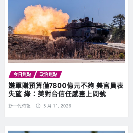
今日焦點
政治焦點
嫌軍購預算僅7800億元不夠 美官員表
失望 綠：美對台信任感畫上問號
新一代時報
5 月 11, 2026