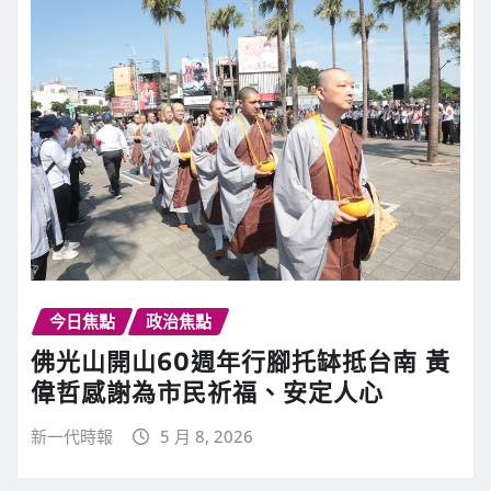
今日焦點
政治焦點
佛光山開山60週年行腳托缽抵台南 黃
偉哲感謝為市民祈福、安定人心
新一代時報
5 月 8, 2026