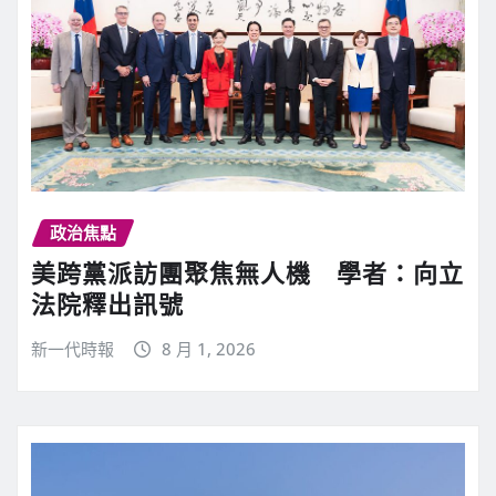
政治焦點
美跨黨派訪團聚焦無人機 學者：向立
法院釋出訊號
新一代時報
8 月 1, 2026