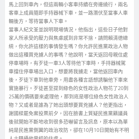
馬上回到車內，但這兩輛小客車持續在旁邊繞行，兩名
客車上成員隨即手持器械下車，並一路潛伏至當事人車
輛後方，等待當事人下車。
當事人紀文荃並說明現場情況，他指出，這些日子他對
家人所承受的壓力與焦慮感到非常不捨，請問賴清德總
統，你允許這樣的事情發生嗎？你允許民進黨政治人物
做出這種買兇擄人的事嗎？他說明，當天返回母親住處
停車場時，有歹徒一車3人等待他下車時，手持器械駕
車擋住停車場出入口，想要將我擄走，當他返回車內
後，歹徒下車到他車旁，用盡各種言語想誘騙他下車來
實施暴行。歹徒甚至提到綠色的女性政治人物花了20到
25萬的價碼要來處理他，那到底是哪位綠色女性政治人
物？又或者是誰為了她出頭想要買兇擄人？他更指出，
謝國樑罷免案投票前夕，因在臉書上質疑民進黨籍議員
後就開始不斷地收到很多恐嚇留言及訊息，原本以為單
純是民進黨側翼的政治攻防，卻在10月10日開始有不明
人士騷擾他曾經的住處。