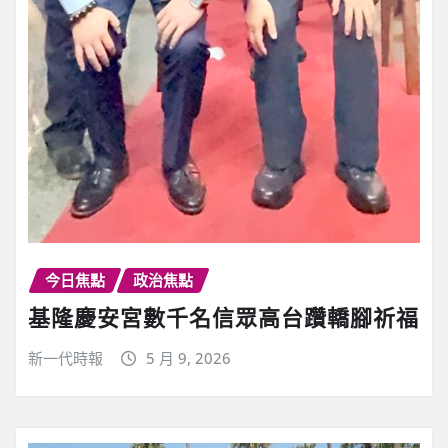
今日焦點
政治焦點
基隆慶安宮數千名信眾高台躦轎腳祈福
新一代時報
5 月 9, 2026