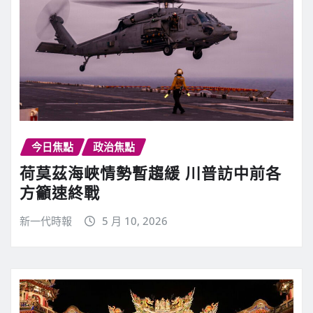
今日焦點
政治焦點
荷莫茲海峽情勢暫趨緩 川普訪中前各
方籲速終戰
新一代時報
5 月 10, 2026