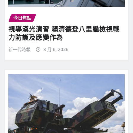
今日焦點
視導漢光演習 賴清德登八里艦檢視戰
力防護及應變作為
新一代時報
8 月 6, 2026