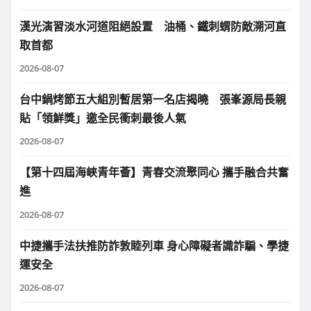
漢光演習淡水河道阻絕設置 油桶、鐵刺蝟防敵溯河直
取首都
2026-08-07
台中鍋烤節五大組別暫居第一名店揭曉 張峯源局長親
貼「領鮮獎」邀全民衝刺最後人氣
2026-08-07
【第十四屆海峽青年薈】青春交流聚同心 攜手融合共奮
進
2026-08-07
中捷攜手法扶推防詐敦睦列車 身心障礙者識詐騙、學捷
運安全
2026-08-07