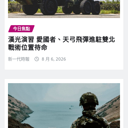
今日焦點
漢光演習 愛國者、天弓飛彈進駐雙北
戰術位置待命
新一代時報
8 月 6, 2026