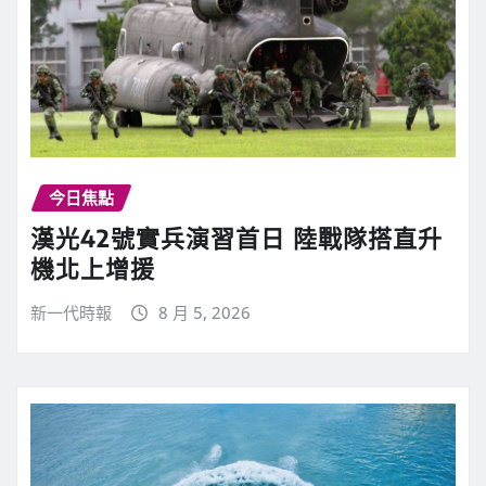
今日焦點
漢光42號實兵演習首日 陸戰隊搭直升
機北上增援
新一代時報
8 月 5, 2026