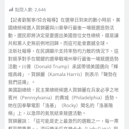
點閱人數:
2,646
【記者劉幫寧/綜合報導】在選舉日到來的數小時前，美
國總統候選人賀錦麗與川普舉行最後一場競選造勢活
動，選民即將決定是要選出美國首位女性總統，還是讓
共和黨人史無前例地回歸，而這可能會震撼全球。
法新社報導，在民調顯示支持率勢均力敵的情況下，這
對競爭對手在關鍵的選舉戰場州舉行最後一場競選造勢
活動。川普（Donald Trump）承諾帶領美國邁向「輝
煌高峰」，賀錦麗（Kamala Harris）則表示「聲勢在
我們這邊」。
美國副總統、民主黨總統候選人賀錦麗在兵家必爭之地
賓州（Pennsylvania）的費城（Philadelphia）造勢，
她在因拳擊電影「洛基」（Rocky）聞名的「洛基階
梯」上，以激昂的氣氛結束競選活動。
賀錦麗說：「這可能是史上最激烈的選戰之一，每一票
都至關重要。」流行樂天后女神卡卡（Lady Gaga）與