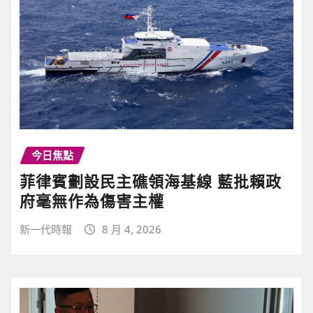
今日焦點
菲律賓劃設民主礁領海基線 藍批賴政
府毫無作為傷害主權
新一代時報
8 月 4, 2026