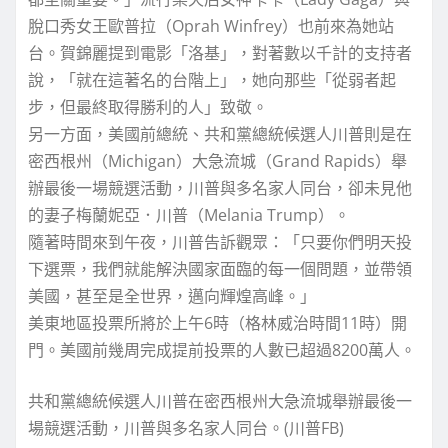
脫口秀女王歐普拉（Oprah Winfrey）也前來為她站
台。賀錦麗提到電影「洛基」，對著數以千計的支持者
說，「就在這著名的台階上」，她向那些「從弱者起
步，但最終取得勝利的人」致敬。
另一方面，美國前總統、共和黨總統候選人川普則是在
密西根州（Michigan）大急流城（Grand Rapids）舉
辦最後一場競選活動，川普與多名家人同台，卻未見他
的妻子梅蘭妮亞．川普（Melania Trump）。
隨著時間來到午夜，川普告訴觀眾：「只要你們明天投
下選票，我們就能解決國家面臨的每一個問題，並帶領
美國，甚至是全世界，邁向輝煌高峰。」
美東地區投票所將於上午6時（格林威治時間11時）開
門。美國前幾周完成提前投票的人數已超過8200萬人。
共和黨總統候選人川普在密西根州大急流城舉辦最後一
場競選活動，川普與多名家人同台。(川普FB)