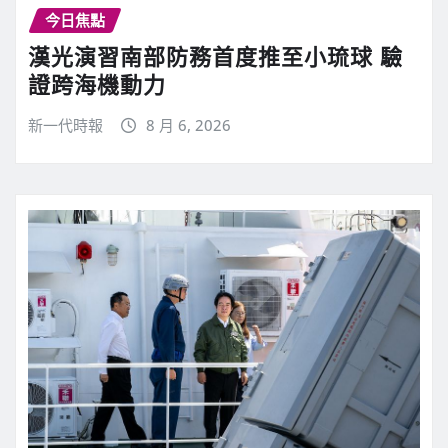
今日焦點
漢光演習南部防務首度推至小琉球 驗
證跨海機動力
新一代時報
8 月 6, 2026