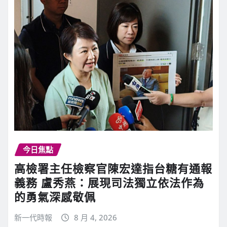
今日焦點
高檢署主任檢察官陳宏達指台糖有通報
義務 盧秀燕：展現司法獨立依法作為
的勇氣深感敬佩
新一代時報
8 月 4, 2026