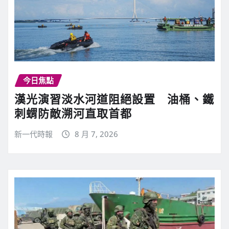
今日焦點
漢光演習淡水河道阻絕設置 油桶、鐵
刺蝟防敵溯河直取首都
新一代時報
8 月 7, 2026