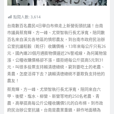
點閱人數:
3,614
台南數百名農民4日舉白布條走上新營街頭抗議！台南
市議員蔡育輝、方一峰、尤榮智執行長尤淨寬，陪同數
百名來自溪北各地區的憤怒農友，到台南市政府民治辦
公室抗議稻轂（乾仔）收購價格，13年來每公斤只有26
元，國內連20個月通膨物價逼近2%警戒線，為何萬物皆
漲，公糧收購價格卻不漲，還拒絕每公斤提高5元到31
元，叫很多投票支持賴清德總統，窮到要吃土的老農、
青農，怎麼活得下去？請賴清德總統不要欺負支持他的
農友！
蔡育輝、方一峰、尤榮智執行長尤淨寬，陪同來自六
甲、後壁、塩水、柳營、新營等地約250名老農、青
農，高舉提高每公斤公糧收購價5元的白布條，到市政
府民治辦公室抗議，台南是農業重鎮，耕作地面積為