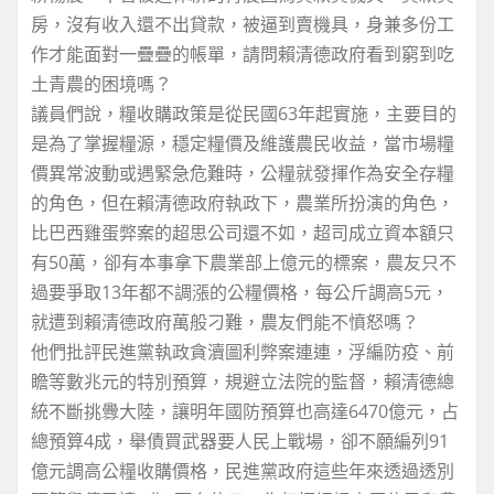
房，沒有收入還不出貸款，被逼到賣機具，身兼多份工
作才能面對一疊疊的帳單，請問賴清德政府看到窮到吃
土青農的困境嗎？
議員們說，糧收購政策是從民國63年起實施，主要目的
是為了掌握糧源，穩定糧價及維護農民收益，當市場糧
價異常波動或遇緊急危難時，公糧就發揮作為安全存糧
的角色，但在賴清德政府執政下，農業所扮演的角色，
比巴西雞蛋弊案的超思公司還不如，超司成立資本額只
有50萬，卻有本事拿下農業部上億元的標案，農友只不
過要爭取13年都不調漲的公糧價格，每公斤調高5元，
就遭到賴清德政府萬般刁難，農友們能不憤怒嗎？
他們批評民進黨執政貪瀆圖利弊案連連，浮編防疫、前
瞻等數兆元的特別預算，規避立法院的監督，賴清德總
統不斷挑釁大陸，讓明年國防預算也高達6470億元，占
總預算4成，舉債買武器要人民上戰場，卻不願編列91
億元調高公糧收購價格，民進黨政府這些年來透過透別