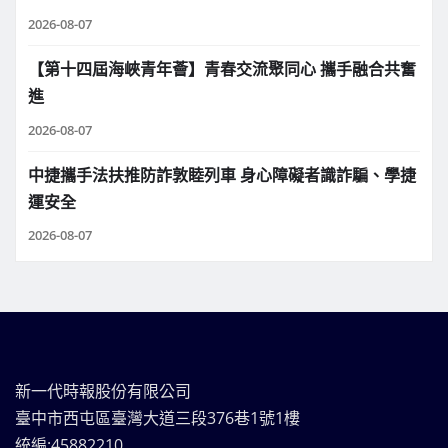
2026-08-07
【第十四屆海峽青年薈】青春交流聚同心 攜手融合共奮
進
2026-08-07
中捷攜手法扶推防詐敦睦列車 身心障礙者識詐騙、學捷
運安全
2026-08-07
新一代時報股份有限公司
臺中市西屯區臺灣大道三段376巷1號1樓
統編:45882210