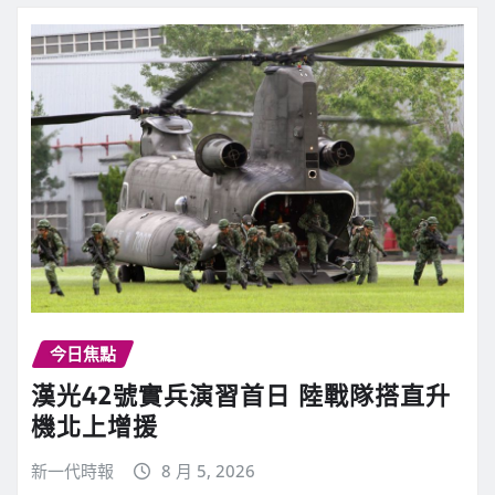
今日焦點
漢光42號實兵演習首日 陸戰隊搭直升
機北上增援
新一代時報
8 月 5, 2026