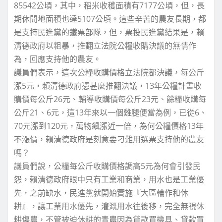
85542公頃，其中，稻米收穫面積有7177公頃，但，長
期休閒地面積也達5107公頃。這些辛苦的農友長期，都
是支持民進黨的鐵票部隊，但，票投民進黨結果是，賴
清德政府以粗暴，推翻立法院公糧收購決議的無情作
為，回應支持他的農友。
議員們表示，這次公糧收購價格立法院都決議，每公斤
漲5元，賴清德政府憑甚麼推翻決議，13年公糧計畫收
購價每公斤26元、輔導收購價每公斤23元、餘糧收購每
公斤21、6元，這13年來以一個雞腿便當為例，已從6、
70元漲到120元，萬物飆漲近一倍，為何公糧價格13年
不漲價，賴清德政府是刻意要刁難用選票支持他的農友
嗎？
議員們說，公糧每公斤收購價格調高5元為何會引發民
怨，賴清德政府眼中只有工業和商業，用水也是工業優
先，之前缺水，民進黨就開始實施『大區輪作和休
耕』，讓工業用水優先，灌溉用水往後移，完全無視休
耕傷農，不管被迫休耕的青農因為貸款買機具、貸款買