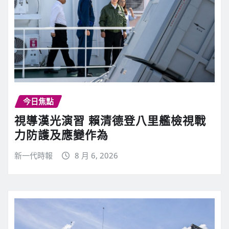
今日焦點
視導漢光演習 賴清德登八里艦檢視戰
力防護及應變作為
新一代時報
8 月 6, 2026