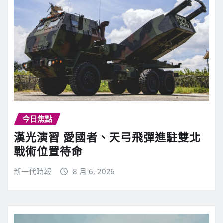
今日焦點
漢光演習 愛國者、天弓飛彈進駐雙北
戰術位置待命
新一代時報
8 月 6, 2026