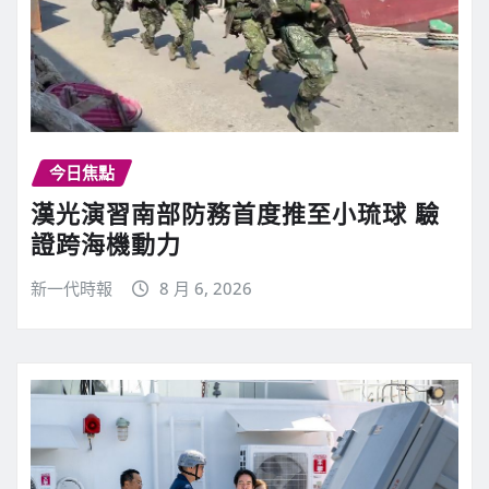
今日焦點
漢光演習南部防務首度推至小琉球 驗
證跨海機動力
新一代時報
8 月 6, 2026