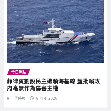
今日焦點
菲律賓劃設民主礁領海基線 藍批賴政
府毫無作為傷害主權
新一代時報
8 月 4, 2026