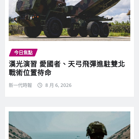
今日焦點
漢光演習 愛國者、天弓飛彈進駐雙北
戰術位置待命
新一代時報
8 月 6, 2026