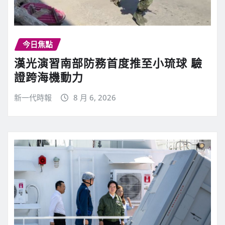
今日焦點
漢光演習南部防務首度推至小琉球 驗
證跨海機動力
新一代時報
8 月 6, 2026