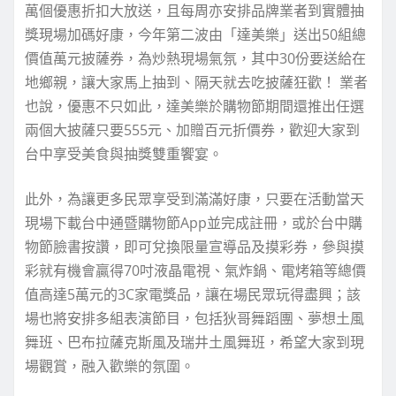
萬個優惠折扣大放送，且每周亦安排品牌業者到實體抽
獎現場加碼好康，今年第二波由「達美樂」送出50組總
價值萬元披薩券，為炒熱現場氣氛，其中30份要送給在
地鄉親，讓大家馬上抽到、隔天就去吃披薩狂歡！ 業者
也說，優惠不只如此，達美樂於購物節期間還推出任選
兩個大披薩只要555元、加贈百元折價券，歡迎大家到
台中享受美食與抽獎雙重饗宴。
此外，為讓更多民眾享受到滿滿好康，只要在活動當天
現場下載台中通暨購物節App並完成註冊，或於台中購
物節臉書按讚，即可兌換限量宣導品及摸彩券，參與摸
彩就有機會贏得70吋液晶電視、氣炸鍋、電烤箱等總價
值高達5萬元的3C家電獎品，讓在場民眾玩得盡興；該
場也將安排多組表演節目，包括狄哥舞蹈團、夢想土風
舞班、巴布拉薩克斯風及瑞井土風舞班，希望大家到現
場觀賞，融入歡樂的氛圍。