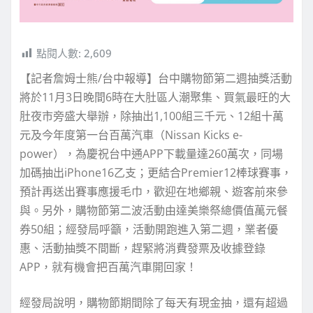
點閱人數:
2,609
【記者詹姆士熊/台中報導】台中購物節第二週抽獎活動
將於11月3日晚間6時在大肚區人潮聚集、買氣最旺的大
肚夜市旁盛大舉辦，除抽出1,100組三千元、12組十萬
元及今年度第一台百萬汽車（Nissan Kicks e-
power），為慶祝台中通APP下載量達260萬次，同場
加碼抽出iPhone16乙支；更結合Premier12棒球賽事，
預計再送出賽事應援毛巾，歡迎在地鄉親、遊客前來參
與。另外，購物節第二波活動由達美樂祭總價值萬元餐
券50組；經發局呼籲，活動開跑進入第二週，業者優
惠、活動抽獎不間斷，趕緊將消費發票及收據登錄
APP，就有機會把百萬汽車開回家！
經發局說明，購物節期間除了每天有現金抽，還有超過