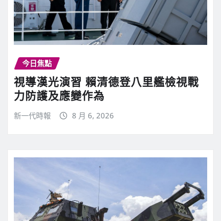
今日焦點
視導漢光演習 賴清德登八里艦檢視戰
力防護及應變作為
新一代時報
8 月 6, 2026