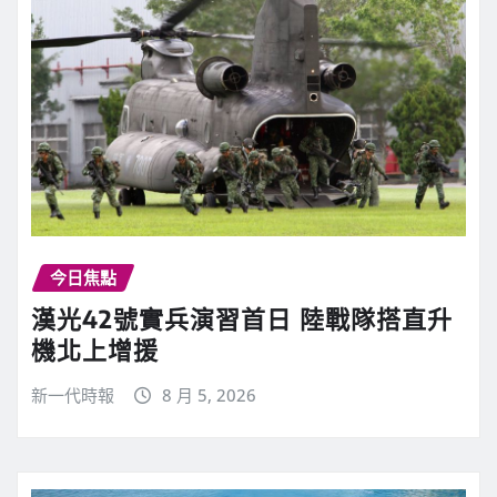
今日焦點
漢光42號實兵演習首日 陸戰隊搭直升
機北上增援
新一代時報
8 月 5, 2026