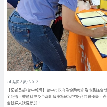
點閱人數:
3,012
【記者吳靜/台中報導】台中市政府為協助廠商及市民媒合就
宅配通、徠通科技及台灣知識庫等60家次廠商共襄盛舉，辦理
會新鮮人踴躍參加！