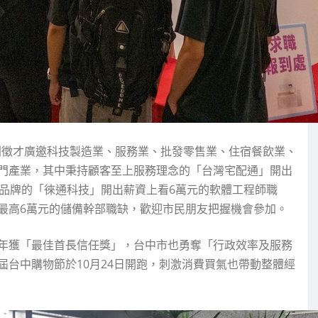
列徵才廣邀科技製造業、服務業、批發零售業、住宿餐飲業、
門產業，其中秉持顧客至上服務理念的「台灣宅配通」開出
導品牌的「徠通科技」開出薪資上看6萬元的軟體工程師職
最高6萬元的儲備幹部職缺，歡迎市民朋友把握機會參加。
年獲「最佳首長信任獎」，台中市也勇奪「行政效率及服務
台中購物節於10月24日開跑，刺激消費買氣也帶動整體經