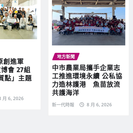
地方新聞
原創進軍
中市農業局攜手企業志
博會 27組
工推進環境永續 公私協
質點」主題
力造林護港 魚苗放流
共護海洋
8 月 6, 2026
新一代時報
8 月 6, 2026