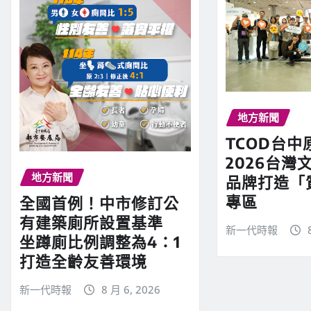
地方新聞
TCOD台中
2026台灣文
地方新聞
品牌打造「
專區
全國首例！中市修訂公
有建築廁所設置基準
新一代時報
坐蹲廁比例調整為4：1
打造全齡友善環境
新一代時報
8 月 6, 2026