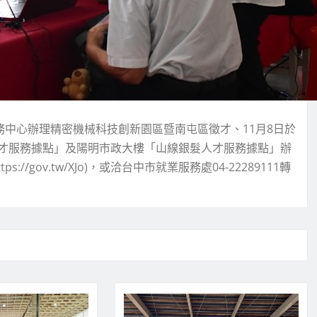
務中心辦理精密機械科技創新園區暨南屯區徵才、11月8日於
才服務據點」及陽明市政大樓「山線銀髮人才服務據點」辦
gov.tw/XJo)，或洽台中市就業服務處04-22289111轉