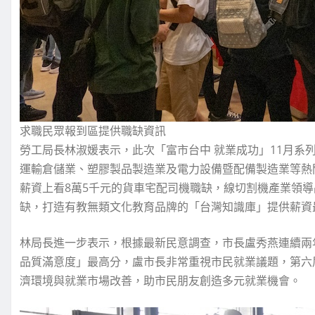
求職民眾報到區提供職缺資訊
勞工局長林淑媛表示，此次「富市台中 就業成功」11月系
運輸倉儲業、塑膠製品製造業及電力設備暨配備製造業等熱
薪資上看8萬5千元的貨車宅配司機職缺，線切割機產業領
缺，打造有教無類文化教育品牌的「台灣知識庫」提供薪資
林局長進一步表示，根據最新民意調查，市長盧秀燕連續兩
品質滿意度」最高分，盧市長非常重視市民就業議題，第六屆
濟環境與就業市場改善，助市民朋友創造多元就業機會。