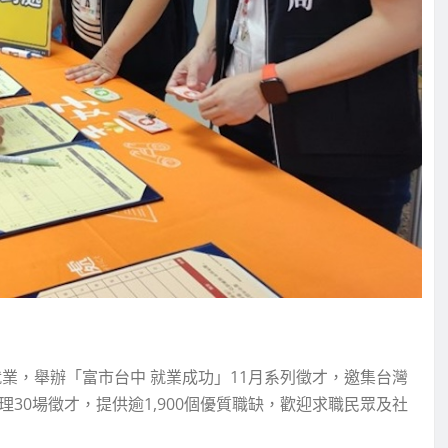
業，舉辦「富市台中 就業成功」11月系列徵才，邀集台灣
30場徵才，提供逾1,900個優質職缺，歡迎求職民眾及社