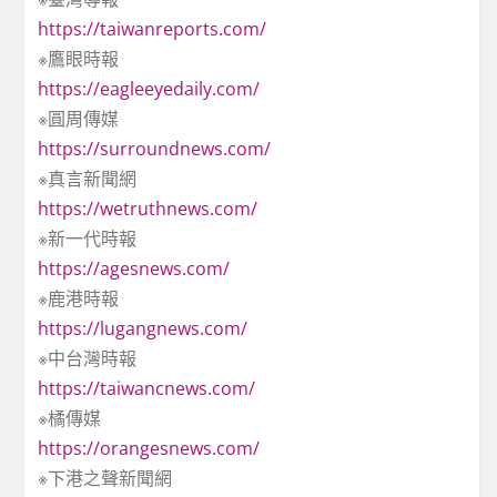
https://taiwanreports.com/
※鷹眼時報
https://eagleeyedaily.com/
※圓周傳媒
https://surroundnews.com/
※真言新聞網
https://wetruthnews.com/
※新一代時報
https://agesnews.com/
※鹿港時報
https://lugangnews.com/
※中台灣時報
https://taiwancnews.com/
※橘傳媒
https://orangesnews.com/
※下港之聲新聞網