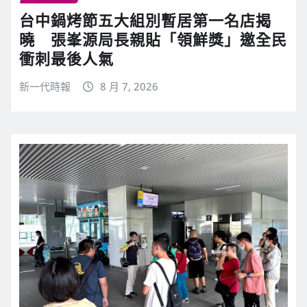
台中鍋烤節五大組別暫居第一名店揭
曉 張峯源局長親貼「領鮮獎」邀全民
衝刺最後人氣
新一代時報
8 月 7, 2026