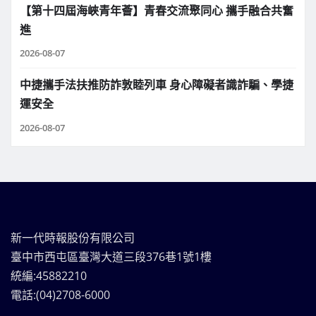
【第十四屆海峽青年薈】青春交流聚同心 攜手融合共奮
進
2026-08-07
中捷攜手法扶推防詐敦睦列車 身心障礙者識詐騙、學捷
運安全
2026-08-07
新一代時報股份有限公司
臺中市西屯區臺灣大道三段376巷1號1樓
統編:45882210
電話:(04)2708-6000