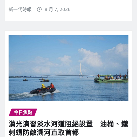
新一代時報
8 月 7, 2026
今日焦點
漢光演習淡水河道阻絕設置 油桶、鐵
刺蝟防敵溯河直取首都