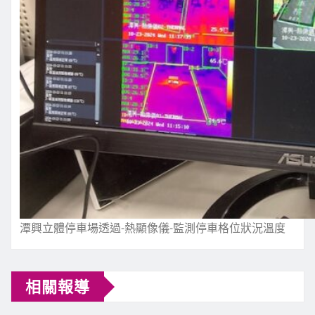
潭興立體停車場透過-熱顯像儀-監測停車格位狀況溫度
相關報導