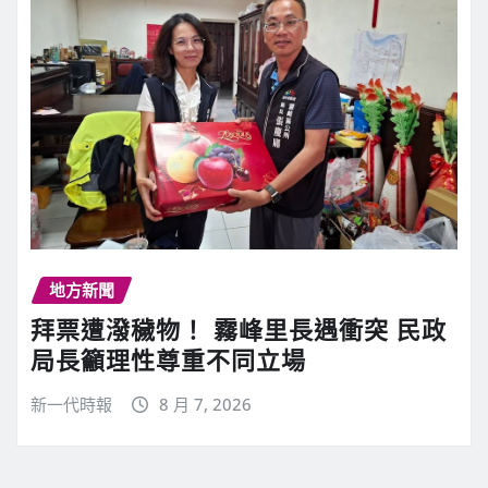
地方新聞
拜票遭潑穢物！ 霧峰里長遇衝突 民政
局長籲理性尊重不同立場
新一代時報
8 月 7, 2026