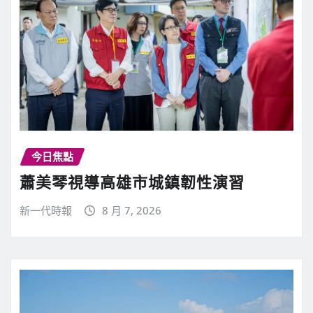
今日焦點
蕭美琴視導高雄市城鎮韌性演習
新一代時報
8 月 7, 2026