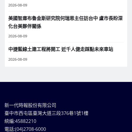
2026-08-09
美國智庫布魯金斯研究院何瑞恩主任訪台中 盧市長盼深
化台美夥伴關係
2026-08-09
中捷藍線土建工程將開工 近千人健走踩點未來車站
2026-08-09
新一代時報股份有限公司
臺中市西屯區臺灣大道三段376巷1號1樓
統編:45882210
電話:(04)2708-6000