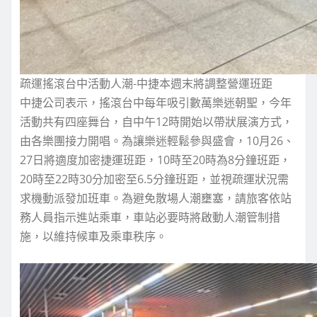
疏運搖滾台中活動人潮-中捷本週末將調整營運班距
中捷公司表示，搖滾台中每年吸引數萬樂迷朝聖，今年
活動共有四座舞台，自中午12時開始以帶狀展演方式，
由各樂團接力開唱。為讓樂迷輕鬆參與盛會，10月26、
27日將適度加密捷運班距，10時至20時為8分鐘班距，
20時至22時30分加密至6.5分鐘班距，並視疏運狀況需
求機動派發加班車。為避免散場人潮壅塞，請旅客依站
務人員指示進站乘車，車站必要時將啟動人潮管制措
施，以維持候車及乘車秩序。