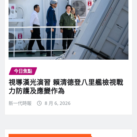
今日焦點
視導漢光演習 賴清德登八里艦檢視戰
力防護及應變作為
新一代時報
8 月 6, 2026