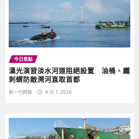
今日焦點
漢光演習淡水河道阻絕設置 油桶、鐵
刺蝟防敵溯河直取首都
新一代時報
8 月 7, 2026