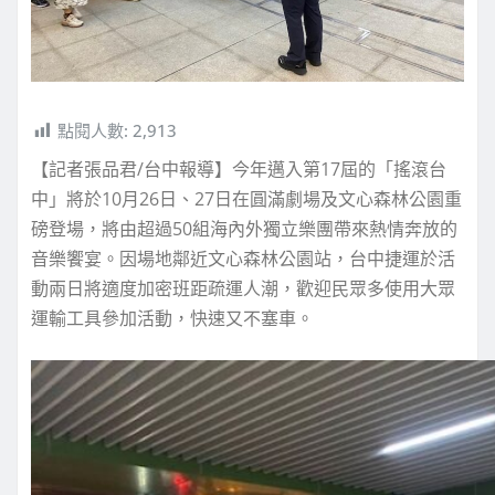
點閱人數:
2,913
【記者張品君/台中報導】今年邁入第17屆的「搖滾台
中」將於10月26日、27日在圓滿劇場及文心森林公園重
磅登場，將由超過50組海內外獨立樂團帶來熱情奔放的
音樂饗宴。因場地鄰近文心森林公園站，台中捷運於活
動兩日將適度加密班距疏運人潮，歡迎民眾多使用大眾
運輸工具參加活動，快速又不塞車。