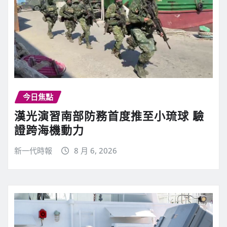
今日焦點
漢光演習南部防務首度推至小琉球 驗
證跨海機動力
新一代時報
8 月 6, 2026