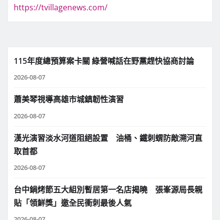
https://tvillagenews.com/
115年度總預算案卡關 綠營喊話在野黨趕快協商討論
2026-08-07
蕭美琴視導高雄市城鎮韌性演習
2026-08-07
漢光演習淡水河道阻絕設置 油桶、鐵刺蝟防敵溯河直
取首都
2026-08-07
台中鍋烤節五大組別暫居第一名店揭曉 張峯源局長親
貼「領鮮獎」邀全民衝刺最後人氣
2026-08-07