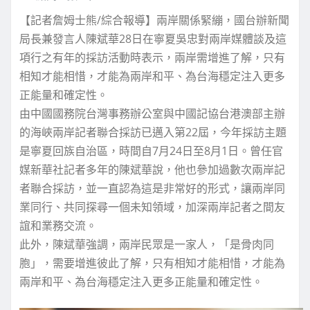
【記者詹姆士熊/綜合報導】兩岸關係緊繃，國台辦新聞
局長兼發言人陳斌華28日在寧夏吳忠對兩岸媒體談及這
項行之有年的採訪活動時表示，兩岸需增進了解，只有
相知才能相惜，才能為兩岸和平、為台海穩定注入更多
正能量和確定性。
由中國國務院台灣事務辦公室與中國記協台港澳部主辦
的海峽兩岸記者聯合採訪已邁入第22屆，今年採訪主題
是寧夏回族自治區，時間自7月24日至8月1日。曾任官
媒新華社記者多年的陳斌華說，他也參加過數次兩岸記
者聯合採訪，並一直認為這是非常好的形式，讓兩岸同
業同行、共同探尋一個未知領域，加深兩岸記者之間友
誼和業務交流。
此外，陳斌華強調，兩岸民眾是一家人，「是骨肉同
胞」，需要增進彼此了解，只有相知才能相惜，才能為
兩岸和平、為台海穩定注入更多正能量和確定性。