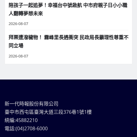
陪孩子一起追夢！幸福台中號啟航 中市府親子日小小職
人翻轉夢想未來
2026-08-07
拜票遭潑穢物！ 霧峰里長遇衝突 民政局長籲理性尊重不
同立場
2026-08-07
新一代時報股份有限公司
臺中市西屯區臺灣大道三段376巷1號1樓
統編:45882210
電話:(04)2708-6000