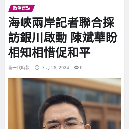
政治焦點
海峽兩岸記者聯合採
訪銀川啟動 陳斌華盼
相知相惜促和平
新一代時報
7 月 28, 2024
0