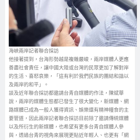
海峽兩岸記者聯合採訪
他接著提到，台海形勢越是複雜嚴峻，兩岸媒體人更應
善盡社會責任，讓中國大陸或台灣的民眾更加了解對岸
的生活、喜怒哀樂，「這有利於我們民族的團結和諧以
及兩岸的和平」。
談及近年聯合採訪都邀請台青自媒體的作法，陳斌華
說，兩岸的媒體生態都已發生了很大變化，新媒體、網
路媒體已成為一般人獲得資訊、娛樂還有精神糧食的主
要管道，因此兩岸記者聯合採訪目前除了邀請傳統媒體
以及所衍生的新媒體，也希望有更多台青自媒體人參
與，透過台青的視角來展現更貼近年輕人、也更有「網