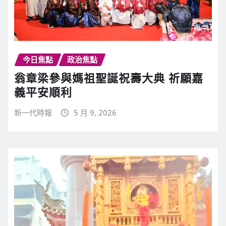
今日焦點
政治焦點
翁章梁參與媽祖聖誕祝壽大典 祈願嘉
義平安順利
新一代時報
5 月 9, 2026