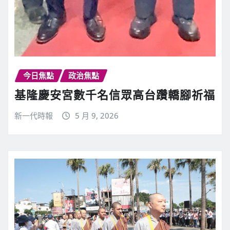
今日焦點
政治焦點
基隆慶安宮數千名信眾高台躦轎腳祈福
新一代時報
5 月 9, 2026