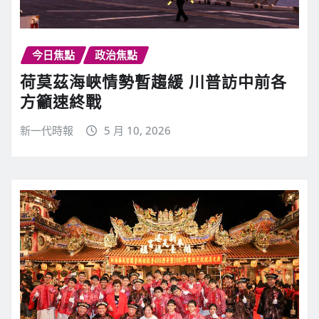
今日焦點
政治焦點
荷莫茲海峽情勢暫趨緩 川普訪中前各
方籲速終戰
新一代時報
5 月 10, 2026