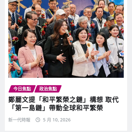
今日焦點
政治焦點
鄭麗文提「和平繁榮之鏈」構想 取代
「第一島鏈」帶動全球和平繁榮
新一代時報
5 月 10, 2026