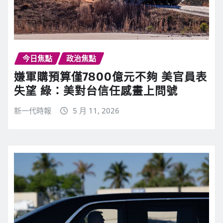
今日焦點
政治焦點
嫌軍購預算僅7800億元不夠 美官員表
失望 綠：美對台信任感畫上問號
新一代時報
5 月 11, 2026