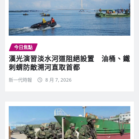
今日焦點
漢光演習淡水河道阻絕設置 油桶、鐵
刺蝟防敵溯河直取首都
新一代時報
8 月 7, 2026