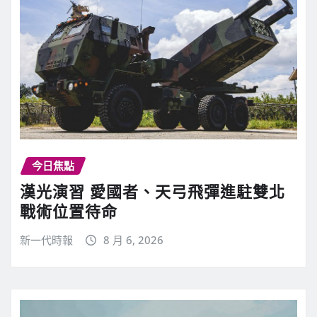
今日焦點
漢光演習 愛國者、天弓飛彈進駐雙北
戰術位置待命
新一代時報
8 月 6, 2026