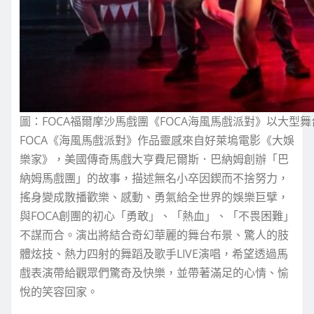
圖：FOCA福爾摩沙馬戲團《FOCA海風馬戲派對》以大型
FOCA《海風馬戲派對》作品靈感來自好萊塢電影《大娛
樂家》，美國傳奇馬戲大亨費尼爾斯．巴納姆創辦「巴
納姆馬戲團」的故事，描述無名小卒因鍥而不捨努力，
搖身變成散播歡樂、感動、勇氣給全世界的娛樂巨擘，
與FOCA創團的初心「勇敢」、「熱血」、「不畏困難」
不謀而合。演出將結合奇幻華麗的舞台布景、驚人的肢
體炫技、熱力四射的舞蹈及歌手LIVE演唱，希望透過馬
戲表演帶給觀眾們驚奇及快樂，並帶著滿足的心情、愉
悅的笑容回家。