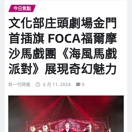
今日焦點
文化部庄頭劇場金門
首插旗 FOCA福爾摩
沙馬戲團《海風馬戲
派對》展現奇幻魅力
新一代時報
6 月 11, 2024
0