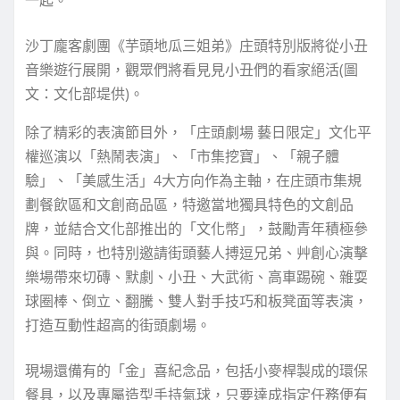
一起。
沙丁龐客劇團《芋頭地瓜三姐弟》庄頭特別版將從小丑
音樂遊行展開，觀眾們將看見見小丑們的看家絕活(圖
文：文化部堤供)。
除了精彩的表演節目外，「庄頭劇場 藝日限定」文化平
權巡演以「熱鬧表演」、「市集挖寶」、「親子體
驗」、「美感生活」4大方向作為主軸，在庄頭市集規
劃餐飲區和文創商品區，特邀當地獨具特色的文創品
牌，並結合文化部推出的「文化幣」，鼓勵青年積極參
與。同時，也特別邀請街頭藝人搏逗兄弟、艸創心演擊
樂場帶來切磚、默劇、小丑、大武術、高車踢碗、雜耍
球圈棒、倒立、翻騰、雙人對手技巧和板凳面等表演，
打造互動性超高的街頭劇場。
現場還備有的「金」喜紀念品，包括小麥桿製成的環保
餐具，以及專屬造型手持氣球，只要達成指定任務便有