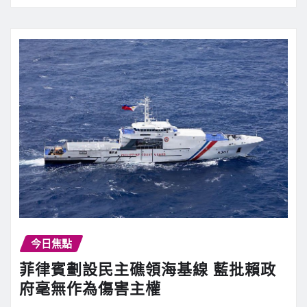
今日焦點
菲律賓劃設民主礁領海基線 藍批賴政
府毫無作為傷害主權