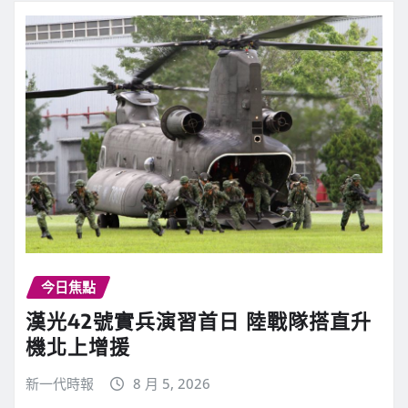
今日焦點
漢光42號實兵演習首日 陸戰隊搭直升
機北上增援
新一代時報
8 月 5, 2026