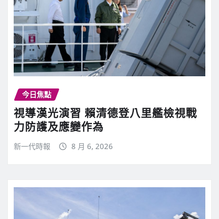
今日焦點
視導漢光演習 賴清德登八里艦檢視戰
力防護及應變作為
新一代時報
8 月 6, 2026