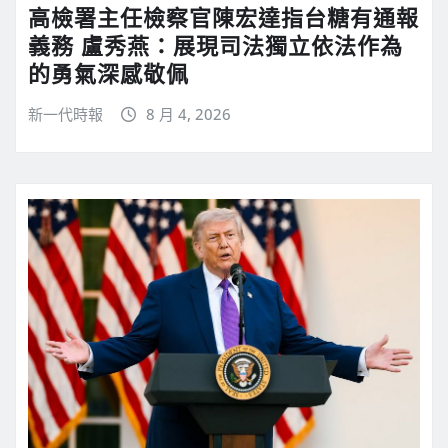
高檢署主任檢察官陳宏達指台糖有通報
義務 盧秀燕：展現司法獨立依法作為
的勇氣深感敬佩
新一代時報
8 月 4, 2026