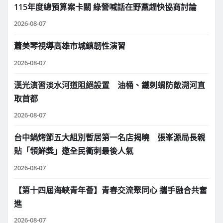
115年度總預算案卡關 綠營喊話在野黨趕快協商討論
2026-08-07
蕭美琴視導高雄市城鎮韌性演習
2026-08-07
漢光演習淡水河道阻絕設置 油桶、鐵刺蝟防敵溯河直
取首都
2026-08-07
台中鍋烤節五大組別暫居第一名店揭曉 張峯源局長親
貼「領鮮獎」邀全民衝刺最後人氣
2026-08-07
【第十四屆海峽青年薈】青春交流聚同心 攜手融合共奮
進
2026-08-07