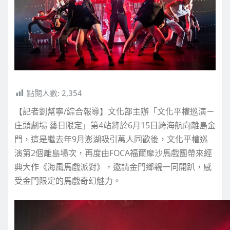
點閱人數:
2,354
【記者劉幫寧/綜合報導】文化部主辦「文化平權巡演－
庄頭劇場 藝日限定」第4站將於6月15日跨海航向離島金
門，這是繼去年9月澎湖吸引萬人同歡後，文化平權巡
演第2個離島場次，再度由FOCA福爾摩沙馬戲團帶來經
典大作《海風馬戲派對》，邀請金門鄉親一同開趴，感
受金門限定的馬戲奇幻魅力。