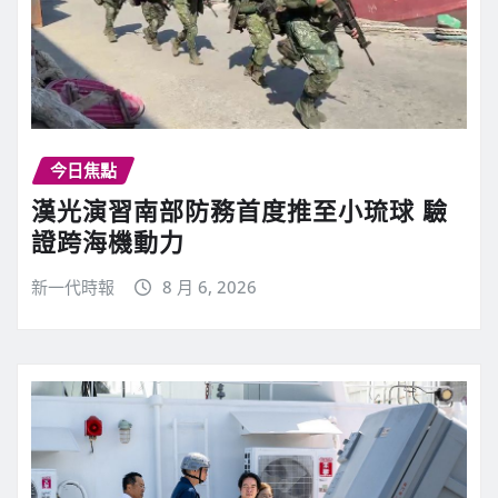
今日焦點
漢光演習南部防務首度推至小琉球 驗
證跨海機動力
新一代時報
8 月 6, 2026