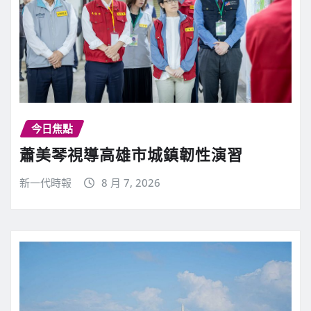
今日焦點
蕭美琴視導高雄市城鎮韌性演習
新一代時報
8 月 7, 2026