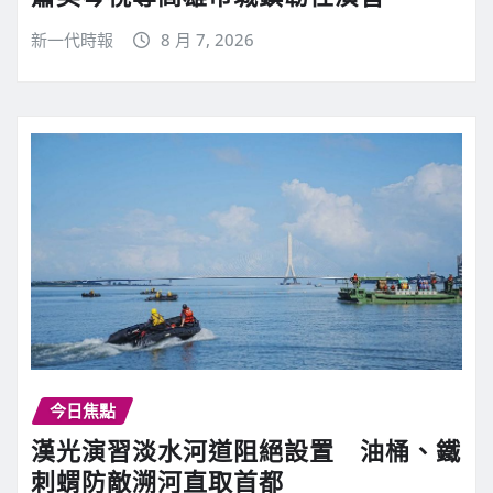
新一代時報
8 月 7, 2026
今日焦點
漢光演習淡水河道阻絕設置 油桶、鐵
刺蝟防敵溯河直取首都