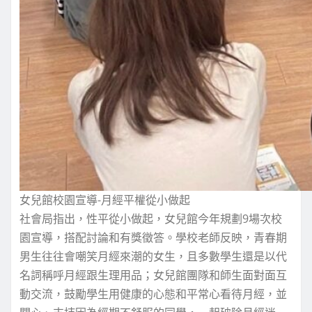
女兒館校園宣導-月經平權從小做起
社會局指出，性平從小做起，女兒館今年規劃9場次校
園宣導，搭配討論和有獎徵答。學校老師反映，青春期
男生往往會嘲笑月經來潮的女生，且多數學生還是以代
名詞稱呼月經跟生理用品；女兒館團隊和師生面對面互
動交流，鼓勵學生用健康的心態和平常心看待月經，並