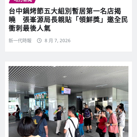
台中鍋烤節五大組別暫居第一名店揭
曉 張峯源局長親貼「領鮮獎」邀全民
衝刺最後人氣
新一代時報
8 月 7, 2026