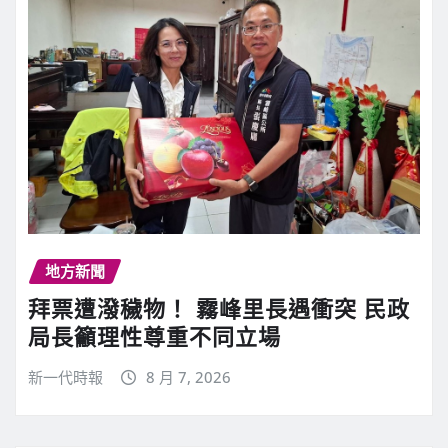
地方新聞
拜票遭潑穢物！ 霧峰里長遇衝突 民政
局長籲理性尊重不同立場
新一代時報
8 月 7, 2026