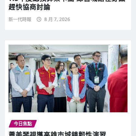
趕快協商討論
新一代時報
8 月 7, 2026
今日焦點
蕭美琴視導高雄市城鎮韌性演習