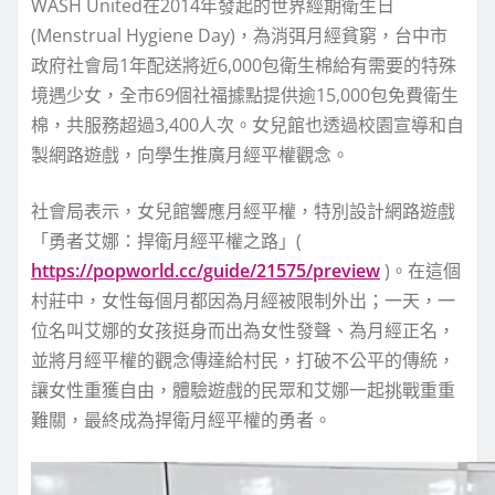
WASH United在2014年發起的世界經期衛生日
(Menstrual Hygiene Day)，為消弭月經貧窮，台中市
政府社會局1年配送將近6,000包衛生棉給有需要的特殊
境遇少女，全市69個社福據點提供逾15,000包免費衛生
棉，共服務超過3,400人次。女兒館也透過校園宣導和自
製網路遊戲，向學生推廣月經平權觀念。
社會局表示，女兒館響應月經平權，特別設計網路遊戲
「勇者艾娜：捍衛月經平權之路」(
https://popworld.cc/guide/21575/preview
)。在這個
村莊中，女性每個月都因為月經被限制外出；一天，一
位名叫艾娜的女孩挺身而出為女性發聲、為月經正名，
並將月經平權的觀念傳達給村民，打破不公平的傳統，
讓女性重獲自由，體驗遊戲的民眾和艾娜一起挑戰重重
難關，最終成為捍衛月經平權的勇者。