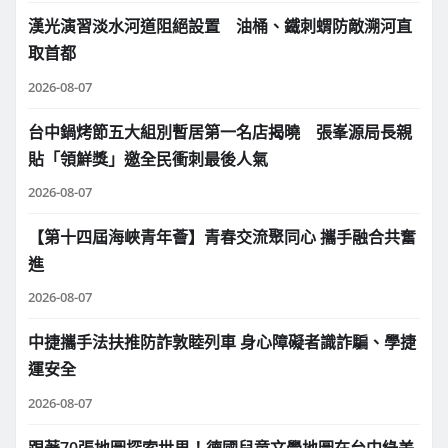
漢光演習淡水河道阻絕設置 油桶、鐵刺蝟防敵溯河直
取首都
2026-08-07
台中鍋烤節五大組別暫居第一名店揭曉 張峯源局長親
貼「領鮮獎」邀全民衝刺最後人氣
2026-08-07
【第十四屆海峽青年薈】青春交流聚同心 攜手融合共奮
進
2026-08-07
中捷攜手法扶推防詐敦睦列車 身心障礙者識詐騙、學捷
運安全
2026-08-07
跟著70張地圖探索世界！德國兒童文學地圖在台中綠美