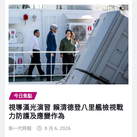
今日焦點
視導漢光演習 賴清德登八里艦檢視戰
力防護及應變作為
新一代時報
8 月 6, 2026