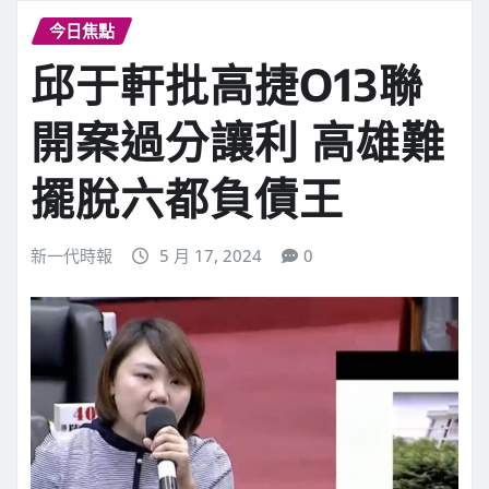
今日焦點
邱于軒批高捷O13聯
開案過分讓利 高雄難
擺脫六都負債王
新一代時報
5 月 17, 2024
0