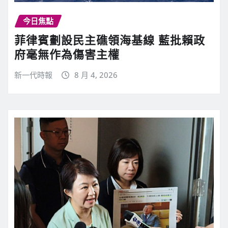
今日焦點
菲律賓劃設民主礁領海基線 藍批賴政
府毫無作為傷害主權
新一代時報
8 月 4, 2026