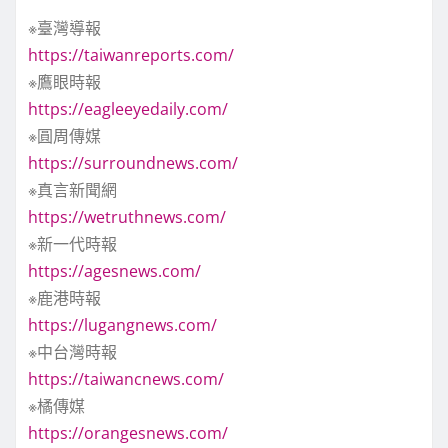
※臺灣導報
https://taiwanreports.com/
※鷹眼時報
https://eagleeyedaily.com/
※圓周傳媒
https://surroundnews.com/
※真言新聞網
https://wetruthnews.com/
※新一代時報
https://agesnews.com/
※鹿港時報
https://lugangnews.com/
※中台灣時報
https://taiwancnews.com/
※橘傳媒
https://orangesnews.com/