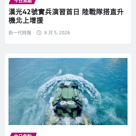
今日焦點
漢光42號實兵演習首日 陸戰隊搭直升
機北上增援
新一代時報
8 月 5, 2026