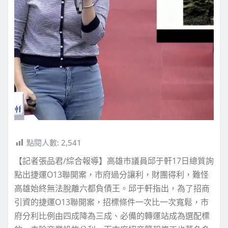
點閱人數:
2,541
【記者張品君/綜合報導】高雄市議員邱于軒17日總質詢
點出捷運O13聯開案，市府過分讓利，財團得利，難怪
高雄始終無法脫離六都負債王。邱于軒指出，為了招商
引資的捷運O13聯開案，招標條件一次比一次寬鬆，市
府分利比例由四成降為三成、必備的轉運站成為選配標