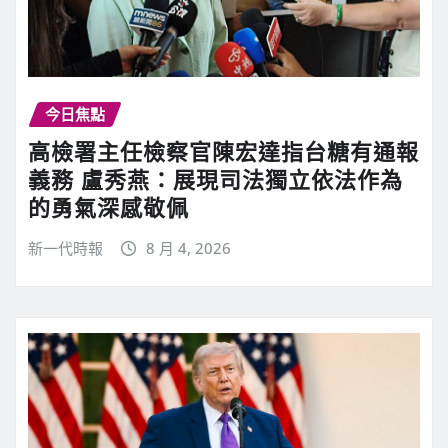
今日焦點
高檢署主任檢察官陳宏達指台糖有通報
義務 盧秀燕：展現司法獨立依法作為
的勇氣深感敬佩
新一代時報
8 月 4, 2026