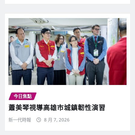
a
d
i
n
g
今日焦點
蕭美琴視導高雄市城鎮韌性演習
新一代時報
8 月 7, 2026