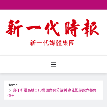
Skip
to
content
Home
邱于軒批高捷O13聯開案過分讓利 高雄難擺脫六都負
債王