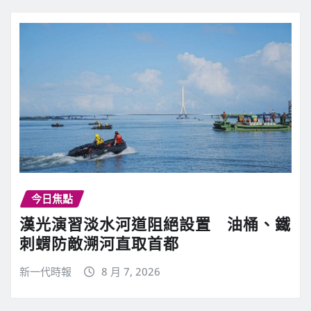
今日焦點
漢光演習淡水河道阻絕設置 油桶、鐵
刺蝟防敵溯河直取首都
新一代時報
8 月 7, 2026