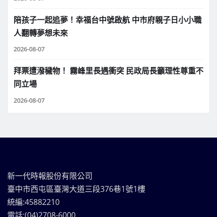
陪孩子一起追夢！幸福台中號啟航 中市府親子日小小職
人翻轉夢想未來
2026-08-07
拜票遭潑穢物！ 霧峰里長遇衝突 民政局長籲理性尊重不
同立場
2026-08-07
新一代時報股份有限公司
臺中市西屯區臺灣大道三段376巷1號1樓
統編:45882210
電話:(04)2708-6000