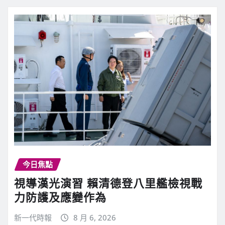
今日焦點
視導漢光演習 賴清德登八里艦檢視戰
力防護及應變作為
新一代時報
8 月 6, 2026