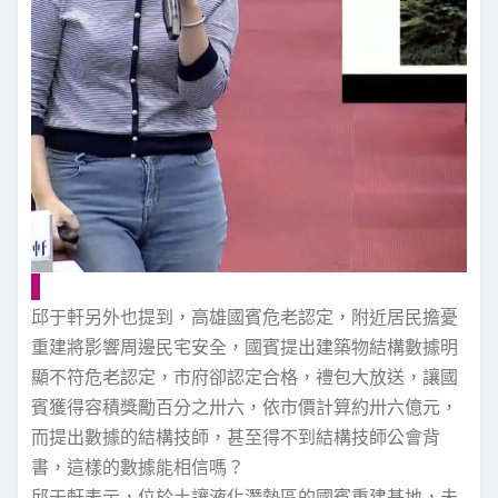
邱于軒另外也提到，高雄國賓危老認定，附近居民擔憂
重建將影響周邊民宅安全，國賓提出建築物結構數據明
顯不符危老認定，市府卻認定合格，禮包大放送，讓國
賓獲得容積獎勵百分之卅六，依市價計算約卅六億元，
而提出數據的結構技師，甚至得不到結構技師公會背
書，這樣的數據能相信嗎？
邱于軒表示，位於土讓液化潛勢區的國賓重建基地，未