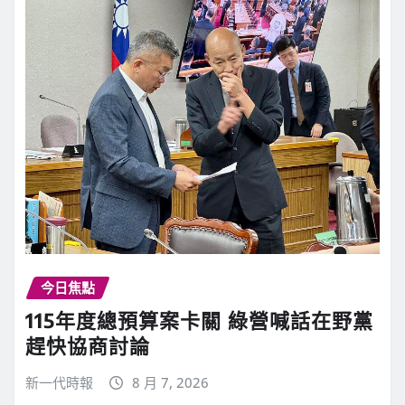
t
i
n
u
e
今日焦點
R
115年度總預算案卡關 綠營喊話在野黨
趕快協商討論
e
新一代時報
8 月 7, 2026