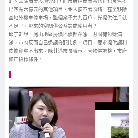
的、去除商業設施分利，而市府招商簡報修正也莫名多
出四點六億元的其他項目，令人摸不著頭緒，甚至移除
基地外機車停車場，整個案子共九百戶，光提供住戶就
不足了，哪來的空間供公益設施使用者？
邱于軒說，鳳山地區房價地價都在漲，財團荷包賺滿
滿，市府反而自己退讓分配比例、項目，要求提供讓利
依據卻拿不出來。陳其邁市長表示，因物價調整，市府
修正招標條件。