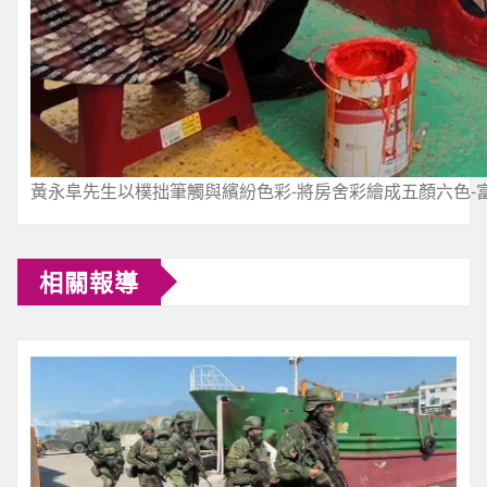
黃永阜先生以樸拙筆觸與繽紛色彩-將房舍彩繪成五顏六色-
相關報導