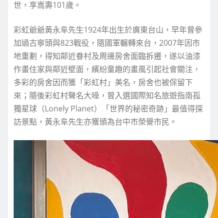
世，享嵩壽101歲。
彩虹爺爺黃永阜先生1924年出生於廣東台山，早年曾參
加過古寧頭與823戰役，隨國軍輾轉來台，2007年因市
地重劃，得知鄰近眷村及周邊房舍面臨拆遷，遂以油漆
作畫住家與鄰近壁面，繽紛童趣的畫風引起社會關注，
多彩的房舍因而獲「彩虹村」美名，房舍也被保留下
來；隨後彩虹村聲名大噪，曾入選國際知名旅遊指南孤
獨星球（Lonely Planet）「世界的秘密奇跡」最值得探
訪景點，黃永阜先生亦獲頒為台中市榮譽市民。