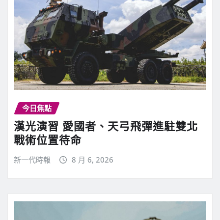
今日焦點
漢光演習 愛國者、天弓飛彈進駐雙北
戰術位置待命
新一代時報
8 月 6, 2026