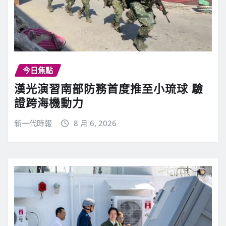
今日焦點
漢光演習南部防務首度推至小琉球 驗
證跨海機動力
新一代時報
8 月 6, 2026