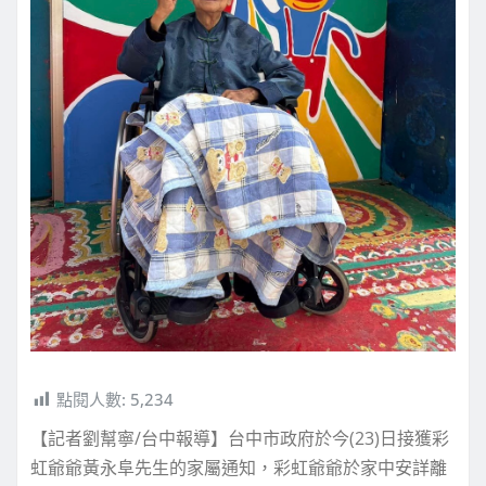
點閱人數:
5,234
【記者劉幫寧/台中報導】台中市政府於今(23)日接獲彩
虹爺爺黃永阜先生的家屬通知，彩虹爺爺於家中安詳離