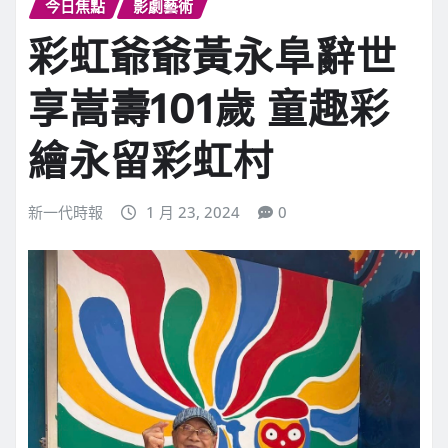
今日焦點
影劇藝術
彩虹爺爺黃永阜辭世
享嵩壽101歲 童趣彩
繪永留彩虹村
新一代時報
1 月 23, 2024
0