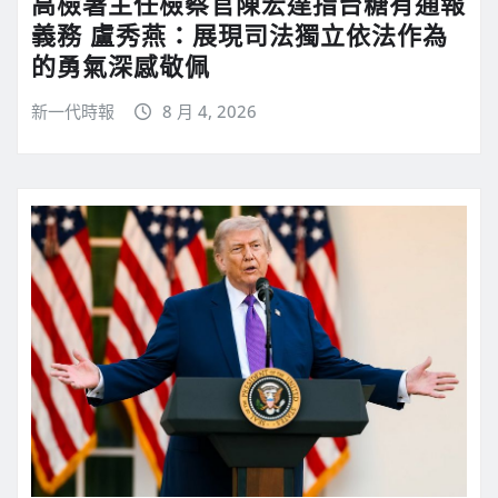
高檢署主任檢察官陳宏達指台糖有通報
義務 盧秀燕：展現司法獨立依法作為
的勇氣深感敬佩
新一代時報
8 月 4, 2026