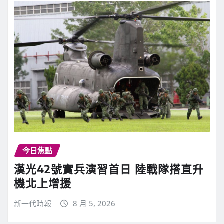
今日焦點
漢光42號實兵演習首日 陸戰隊搭直升
機北上增援
新一代時報
8 月 5, 2026