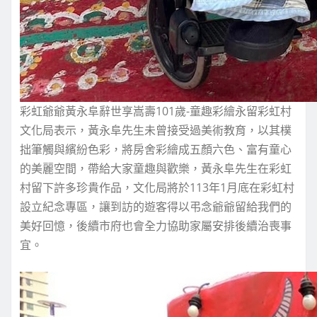
彩虹爺爺黃永阜辭世享嵩壽101歲-童趣彩繪永留彩虹村
文化局表示，黃永阜先生未曾接受過美術教育，以其樸
拙筆觸與繽紛色彩，將房舍彩繪成五顏六色、富有童心
的美麗空間，帶給大家童趣與歡樂，黃永阜先生在彩虹
村留下許多珍貴作品，文化局將於113年1月底在彩虹村
設立紀念專區，讓到訪的遊客得以弔念爺爺留給我們的
美好回憶，後續市府也會全力協助家屬安排後續治喪事
宜。