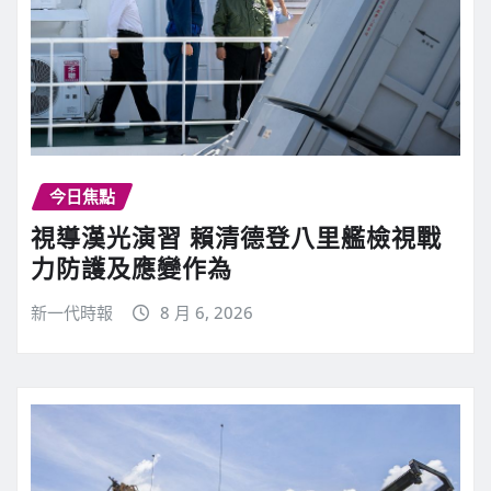
今日焦點
視導漢光演習 賴清德登八里艦檢視戰
力防護及應變作為
新一代時報
8 月 6, 2026