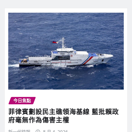
今日焦點
菲律賓劃設民主礁領海基線 藍批賴政
府毫無作為傷害主權
新一代時報
8 月 4, 2026