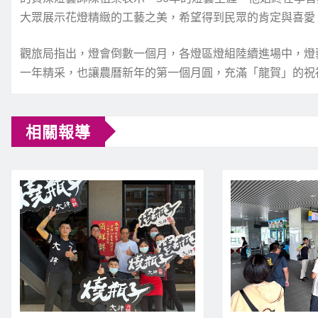
大眾展示花燈精緻的工藝之美，希望得到民眾的肯定與喜愛
觀旅局指出，燈會倒數一個月，各燈區燈組陸續進場中，燈
一年精采，也讓農曆新年的第一個月圓，充滿「龍賀」的祝
相關報導