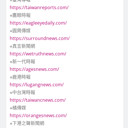
https://taiwanreports.com/
※鷹眼時報
https://eagleeyedaily.com/
※圓周傳媒
https://surroundnews.com/
※真言新聞網
https://wetruthnews.com/
※新一代時報
https://agesnews.com/
※鹿港時報
https://lugangnews.com/
※中台灣時報
https://taiwancnews.com/
※橘傳媒
https://orangesnews.com/
※下港之聲新聞網