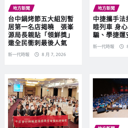
地方新聞
地方新聞
台中鍋烤節五大組別暫
中捷攜手法
居第一名店揭曉 張峯
睦列車 身
源局長親貼「領鮮獎」
騙、學捷運
邀全民衝刺最後人氣
新一代時報
新一代時報
8 月 7, 2026