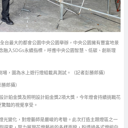
至全台最大的都會公園中央公園舉辦，中央公園擁有豐富地景
念融入SDGs永續指標，呼應中央公園智慧、低碳、創新理
上劇場，圖為水上遊行燈組載具測試。（記者彭勝郎攝）
彭勝郎攝）
念設計鉑金獎及照明設計鉑金獎2項大獎，今年燈會持續挑戰花
更驚豔的視覺享受。
燈光變化，對燈藝師是嚴峻的考驗。此次打造主題燈區之一
習與探索，努力展現花燈藝術的多樣面貌，盼透過各式燈組向