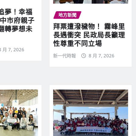
追夢！幸福
地方新聞
 中市府親子
拜票遭潑穢物！ 霧峰里
翻轉夢想未
長遇衝突 民政局長籲理
性尊重不同立場
8 月 7, 2026
新一代時報
8 月 7, 2026