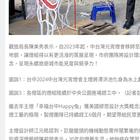
觀旅局長陳美秀表示，自2023年起，中台灣元宵燈會移師
地貌，讓燈組得以有更活潑的策展呈現，市府團隊將設計理
念，呈現永續旅遊城市能見度與競爭力！
圖說1：台中2024中台灣元宵燈會主燈將滯洪池化身為水
圖說3：各燈區的燈組陸續於中央公園進場趕工中。（記者
繼去年主燈「幸福台中Happy兔」獲美國繆思設計大獎概
燈工藝的極限，製燈團隊已持續趕工6個月，期望帶給民眾
主燈設計師江元皓提到，巨龍龍頭的機械動態需伴隨繁複的
的資深燈藝師陳祖榮表示，30年的燈藝生涯，他始終在學