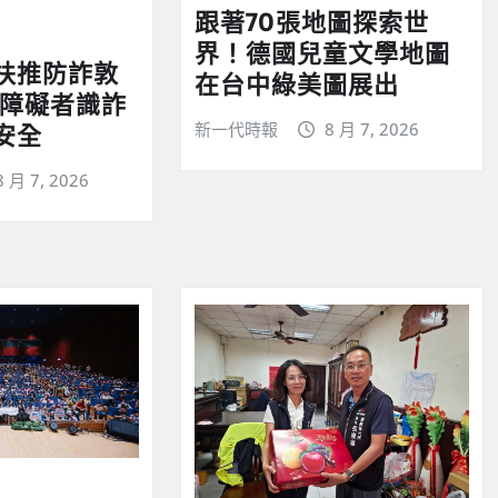
跟著70張地圖探索世
界！德國兒童文學地圖
扶推防詐敦
在台中綠美圖展出
心障礙者識詐
新一代時報
8 月 7, 2026
安全
8 月 7, 2026