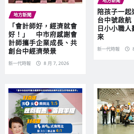
地方新聞
陪孩子一起
地方新聞
台中號啟航
「會計師好，經濟就會
日小小職人
好！」 中市府感謝會
來
計師攜手企業成長、共
新一代時報
創台中經濟榮景
新一代時報
8 月 7, 2026