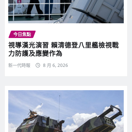
今日焦點
視導漢光演習 賴清德登八里艦檢視戰
力防護及應變作為
新一代時報
8 月 6, 2026