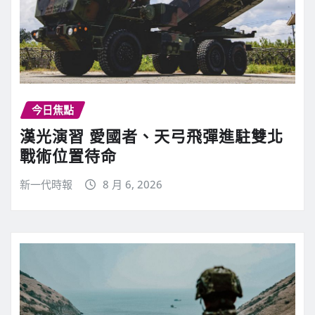
今日焦點
漢光演習 愛國者、天弓飛彈進駐雙北
戰術位置待命
新一代時報
8 月 6, 2026