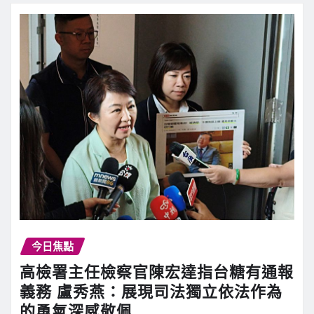
今日焦點
高檢署主任檢察官陳宏達指台糖有通報
義務 盧秀燕：展現司法獨立依法作為
的勇氣深感敬佩