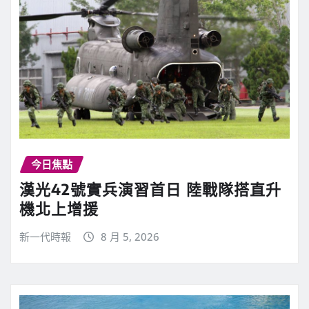
今日焦點
漢光42號實兵演習首日 陸戰隊搭直升
機北上增援
新一代時報
8 月 5, 2026