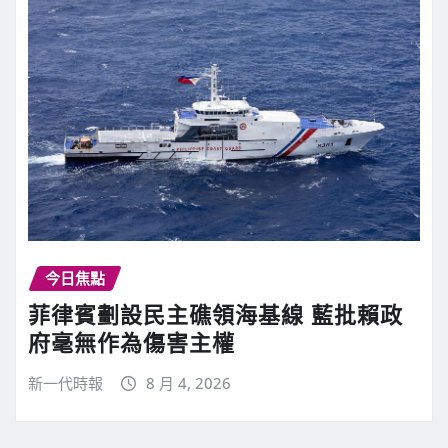
今日焦點
菲律賓劃設民主礁領海基線 藍批賴政
府毫無作為傷害主權
新一代時報
8 月 4, 2026