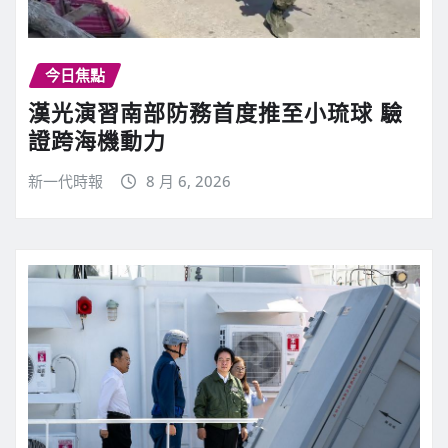
今日焦點
漢光演習南部防務首度推至小琉球 驗
證跨海機動力
新一代時報
8 月 6, 2026