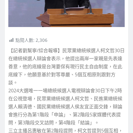
點閱人數:
2,306
【記者劉幫寧/綜合報導】民眾黨總統候選人柯文哲30日
在總統候選人辯論會表示，他提出兩岸一家親是先表達
善意，他的底線是台灣要保有現行民主自由制度，在此
底線下，他願意基於對等尊嚴、5個互相原則跟對方
談。
2024大選唯一一場總統候選人電視辯論會30日下午2時
在公視登場，民眾黨總統候選人柯文哲、民進黨總統候
選人賴清德、國民黨總統候選人侯友宜正面交鋒，辯論
會進行分為第1階段「申論」、第2階段5家媒體代表提
問，第3階段交叉詰問，第4階段「結論」。
三立主播呂惠敏在第2階段提問，柯文哲提到5個互相，