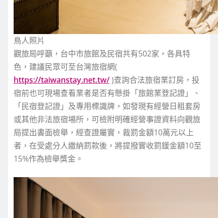
鳥人照片
觀旅局呼籲，台中市旅館及民宿共有502家，各具特
色，建議民眾可至台灣旅宿網(
https://taiwanstay.net.tw/
)查詢合法旅宿業訂房，投
宿前也可現場查看業者是否有懸掛「旅館業登記證」、
「民宿登記證」及專用標識牌，如發現有經營日租套房
或其他非法旅宿場所，可檢附明確經營事證資料向觀旅
局提出書面檢舉，經查證屬實，裁罰金額10萬元以上
者，在受處分人繳納罰款後，將提撥實收罰鍰金額10至
15%作為檢舉獎金。