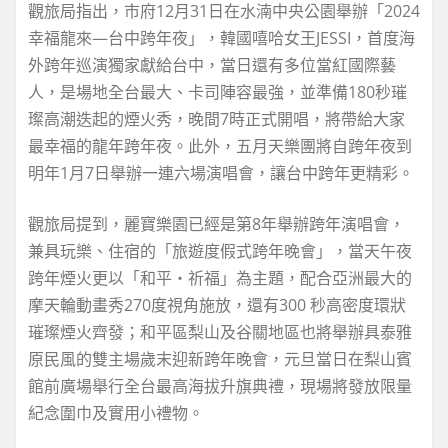
觀旅局指出，市府12月31日在水湳中央公園舉辦「2024
幸福龍來—台中跨年夜」，韓國嘻哈女王JESSI，首度海
外跨年巡演獨家獻給台中，當日還有多位當紅國際藝
人，是場地全台最大、卡司陣容最強，並準備180秒璀
璨高潮迭起的煙火秀，晚間7時正式開唱，將帶給大家
最幸福的龍年跨年夜。此外，五月天樂團將自跨年夜到
明年1月7日舉辦一連六場演唱會，讓台中跨年更精彩。
觀旅局提到，麗寶樂園已經是第8年舉辦跨年演唱會，
兼具玩樂、住宿的「旅遊度假式跨年晚會」，當天午夜
跨年煙火更以「和平‧祈福」為主題，配合亞洲最大的
摩天輪動畫秀270度視角施放，還有300 秒高密度環狀
璀璨煙火齊發；和平區梨山及谷關地區也將舉辦具泰雅
原民風的雙主場歲末迎新跨年晚會，元旦當日在梨山賓
館前廣場舉行全台最高海拔升旗典禮，現場將發放限量
紀念圍巾及實用小禮物。