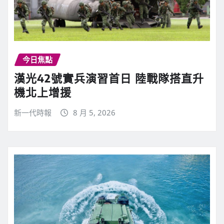
今日焦點
漢光42號實兵演習首日 陸戰隊搭直升
機北上增援
新一代時報
8 月 5, 2026