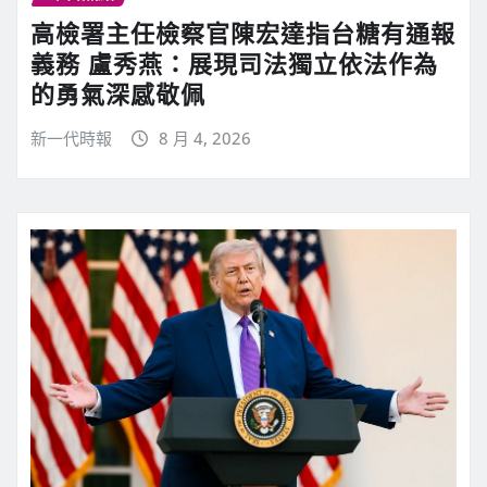
高檢署主任檢察官陳宏達指台糖有通報
義務 盧秀燕：展現司法獨立依法作為
的勇氣深感敬佩
新一代時報
8 月 4, 2026