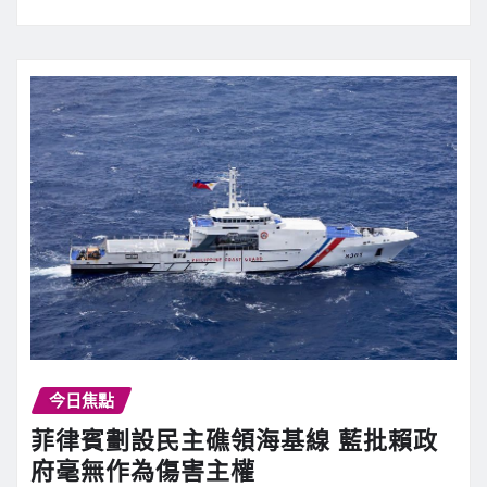
今日焦點
菲律賓劃設民主礁領海基線 藍批賴政
府毫無作為傷害主權