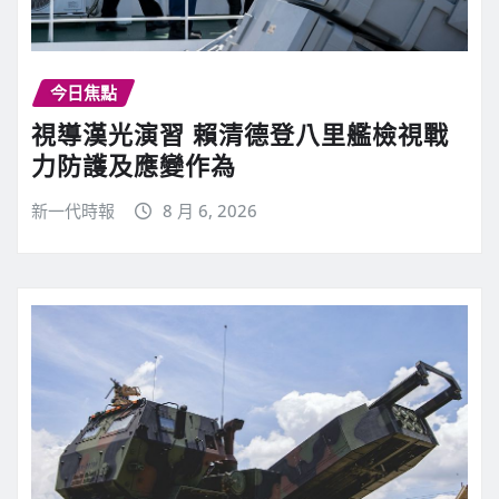
今日焦點
視導漢光演習 賴清德登八里艦檢視戰
力防護及應變作為
新一代時報
8 月 6, 2026