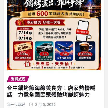
消費旅遊
台中鍋烤節海線美食夯！店家熱情喊
話 力邀全國民眾體驗烤鮮蚵魅力
新一代時報
8 月 5, 2026