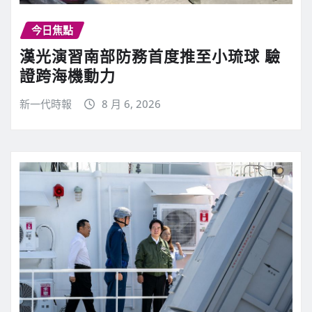
今日焦點
漢光演習南部防務首度推至小琉球 驗
證跨海機動力
新一代時報
8 月 6, 2026