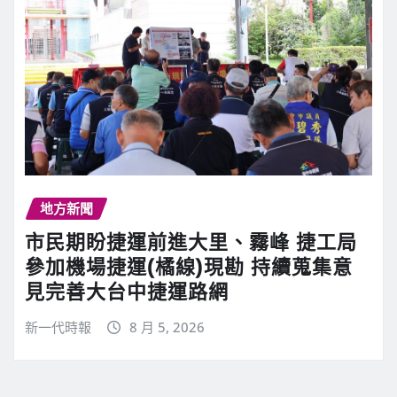
地方新聞
市民期盼捷運前進大里、霧峰 捷工局
參加機場捷運(橘線)現勘 持續蒐集意
見完善大台中捷運路網
新一代時報
8 月 5, 2026