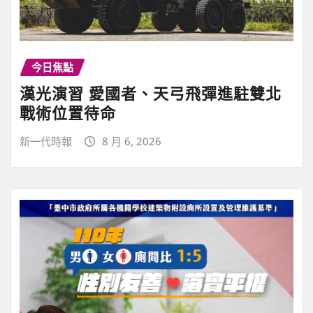
今日焦點
漢光演習 愛國者、天弓飛彈進駐雙北
戰術位置待命
新一代時報
8 月 6, 2026