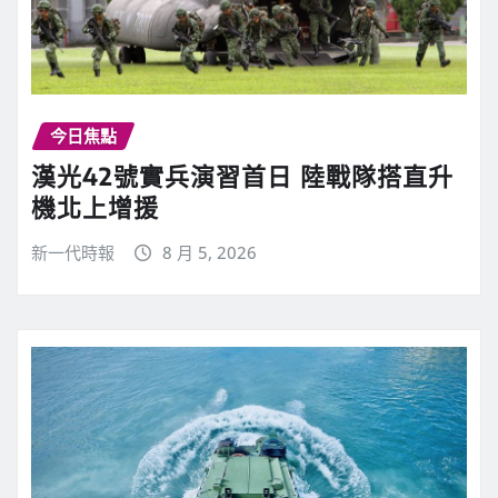
今日焦點
漢光42號實兵演習首日 陸戰隊搭直升
機北上增援
新一代時報
8 月 5, 2026