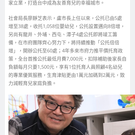
家立業，打造台中成為友善育兒的幸福城市。
社會局長廖靜芝表示，盧市長上任以來，公托已由5處
增至38處，收托1,058位嬰幼兒，公托設置邁向8倍增，
另尚有龍井、外埔、西屯、潭子4處公托即將竣工籌
備，在市府團隊齊心努力下，將持續推動「公托倍倍
增」，開辦公托至60處；4年多來市府力推平價托育政
策，全台首推公托最低月費7,000元，扣除補助後家長自
負額每月只要1,500元，享有1位托育人員照顧4名幼兒
的專業優質服務，生育津貼更由1萬元加碼到2萬元，致
力減輕育兒家庭負擔。