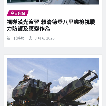
今日焦點
視導漢光演習 賴清德登八里艦檢視戰
力防護及應變作為
新一代時報
8 月 6, 2026