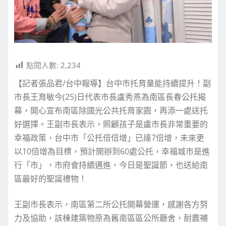
點閱人數:
2,234
【記者張品君/台中報導】台中市托育量能持續提升！副
市長王育敏今(25)日代表市長盧秀燕為南區長春公托揭
幕，開心宣布南區除國光公共托育家園，再添一處送托
好選擇。王副市長表示，照顧孩子是盧市長非常重要的
幸福政策，台中市「公托倍倍增」已達7倍增，未來更
以10倍增為目標，預計開辦到60處公托，幸福城市是進
行「市」，市府會持續邁進，今日是聖誕節，也送給南
區最好的聖誕禮物！
王副市長表示，南區第二所公托開幕營運，感謝各方努
力及協助，該棟建築物原為舊南區區公所廳舍，耐震補