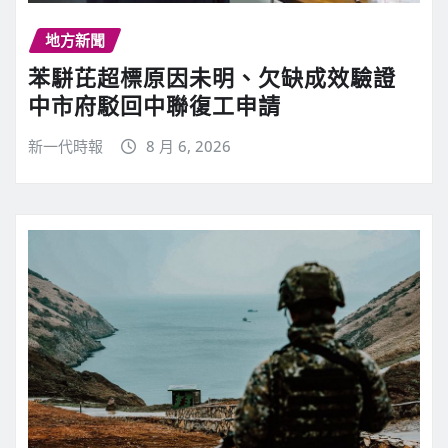
地方新聞
苯駢芘超標原因未明、欠缺成效驗證
中市府駁回中聯復工申請
新一代時報
8 月 6, 2026