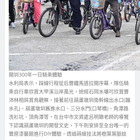
開圳300年一日騎乘體驗
水利局表示，踩線行程從后豐鐵馬道拉開序幕，隊伍騎
乘自行車欣賞大甲溪沿岸風光，途經石岡水壩可欣賞豐
沛林相與賞鳥觀察，接著前往葫蘆墩圳南幹線出水口(蹦
水孔)、葫蘆墩圳舊進水口、三分水門(口琴橋)、角潭路
洗衫坑、頂角潭等，在台中市文資處呂明聰老師的導覽
下認識葫蘆墩圳的開發文史，下午則安排至全台唯一的
豐原漆藝館進行DIY體驗，透過蒔繪技法將樹葉葉脈紋