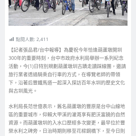
點閱人數:
2,411
【記者張品君/台中報導】為慶祝今年恰逢葫蘆墩開圳
300年的重要時刻，台中市政府水利局舉辦一系列紀念
活動，今(1)日特別規劃葫蘆墩圳古蹟走讀踩線團，邀請
旅行業者透過騎乘自行車的方式，在導覽老師的帶領
下，沿著后豐鐵馬道一起深入探訪百年水圳的歷史文化
與古圳風光。
水利局長范世億表示，舊名葫蘆墩的豐原是台中山線地
區的重要城市，仰賴大甲溪的灌溉享有肥沃富饒的自然
資源。而葫蘆墩圳的入水口歷經多次變更，最早位於豐
榮水利之碑旁，日治時期則移至花樑鋼橋下，至今日則