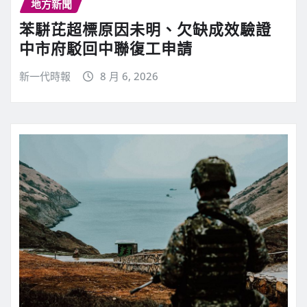
地方新聞
苯駢芘超標原因未明、欠缺成效驗證
中市府駁回中聯復工申請
新一代時報
8 月 6, 2026