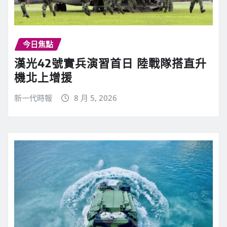
今日焦點
漢光42號實兵演習首日 陸戰隊搭直升
機北上增援
新一代時報
8 月 5, 2026