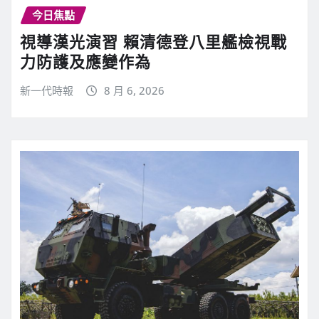
今日焦點
視導漢光演習 賴清德登八里艦檢視戰
力防護及應變作為
新一代時報
8 月 6, 2026