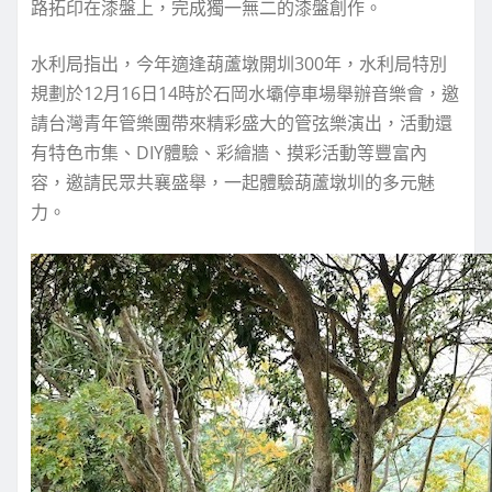
路拓印在漆盤上，完成獨一無二的漆盤創作。
水利局指出，今年適逢葫蘆墩開圳300年，水利局特別
規劃於12月16日14時於石岡水壩停車場舉辦音樂會，邀
請台灣青年管樂團帶來精彩盛大的管弦樂演出，活動還
有特色市集、DIY體驗、彩繪牆、摸彩活動等豐富內
容，邀請民眾共襄盛舉，一起體驗葫蘆墩圳的多元魅
力。