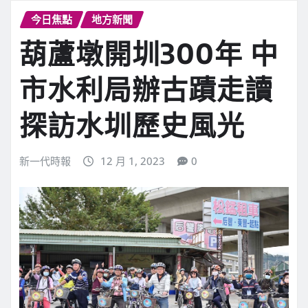
今日焦點
地方新聞
葫蘆墩開圳300年 中
市水利局辦古蹟走讀
探訪水圳歷史風光
新一代時報
12 月 1, 2023
0