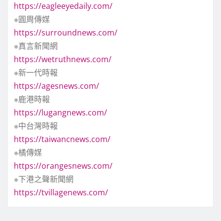
https://eagleeyedaily.com/
※圓周傳媒
https://surroundnews.com/
※真言新聞網
https://wetruthnews.com/
※新一代時報
https://agesnews.com/
※鹿港時報
https://lugangnews.com/
※中台灣時報
https://taiwancnews.com/
※橘傳媒
https://orangesnews.com/
※下港之聲新聞網
https://tvillagenews.com/