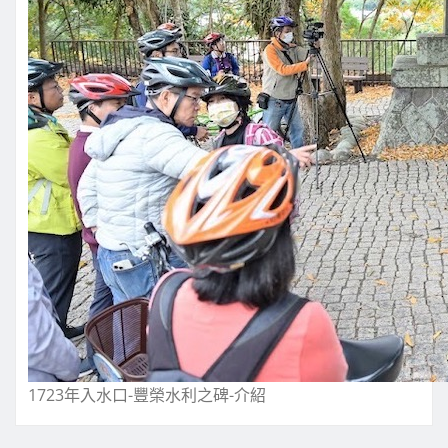
1723年入水口-豐榮水利之碑-介紹