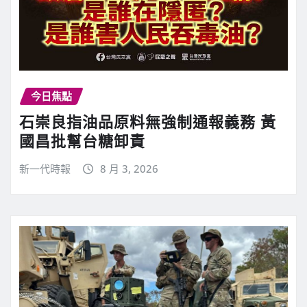
今日焦點
石崇良指油品原料無強制通報義務 黃
國昌批幫台糖卸責
新一代時報
8 月 3, 2026