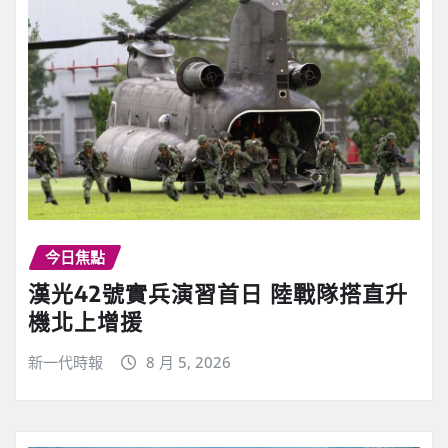
今日焦點
漢光42號實兵演習首日 陸戰隊搭直升
機北上增援
新一代時報
8 月 5, 2026