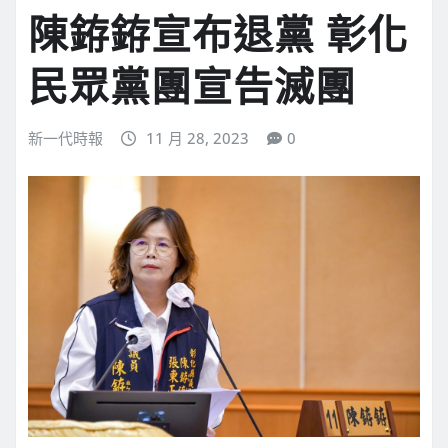
陳銌銌宣布退黨 彰化
民眾黨團宣告滅團
新一代時報
11 月 28, 2023
0