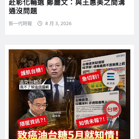
赴彰化輔選 鄭麗文：與王惠美之間溝
通沒問題
新一代時報
8 月 3, 2026