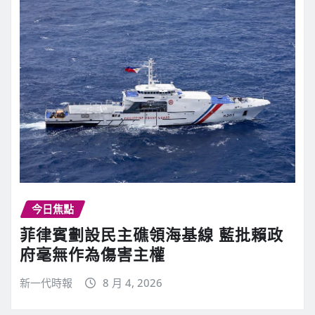
今日焦點
菲律賓劃設民主礁領海基線 藍批賴政
府毫無作為傷害主權
新一代時報
8 月 4, 2026