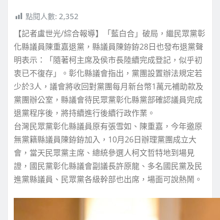
點閱人數:
2,352
【記者盧世光/綜合報導】「藍白合」破局，繼民眾黨彰
化縣議員陳重嘉退黨，縣議員陳銌銌28日也發布退黨聲
明表示：「隨著柯主席及侯市長陸續完成登記，似乎初
衷已不復存」。彰化縣議會指出，黨團設置辦法規定若
少於3人，議會將收回對黨團每月新台幣1萬元補助款及
黨團辦公室，縣議會待民眾黨彰化縣黨部確認議員完成
退黨程序後，將持續進行後續行政作業。
台灣民眾黨彰化縣議員原有張雪如、陳重嘉，今年邀原
無黨籍縣議員陳銌銌加入，10月26日辦理黨團成立大
會，當天民眾黨主席、總統參選人柯文哲特地到場見
證，國民黨彰化縣議會副議長許原龍、多名國民黨及民
進黨縣議員、民眾黨各級幹部也出席，場面可說熱鬧。