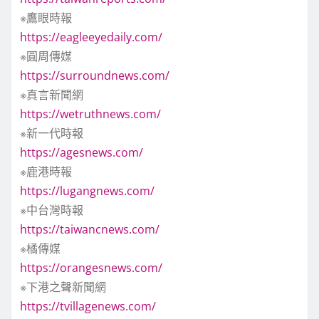
※鷹眼時報
https://eagleeyedaily.com/
※圓周傳媒
https://surroundnews.com/
※真言新聞網
https://wetruthnews.com/
※新一代時報
https://agesnews.com/
※鹿港時報
https://lugangnews.com/
※中台灣時報
https://taiwancnews.com/
※橘傳媒
https://orangesnews.com/
※下港之聲新聞網
https://tvillagenews.com/