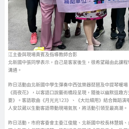
江主委與現場貴賓及指導教師合影
北新國中張同學表示，自己是客家後生，很希望藉由此課程
溝通。
昨日活動由北新國中學生彈奏中西弦樂器琵琶及中提琴暖場
《雨夜花》，以客語口說藝術橋段呈現，隨後以幽默逗趣方式演出英語短
要》。客語歌曲《月光光123》、《大灶細用》結合舞蹈
人安苡葳以生動客語帶動現場氣氛，將活動引領至最高潮。
昨日活動，市府客委會主委江俊龍、北新國中校長林慧娟、