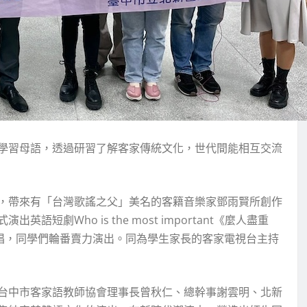
學習母語，透過研習了解客家傳統文化，世代間能相互交流
，帶來有「台灣歌謠之父」美名的客籍音樂家鄧雨賢所創作
劇Who is the most important《麼人盡重
演唱，同學們輪番賣力演出。同為學生家長的客家電視台主持
台中市客家語教師協會理事長曾秋仁、總幹事謝雲明、北新