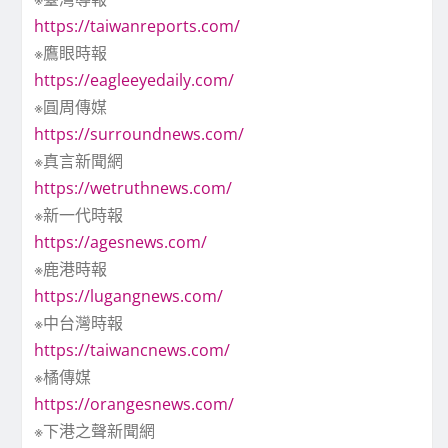
https://taiwanreports.com/
※鷹眼時報
https://eagleeyedaily.com/
※圓周傳媒
https://surroundnews.com/
※真言新聞網
https://wetruthnews.com/
※新一代時報
https://agesnews.com/
※鹿港時報
https://lugangnews.com/
※中台灣時報
https://taiwancnews.com/
※橘傳媒
https://orangesnews.com/
※下港之聲新聞網