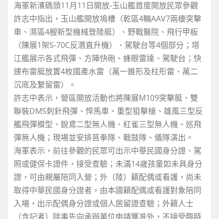
海軍新濱碼頭11月11日開放-玉山艦首度開放民眾參觀
許志中指出，玉山艦開放塢槽（乾區4輛AAV7兩棲突擊
車、濕區4艘新型機械登陸艇）、野戰醫院、飛行甲板
（陳展1架S-70C反潛直升機）、駕駛台等4個部分；塔
江艦展示各式飛彈、方陣快砲、蜂眼雷達、駕駛台；快
速布雷艇放置4枚國產水雷（萬一錐形及柱形雷、萬二
沉底及繫留雷）。
許志中表示，營區開放活動也將陳展M109突擊艇、雙
聯裝DMS刺針飛彈、悍馬車、重型狙擊槍、雄風三型反
艦飛彈模型、銳鳶二型無人機、紅雀三型無人機、巡飛
彈無人機；現場並安排莒拳隊、戰鼓隊、儀隊演出。
海軍表示，前往參觀的民眾可出示中華民國身分證、駕
照或健保卡證件，接受查驗；未滿14歲孩童如未具身分
證，可由親屬陪同入營；外（陸）籍配偶或看護，尚未
取得中華民國身分證者，由本國籍配偶或看護對象陪同
入場，出示配偶身分證或個人居留證查驗；外籍人士
（含記者）除事先向承辦單位申請獲准外，不接受臨時