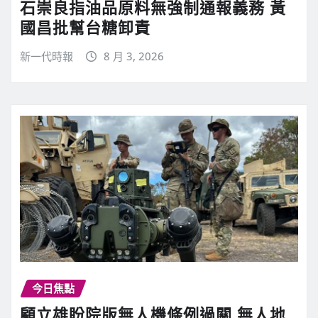
石崇良指油品原料無強制通報義務 黃
國昌批幫台糖卸責
新一代時報
8 月 3, 2026
今日焦點
顧立雄盼院版無人機條例過關 無人地