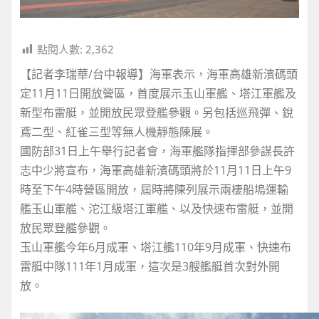
點閱人數:
2,362
【記者李瑞華/台中報導】海軍表示，海軍高雄新濱碼頭
定11月11日開放營區，首度展示玉山軍艦、塔江軍艦及
新型布雷艇，並開放民眾登艦參觀。另包括巡飛彈、銳
鳶二型、紅雀三型等無人機靜態陳展。
國防部31日上午舉行記者會，海軍艦隊指揮部參謀長許
志中少將宣布，海軍高雄新濱碼頭將於11月11日上午9
時至下午4時營區開放，屆時將陳列展示兩棲船塢運輸
艦玉山軍艦、沱江級塔江軍艦、以及快速布雷艇，並開
放民眾登艦參觀。
玉山軍艦今年6月成軍、塔江艦110年9月成軍、快速布
雷艇中隊111年1月成軍，這次是3艘艦艇首次對外開
放。