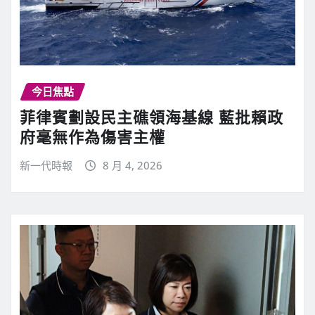
今日焦點
菲律賓劃設民主礁領海基線 藍批賴政
府毫無作為傷害主權
新一代時報
8 月 4, 2026