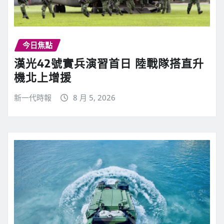
今日焦點
漢光42號實兵演習首日 陸戰隊搭直升
機北上增援
新一代時報
8 月 5, 2026