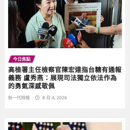
今日焦點
高檢署主任檢察官陳宏達指台糖有通報
義務 盧秀燕：展現司法獨立依法作為
的勇氣深感敬佩
新一代時報
8 月 4, 2026