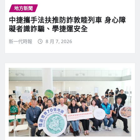
地方新聞
中捷攜手法扶推防詐敦睦列車 身心障
礙者識詐騙、學捷運安全
新一代時報
8 月 7, 2026