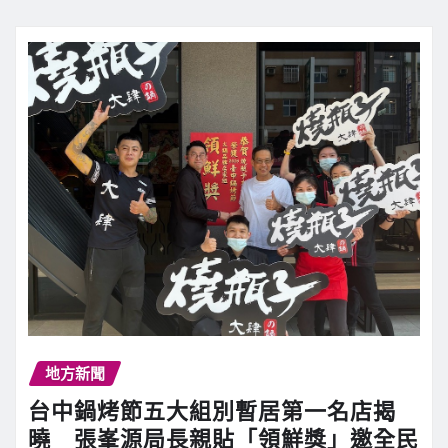
地方新聞
台中鍋烤節五大組別暫居第一名店揭
曉 張峯源局長親貼「領鮮獎」邀全民