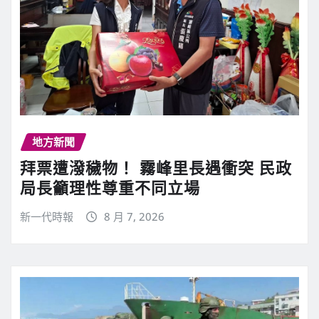
地方新聞
拜票遭潑穢物！ 霧峰里長遇衝突 民政
局長籲理性尊重不同立場
新一代時報
8 月 7, 2026