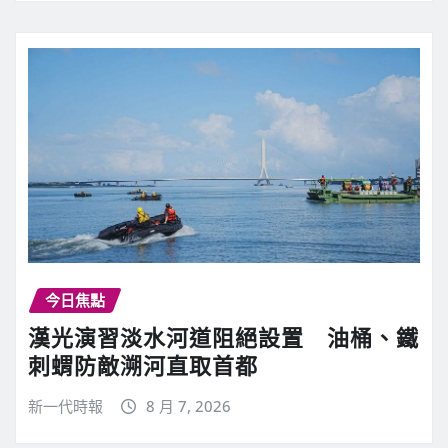
今日焦點
漢光演習淡水河道阻絕設置 油桶、鐵
刺蝟防敵溯河直取首都
新一代時報
8 月 7, 2026