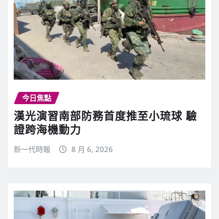
今日焦點
漢光演習南部防務首度推至小琉球 驗
證跨海機動力
新一代時報
8 月 6, 2026