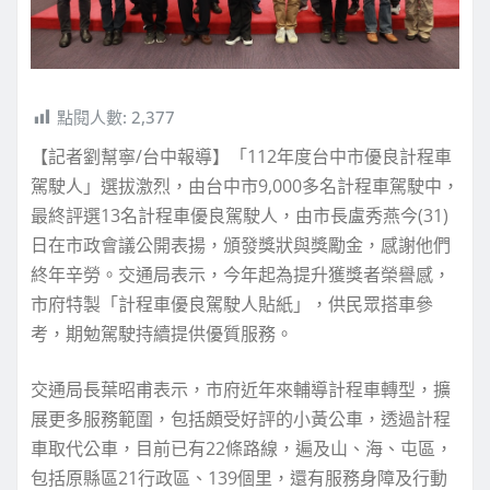
點閱人數:
2,377
【記者劉幫寧/台中報導】「112年度台中市優良計程車
駕駛人」選拔激烈，由台中市9,000多名計程車駕駛中，
最終評選13名計程車優良駕駛人，由市長盧秀燕今(31)
日在市政會議公開表揚，頒發獎狀與獎勵金，感謝他們
終年辛勞。交通局表示，今年起為提升獲獎者榮譽感，
市府特製「計程車優良駕駛人貼紙」，供民眾搭車參
考，期勉駕駛持續提供優質服務。
交通局長葉昭甫表示，市府近年來輔導計程車轉型，擴
展更多服務範圍，包括頗受好評的小黃公車，透過計程
車取代公車，目前已有22條路線，遍及山、海、屯區，
包括原縣區21行政區、139個里，還有服務身障及行動