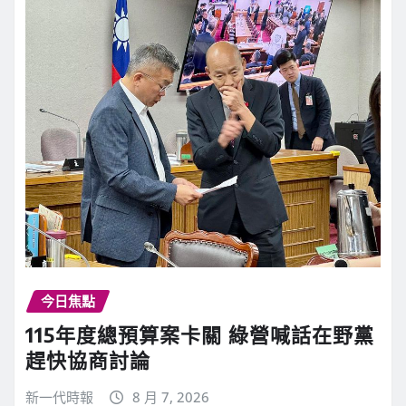
今日焦點
115年度總預算案卡關 綠營喊話在野黨
趕快協商討論
新一代時報
8 月 7, 2026