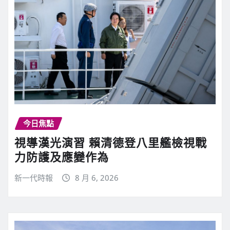
今日焦點
視導漢光演習 賴清德登八里艦檢視戰
力防護及應變作為
新一代時報
8 月 6, 2026