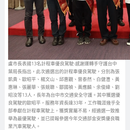
盧市長表揚13名計程車優良駕駛-感謝運轉手守護台中
葉局長指出，此次遴選出的計程車優良駕駛，分別為張
凱貴、歐昭平、楊文山、邱惠觀、曾泰然、白健灃、黃
惠琳、張麗華、張競聰、鄒國禎、黃應麟、余俊緯、劉
昭汝等13人，長年為台中市交通安全守護。其中獲選優
良駕駛的歐昭平，服務年資長達33年，工作職涯幾乎全
部奉獻在計程車駕駛上，獲獎實屬不易，經遴選一致推
舉為最優駕駛，並已提報參選今年交通部金安獎優良職
業汽車駕駛人。