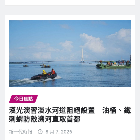
今日焦點
漢光演習淡水河道阻絕設置 油桶、鐵
刺蝟防敵溯河直取首都
新一代時報
8 月 7, 2026