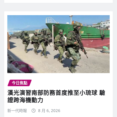
今日焦點
漢光演習南部防務首度推至小琉球 驗
證跨海機動力
新一代時報
8 月 6, 2026