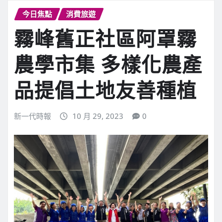
今日焦點
消費旅遊
霧峰舊正社區阿罩霧
農學市集 多樣化農產
品提倡土地友善種植
新一代時報
10 月 29, 2023
0