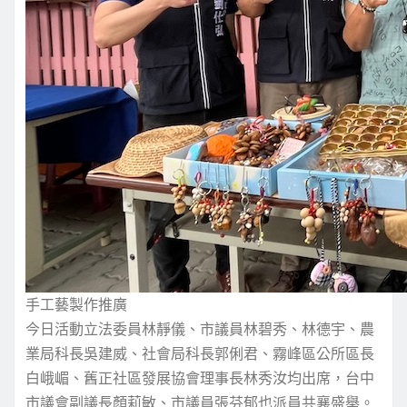
手工藝製作推廣
今日活動立法委員林靜儀、市議員林碧秀、林德宇、農
業局科長吳建威、社會局科長郭俐君、霧峰區公所區長
白峨嵋、舊正社區發展協會理事長林秀汝均出席，台中
市議會副議長顏莉敏、市議員張芬郁也派員共襄盛舉。