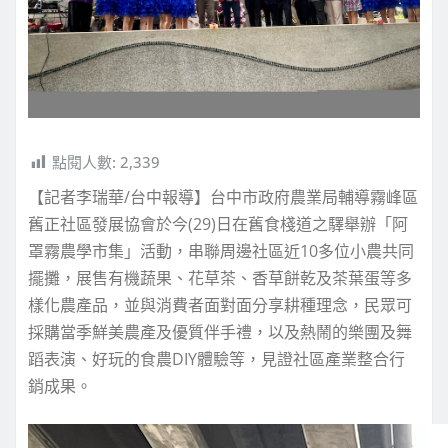
點閱人數:
2,339
【記者李瑞華/台中報導】台中市政府農業局輔導霧峰區
舊正社區發展協會於今(29)日在舊食棧道之驛舉辦「阿
罩霧農學市集」活動，串聯周邊社區近10多位小農共同
擺攤，展售有機蔬果、花草茶、香草餅乾及茶葉蛋等多
樣化農產品，並與消費者面對面分享耕種理念，民眾可
採購當季鮮美農產及優質伴手禮，以及熱鬧的樂團及舞
蹈表演、好玩的食農DIY體驗等，見證社區產業整合行
銷成果。