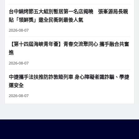
台中鍋烤節五大組別暫居第一名店揭曉 張峯源局長親
貼「領鮮獎」邀全民衝刺最後人氣
2026-08-07
【第十四屆海峽青年薈】青春交流聚同心 攜手融合共奮
進
2026-08-07
中捷攜手法扶推防詐敦睦列車 身心障礙者識詐騙、學捷
運安全
2026-08-07