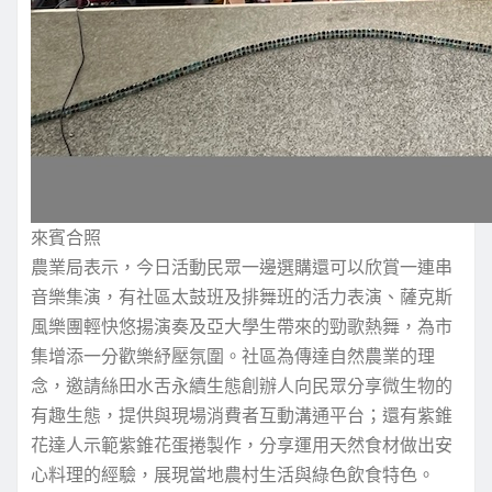
來賓合照
農業局表示，今日活動民眾一邊選購還可以欣賞一連串
音樂集演，有社區太鼓班及排舞班的活力表演、薩克斯
風樂團輕快悠揚演奏及亞大學生帶來的勁歌熱舞，為市
集增添一分歡樂紓壓氛圍。社區為傳達自然農業的理
念，邀請絲田水舌永續生態創辦人向民眾分享微生物的
有趣生態，提供與現場消費者互動溝通平台；還有紫錐
花達人示範紫錐花蛋捲製作，分享運用天然食材做出安
心料理的經驗，展現當地農村生活與綠色飲食特色。