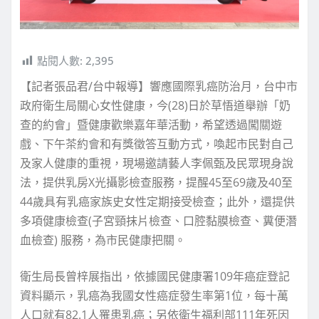
點閱人數:
2,395
【記者張品君/台中報導】響應國際乳癌防治月，台中市
政府衛生局關心女性健康，今(28)日於草悟道舉辦「奶
查的約會」暨健康歡樂嘉年華活動，希望透過闖關遊
戲、下午茶約會和有獎徵答互動方式，喚起市民對自己
及家人健康的重視，現場邀請藝人李佩甄及民眾現身說
法，提供乳房X光攝影檢查服務，提醒45至69歲及40至
44歲具有乳癌家族史女性定期接受檢查；此外，還提供
多項健康檢查(子宮頸抹片檢查、口腔黏膜檢查、糞便潛
血檢查) 服務，為市民健康把關。
衛生局長曾梓展指出，依據國民健康署109年癌症登記
資料顯示，乳癌為我國女性癌症發生率第1位，每十萬
人口就有82.1人罹患乳癌；另依衛生福利部111年死因