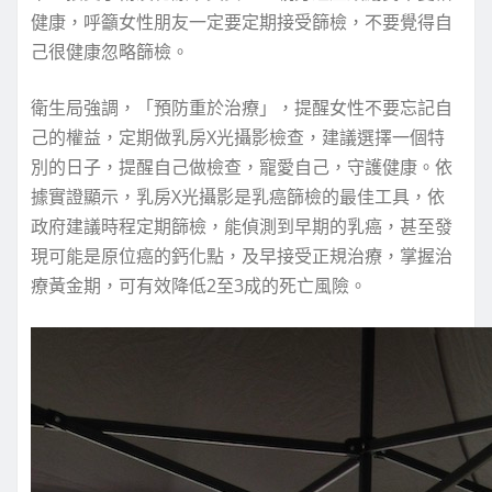
健康，呼籲女性朋友一定要定期接受篩檢，不要覺得自
己很健康忽略篩檢。
衛生局強調，「預防重於治療」，提醒女性不要忘記自
己的權益，定期做乳房X光攝影檢查，建議選擇一個特
別的日子，提醒自己做檢查，寵愛自己，守護健康。依
據實證顯示，乳房X光攝影是乳癌篩檢的最佳工具，依
政府建議時程定期篩檢，能偵測到早期的乳癌，甚至發
現可能是原位癌的鈣化點，及早接受正規治療，掌握治
療黃金期，可有效降低2至3成的死亡風險。