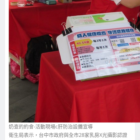
奶查的約會-活動現場c肝防治設攤宣導
衛生局表示，台中市政府與全市28家乳房X光攝影認證