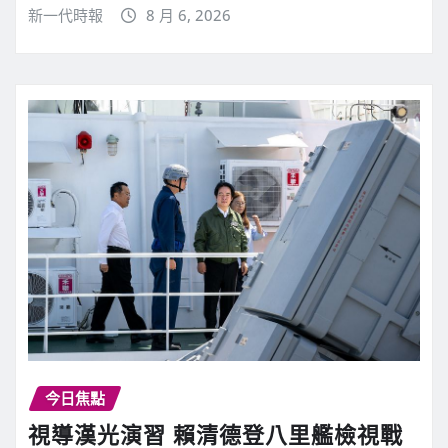
新一代時報
8 月 6, 2026
今日焦點
視導漢光演習 賴清德登八里艦檢視戰