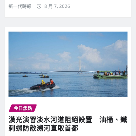
新一代時報
8 月 7, 2026
今日焦點
漢光演習淡水河道阻絕設置 油桶、鐵
刺蝟防敵溯河直取首都