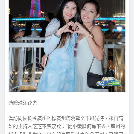
體驗珠江夜遊
當訪問團抵達廣州地標廣州塔眺望全市風光時，來自高
雄的主持人芝芝不禁感歎：“從小蠻腰俯瞰下去，廣州的