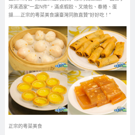
泮溪酒家“一盅N件”，滿桌蝦餃、叉燒包、春捲、蛋
撻……正宗的粵菜美食讓臺灣同胞直贊“好好吃！”
正宗的粵菜美食