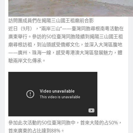
訪問團成員們在揭陽三山國王祖廟前合影
近日（9月），“兩岸三山”——臺灣同胞尋根南粵活動在
廣東舉行。參訪的50位臺灣同胞陸續到揭陽三山國王祖
廟尋根訪祖，到汕頭感受僑鄉文化，並深入大灣區腹地
——廣州、珠海一線，感受粵港澳大灣區發展魅力，體
驗兩岸文化傳承。
參加此次活動的50位臺灣同胞中，首來大陸的占50%，
首來廣東的占比達到88%。