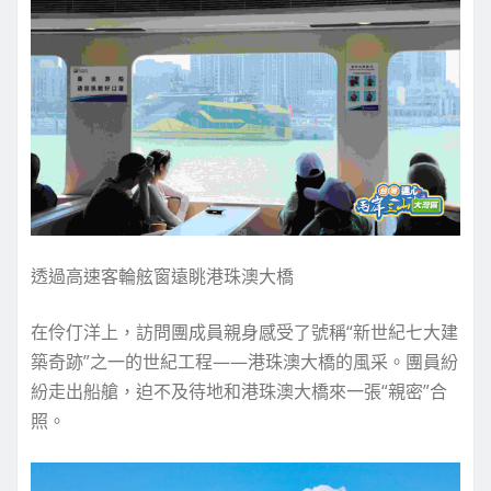
透過高速客輪舷窗遠眺港珠澳大橋
在伶仃洋上，訪問團成員親身感受了號稱“新世紀七大建
築奇跡”之一的世紀工程——港珠澳大橋的風采。團員紛
紛走出船艙，迫不及待地和港珠澳大橋來一張“親密”合
照。