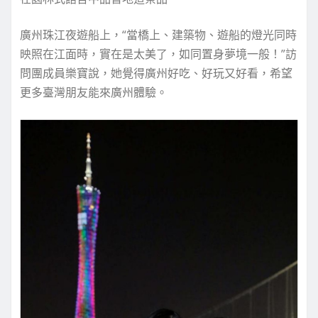
廣州珠江夜遊船上，“當橋上、建築物、遊船的燈光同時
映照在江面時，實在是太美了，如同置身夢境一般！”訪
問團成員樂寶說，她覺得廣州好吃、好玩又好看，希望
更多臺灣朋友能來廣州體驗。