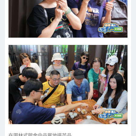
在園林式館舍中品嘗地道茶品