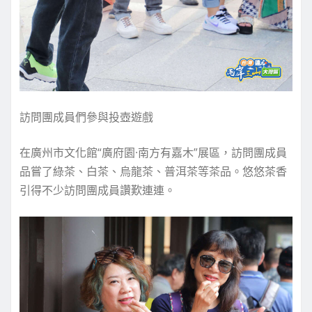
訪問團成員們參與投壺遊戲
在廣州市文化館“廣府園·南方有嘉木”展區，訪問團成員
品嘗了綠茶、白茶、烏龍茶、普洱茶等茶品。悠悠茶香
引得不少訪問團成員讚歎連連。