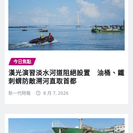
今日焦點
漢光演習淡水河道阻絕設置 油桶、鐵
刺蝟防敵溯河直取首都
新一代時報
8 月 7, 2026