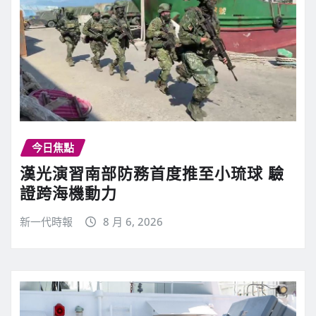
今日焦點
漢光演習南部防務首度推至小琉球 驗
證跨海機動力
新一代時報
8 月 6, 2026