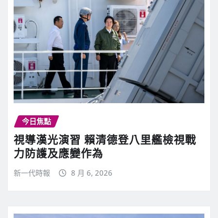
今日焦點
視導漢光演習 賴清德登八里艦檢視戰
力防護及應變作為
新一代時報
8 月 6, 2026