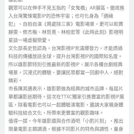
觀眾可以在伸手不見五指的「女鬼橋」AR展區，徹底進
入台灣驚悚電影IP的恐怖宇宙；也可化身為「通緝
犯」、自拍自演《周處除三害》電影場景，更可以和賈
靜雯、修杰楷、林哲熹、林柏宏等《此時此刻》影視明
星談一場虛擬戀愛。
文化部長史哲認為，台灣影視IP充滿爆發力，才能透過
科技的傳播放送全球，提升台灣影視IP的國際知名度。
所以雄影節特別引進最新的影視IP，展示各種台劇經典
場景，沉浸式的體驗，要讓民眾都當一回劇中人，絕對
精彩。
市長陳其邁表示，雄影節做為經典的城市品牌，每屆片
單都讓影迷期待。這次在TTXC獨家引進豐富的影視IP展
區，除看電影也可以一起體驗演電影，邀請大家親身體
驗科技結合文化，所帶來更豐富的觀影趣味。
值得一提，今年雄影還與合作酒吧「小酌片刻」，推出
限量電影主題調酒，根據不同影片的特色與調性，量身