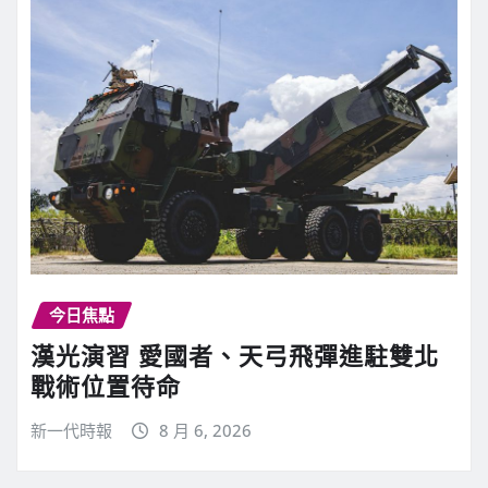
今日焦點
漢光演習 愛國者、天弓飛彈進駐雙北
戰術位置待命
新一代時報
8 月 6, 2026